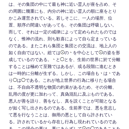
は、その集団の中にて最も神に近い霊人が座を占め、そ
の周囲に幾重にも、内分の神に近い霊人の順に座をとり
かこみ運営されている。若しそこに、一人の場所、位
置、順序の間違いがあっても、その集団は呼吸しない。
而して、それは一定の戒律によって定められたものでは
なく、惟神の流れ、則ち歓喜によって自ら定まっている
のである。またこれら集団と集団との交流は、地上人の
如く自由ではない。総ては
の
を中心として
の姿を形
成しているのである。
と
とを、生前の世界に於て分離
することは極めて至難ではあるが、或る段階に進むとき
は一時的に分離が生ずる。しかし、この場合も
は
であ
り
は
である。これが地上世界の行為に移りたる場合
は、不自由不透明な物質の約束があるため、その分離、
乱用の度が更に加わって、真偽混乱に及ぶものである。
悪人が善を語り、善をなし、真を説くことが可能となる
が如く写し出されるのである。生前界では、悪を意志し
て悪を行なうことは、御用の悪として自ら許されてい
る。許されているから存在し行為し現われているのであ
る。この場合の悪は、悪にあらずして
の
であることを