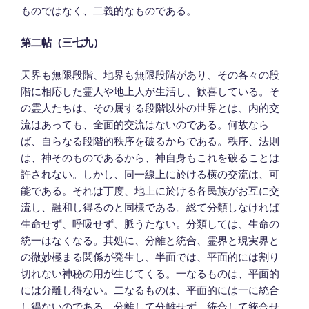
ものではなく、二義的なものである。
第二帖（三七九）
天界も無限段階、地界も無限段階があり、その各々の段
階に相応した霊人や地上人が生活し、歓喜している。そ
の霊人たちは、その属する段階以外の世界とは、内的交
流はあっても、全面的交流はないのである。何故なら
ば、自らなる段階的秩序を破るからである。秩序、法則
は、神そのものであるから、神自身もこれを破ることは
許されない。しかし、同一線上に於ける横の交流は、可
能である。それは丁度、地上に於ける各民族がお互に交
流し、融和し得るのと同様である。総て分類しなければ
生命せず、呼吸せず、脈うたない。分類しては、生命の
統一はなくなる。其処に、分離と統合、霊界と現実界と
の微妙極まる関係が発生し、半面では、平面的には割り
切れない神秘の用が生じてくる。一なるものは、平面的
には分離し得ない。二なるものは、平面的には一に統合
し得ないのである。分離して分離せず、統合して統合せ