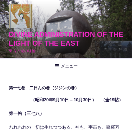
コ
ン
テ
ン
ツ
DIVINE ADMINISTRATION OF THE
へ
LIGHT OF THE EAST
ス
東方の光の経綸
キ
ッ
メニュー
プ
第十七巻 二日んの巻（ジジンの巻）
（昭和20年9月10日 – 10月30日） （全19帖）
第一帖（三七八）
われわれの一切は生れつつある。神も、宇宙も、森羅万