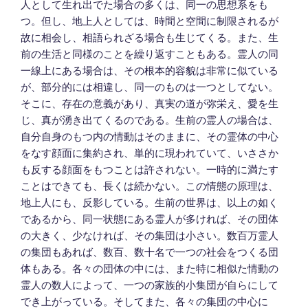
人として生れ出でた場合の多くは、同一の思想系をも
つ。但し、地上人としては、時間と空間に制限されるが
故に相会し、相語られざる場合も生じてくる。また、生
前の生活と同様のことを繰り返すこともある。霊人の同
一線上にある場合は、その根本的容貌は非常に似ている
が、部分的には相違し、同一のものは一つとしてない。
そこに、存在の意義があり、真実の道が弥栄え、愛を生
じ、真が湧き出てくるのである。生前の霊人の場合は、
自分自身のもつ内の情動はそのままに、その霊体の中心
をなす顔面に集約され、単的に現われていて、いささか
も反する顔面をもつことは許されない。一時的に満たす
ことはできても、長くは続かない。この情態の原理は、
地上人にも、反影している。生前の世界は、以上の如く
であるから、同一状態にある霊人が多ければ、その団体
の大きく、少なければ、その集団は小さい。数百万霊人
の集団もあれば、数百、数十名で一つの社会をつくる団
体もある。各々の団体の中には、また特に相似た情動の
霊人の数人によって、一つの家族的小集団が自らにして
でき上がっている。そしてまた、各々の集団の中心に