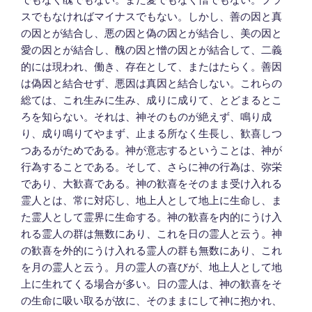
スでもなければマイナスでもない。しかし、善の因と真
の因とが結合し、悪の因と偽の因とが結合し、美の因と
愛の因とが結合し、醜の因と憎の因とが結合して、二義
的には現われ、働き、存在として、またはたらく。善因
は偽因と結合せず、悪因は真因と結合しない。これらの
総ては、これ生みに生み、成りに成りて、とどまるとこ
ろを知らない。それは、神そのものが絶えず、鳴り成
り、成り鳴りてやまず、止まる所なく生長し、歓喜しつ
つあるがためである。神が意志するということは、神が
行為することである。そして、さらに神の行為は、弥栄
であり、大歓喜である。神の歓喜をそのまま受け入れる
霊人とは、常に対応し、地上人として地上に生命し、ま
た霊人として霊界に生命する。神の歓喜を内的にうけ入
れる霊人の群は無数にあり、これを日の霊人と云う。神
の歓喜を外的にうけ入れる霊人の群も無数にあり、これ
を月の霊人と云う。月の霊人の喜びが、地上人として地
上に生れてくる場合が多い。日の霊人は、神の歓喜をそ
の生命に吸い取るが故に、そのままにして神に抱かれ、