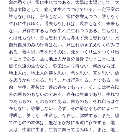
象の悉くが、常に生れつつある。太陽は太陽として、太
陰は太陰として、絶えず生れつづけている。一定不変の
神もなければ、宇宙もない。常に弥栄えつつ、限りなく
生れに生れゆく。過去もなければ、現在もなく、未来も
ない。只存在するものが生れに生れつつある。生もなけ
れば死もない。善も思わず真も考えず美も思わない。只
自分自身のみの行為はない。只生れゆき栄えゆくのみで
ある。善を思い悪を思うのは、死をつくり生をつくり出
すことである。故に地上人が自分自身でなすことには、
総て永遠の生命なく、弥栄はあり得ない。何故ならば、
地上人は、地上人的善を思い、悪を思い、真を思い、偽
を思うからである。思うことは行為することである。生
前、生後、死後は一連の存在であって、そこには存在以
外の何ものもないのである。存在は生命であり、生れつ
つあるもの、そのものである。何ものも、それ自らは存
在しない。弥栄しない。必ず、その前なるものによって
呼吸し、脈うち、生命し、存在し、弥栄する。また、総
てのものの本体は、無なるが故に永遠に存在する。地上
人は、生前に生き、生前に向って進みゆく。また、地上