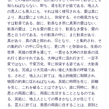
知らねばならない。即ち、道を乱すが故である。地上人
の悪人にも善人にも、それは強く移写される。愛は真に
より、真は愛により向上し、弥栄する。その根底力をな
すは歓喜である。故に、歓喜なき所に真実の愛はない。
歓喜の愛は、これを愛の善と云う、歓喜なき愛を、愛の
悪と云うのである。その歓喜の中に、また歓喜があり、
真があり、真の真と顕われ、
となり、
と集約され、そ
の集約の
の中に
を生じ、更に尚
と弥栄ゆる。生前の
世界、死後の世界を通じて、一貫せる大神の大歓喜の流
れ行く姿がそれである。大神は常に流れ行きて、一定不
変ではない。千変万化、常に弥栄する姿であり、大歓喜
である。完成より大完成へ向い進む大歓喜の呼吸であ
る。されど、地上人に於ては、地上的物質に制限され、
物質の約束に従わねばならぬ。其処に時間を生じ、距離
を生じ、これを破ることはできない。故に同時に、善と
悪との両面に通じ、両面に生活することとなるのであ
る。其処に、地上人としての尊きかなしさが生じてく
る。霊人に於ては、善悪の両面に住することは、原則と