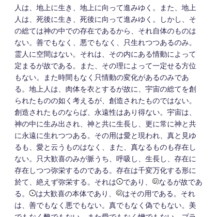
人は、地上に生き、地上に向って進みゆく。また、地上
人は、死後に生き、死後に向って進みゆく。しかし、そ
の総ては神の中での存在であるから、それ自体のものは
ない。善でもなく、悪でもなく、只生れつつあるのみ。
霊人に空間はない。それは、その内にある情動によって
定まるが故である。また、その理によって一定せる方位
もない。また時間もなく只情動の変化があるのみであ
る。地上人は、肉体を衣とするが故に、宇宙の総てを創
られたものの如く考えるが、創造されたものではない。
創造されたものならば、永遠性はあり得ない。宇宙は、
神の中に生み出され、神と共に生長し、更に常に神と共
に永遠に生れつつある。その用は愛と現われ、真と見ゆ
るも、愛と云うものはなく、また、真なるものも存在し
ない。只大歓喜のみが脈うち、呼吸し、生長し、存在に
存在しつつ弥栄するのである。存在は千変万化する形に
於て、絶えず弥栄する。それは
であり、
なるが故であ
る。
は大歓喜の本体であり、
はその用である。それ
は、善でもなく悪でもない。真でもなく偽でもない。美
でもなく醜でもない。また愛でもなく憎でもない。プラ