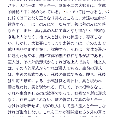
ざる、天地一体、神人合一、陰陽不二の大歓喜は、立体
的神秘の中に秘められている。
については一なるも、
に於ては二となり三となり得るところに、永遠の生命が
歓喜する。一は一のみにて一ならず、善は善のみにて善
ならず、また、真は真のみにて真となり得ない。神霊な
き地上人はなく、地上人とはなれた神霊は、存在しな
い。しかし、大歓喜にまします太神の
は、そのままで
成り鳴りやまず存在し、弥栄する。それは、立体を遥か
に越えた超立体、無限立体的無の存在なるが故である。
霊人は、その外的形式からすれば地上人であり、地上人
は、その内的形式からすれば霊人である。生前の形式
は、生後の形式であり、死後の形式である。即ち、死後
は生前の形式による。形式は愛と現われ、真と現われ、
善と現われ、美と現われる。而して、その根幹をなし、
それを生命させるのは歓喜であって、歓喜なき所に形式
なく、存在は許されない。愛の善にして真の美と合一し
なければ呼吸せず、現の現人にして霊の霊人と合一しな
ければ生命しない。これら二つが相関連せるを外の真と