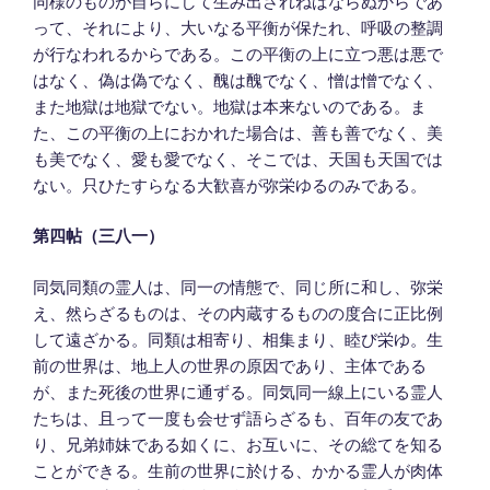
同様のものが自らにして生み出されねばならぬからであ
って、それにより、大いなる平衡が保たれ、呼吸の整調
が行なわれるからである。この平衡の上に立つ悪は悪で
はなく、偽は偽でなく、醜は醜でなく、憎は憎でなく、
また地獄は地獄でない。地獄は本来ないのである。ま
た、この平衡の上におかれた場合は、善も善でなく、美
も美でなく、愛も愛でなく、そこでは、天国も天国では
ない。只ひたすらなる大歓喜が弥栄ゆるのみである。
第四帖（三八一）
同気同類の霊人は、同一の情態で、同じ所に和し、弥栄
え、然らざるものは、その内蔵するものの度合に正比例
して遠ざかる。同類は相寄り、相集まり、睦び栄ゆ。生
前の世界は、地上人の世界の原因であり、主体である
が、また死後の世界に通ずる。同気同一線上にいる霊人
たちは、且って一度も会せず語らざるも、百年の友であ
り、兄弟姉妹である如くに、お互いに、その総てを知る
ことができる。生前の世界に於ける、かかる霊人が肉体