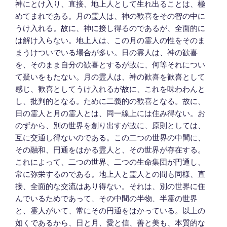
神にとけ入り、直接、地上人として生れ出ることは、極
めてまれである。月の霊人は、神の歓喜をその智の中に
うけ入れる。故に、神に接し得るのであるが、全面的に
は解け入らない。地上人は、この月の霊人の性をそのま
まうけついでいる場合が多い。日の霊人は、神の歓喜
を、そのまま自分の歓喜とするが故に、何等それについ
て疑いをもたない。月の霊人は、神の歓喜を歓喜として
感じ、歓喜としてうけ入れるが故に、これを味わわんと
し、批判的となる。ために二義的の歓喜となる。故に、
日の霊人と月の霊人とは、同一線上には住み得ない。お
のずから、別の世界を創り出すが故に、原則としては、
互に交通し得ないのである。この二つの世界の中間に、
その融和、円通をはかる霊人と、その世界が存在する。
これによって、二つの世界、二つの生命集団が円通し、
常に弥栄するのである。地上人と霊人との間も同様、直
接、全面的な交流はあり得ない。それは、別の世界に住
んでいるためであって、その中間の半物、半霊の世界
と、霊人がいて、常にその円通をはかっている。以上の
如くであるから、日と月、愛と信、善と美も、本質的な