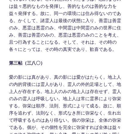
は益々悪的なものを発揮し、善的なものは善的な力を
益々発揮する。故に、同一の環境には住み得ないのであ
る。かくして、諸霊人は最後の状態に入り、善霊は善霊
のみ、悪霊は悪霊のみ、中間霊は中間霊のみの世界に住
み、善霊は善霊のみの、悪霊は悪霊のみのことを考え、
且つ行為することになる。そして、それは、その時の
各々にとっては、その時の真実であり、歓喜である。
第三帖（三八〇）
愛の影には真があり、真の影には愛がはたらく。地上人
の内的背後には霊人があり、霊人の外的足場として、地
上人が存在する。地上人のみの地上人は存在せず、霊人
のみの霊人は呼吸しない。地上人は常に霊界により弥栄
する。弥栄は順序、法則、形式によりて成る。故に、順
序を追わず、法則なく、形式なき所に弥栄なく、生れ出
て呼吸するものはあり得ない。個の弥栄は、全体の弥栄
である。個が、その個性を完全に弥栄すれば全体は益々