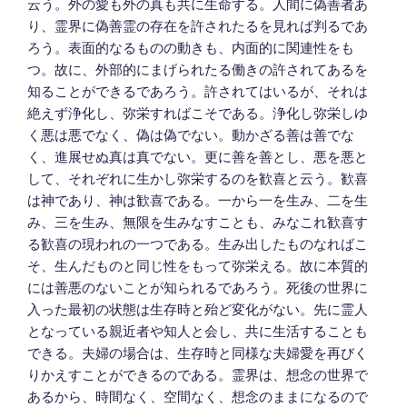
云う。外の愛も外の真も共に生命する。人間に偽善者あ
り、霊界に偽善霊の存在を許されたるを見れば判るであ
ろう。表面的なるものの動きも、内面的に関連性をも
つ。故に、外部的にまげられたる働きの許されてあるを
知ることができるであろう。許されてはいるが、それは
絶えず浄化し、弥栄すればこそである。浄化し弥栄しゆ
く悪は悪でなく、偽は偽でない。動かざる善は善でな
く、進展せぬ真は真でない。更に善を善とし、悪を悪と
して、それぞれに生かし弥栄するのを歓喜と云う。歓喜
は神であり、神は歓喜である。一から一を生み、二を生
み、三を生み、無限を生みなすことも、みなこれ歓喜す
る歓喜の現われの一つである。生み出したものなればこ
そ、生んだものと同じ性をもって弥栄える。故に本質的
には善悪のないことが知られるであろう。死後の世界に
入った最初の状態は生存時と殆ど変化がない。先に霊人
となっている親近者や知人と会し、共に生活することも
できる。夫婦の場合は、生存時と同様な夫婦愛を再びく
りかえすことができるのである。霊界は、想念の世界で
あるから、時間なく、空間なく、想念のままになるので