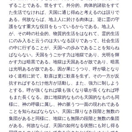
ずることである。世をすて、外分的、肉体的諸欲をすて
た生活でなければ、天国に通じ得ぬと考えるのは誤りで
ある。何故ならば、地上人に於ける肉体は、逆に霊の守
護をなす重大な役目をもっているからである。地上人
が、その時の社会的、物質的生活をはなれて、霊的生活
にのみ入ると云うのは大いなる誤りであって、社会生活
の中に行ずることが、天国への歩みであることを知らね
ばならない。天国をうごかす力は地獄であり、光明を輝
かす力は暗黒である。地獄は天国あるが故であり、暗黒
は光明あるが故である。因が果にうつり、呼が吸となり
ゆく道程に於て、歓喜は更に歓喜を生ず。その一方が反
抗すればするだけ他方が活動し、また、強力に制しよう
とする。呼が強くなれば吸も強くなり吸が長くなれば呼
もまた長くなる。故に地獄的なものも天国的なものも同
様に、神の呼吸に属し、神の脈うつ一面の現われである
ことを知らねばならない。天国に限りなき段階と無数の
集団があると同様に、地獄にも無限の段階と無数の集団
がある。何故ならば、天国の如何なる状態にも対し得る