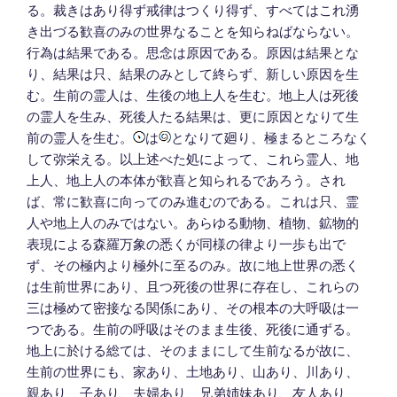
る。裁きはあり得ず戒律はつくり得ず、すべてはこれ湧
き出づる歓喜のみの世界なることを知らねばならない。
行為は結果である。思念は原因である。原因は結果とな
り、結果は只、結果のみとして終らず、新しい原因を生
む。生前の霊人は、生後の地上人を生む。地上人は死後
の霊人を生み、死後人たる結果は、更に原因となりて生
前の霊人を生む。
は
となりて廻り、極まるところなく
して弥栄える。以上述べた処によって、これら霊人、地
上人、地上人の本体が歓喜と知られるであろう。され
ば、常に歓喜に向ってのみ進むのである。これは只、霊
人や地上人のみではない。あらゆる動物、植物、鉱物的
表現による森羅万象の悉くが同様の律より一歩も出で
ず、その極内より極外に至るのみ。故に地上世界の悉く
は生前世界にあり、且つ死後の世界に存在し、これらの
三は極めて密接なる関係にあり、その根本の大呼吸は一
つである。生前の呼吸はそのまま生後、死後に通ずる。
地上に於ける総ては、そのままにして生前なるが故に、
生前の世界にも、家あり、土地あり、山あり、川あり、
親あり、子あり、夫婦あり、兄弟姉妹あり、友人あり、