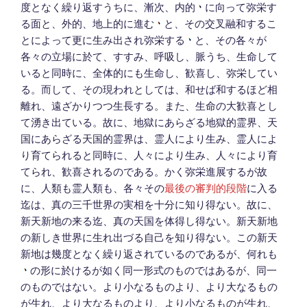
度となく繰り返すうちに、漸次、内的
に向って弥栄す
る面と、外的、地上的に進む
と、その交叉融和するこ
とによって更に生み出され弥栄する
と、その各々が
各々の立場に於て、すすみ、呼吸し、脈うち、生命して
いると同時に、全体的にも生命し、歓喜し、弥栄してい
る。而して、その現われとしては、和せば和するほど相
離れ、遠ざかりつつ生長する。また、生命の大歓喜とし
て湧き出ている。故に、地獄にあらざる地獄的霊界、天
国にあらざる天国的霊界は、霊人により生み、霊人によ
り育てられると同時に、人々により生み、人々により育
てられ、歓喜されるのである。かく弥栄進展するが故
に、人類も霊人類も、各々その
最後の審判的段階
に入る
迄は、真の三千世界の実相を十分に知り得ない。故に、
新天新地の来る迄、真の天国を体得し得ない。新天新地
の新しき世界に生れ出づる自己を知り得ない。この新天
新地は幾度となく繰り返されているのであるが、何れも
の形に於けるが如く同一形式のものではあるが、同一
のものではない。より小なるものより、より大なるもの
が生れ、より大なるものより、より小なるものが生れ、