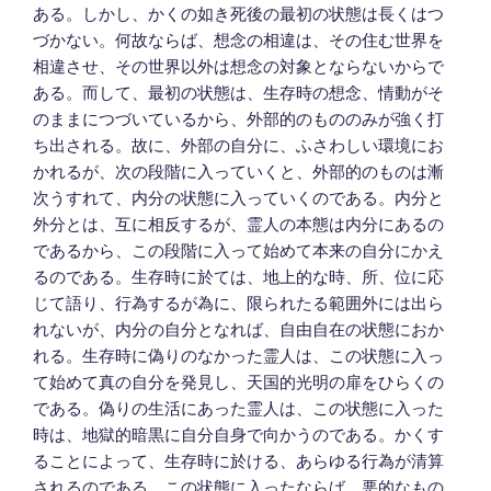
ある。しかし、かくの如き死後の最初の状態は長くはつ
づかない。何故ならば、想念の相違は、その住む世界を
相違させ、その世界以外は想念の対象とならないからで
ある。而して、最初の状態は、生存時の想念、情動がそ
のままにつづいているから、外部的のもののみが強く打
ち出される。故に、外部の自分に、ふさわしい環境にお
かれるが、次の段階に入っていくと、外部的のものは漸
次うすれて、内分の状態に入っていくのである。内分と
外分とは、互に相反するが、霊人の本態は内分にあるの
であるから、この段階に入って始めて本来の自分にかえ
るのである。生存時に於ては、地上的な時、所、位に応
じて語り、行為するが為に、限られたる範囲外には出ら
れないが、内分の自分となれば、自由自在の状態におか
れる。生存時に偽りのなかった霊人は、この状態に入っ
て始めて真の自分を発見し、天国的光明の扉をひらくの
である。偽りの生活にあった霊人は、この状態に入った
時は、地獄的暗黒に自分自身で向かうのである。かくす
ることによって、生存時に於ける、あらゆる行為が清算
されるのである。この状態に入ったならば、悪的なもの