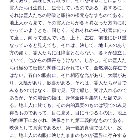
愛であり、真理と受け取られ、それを得ることによって
霊人たちは生長し、生命しているのである。要するに、
それは霊人たちの呼吸と脈拍の根元をなすものである。
地上人から見て、その霊人たちが各々異なった方向にむ
かっていようとも、同じく、それぞれの中心歓喜に向っ
て座し、向って進んでいる。上下、左右、前後に折り重
なっていると見えても、それは、決して、地上人のあり
方の如く、霊人たちには障害とならない。各々が独立し
ていて、他からの障害をうけない。しかし、その霊人た
ちは極めて密接な関係におかれていて、全然別な存在で
はない。各自の眼前に、それ相応な光があり、太陽があ
り、太陰があり、歓喜がある。それは、霊人たちが目で
みるものではなく、額で見、額で感じ、受け入れるので
あるが、その場合の額は、身体全体を集約した額であ
る。地上人に於ても、その内的真実のものは額でのみ見
得るものであって、目に見え、目にうつるものは、地上
的約束下におかれ、映像された第二義的なものである。
映像として真実であるが、第一義的真理ではない。故
に、地上人の肉眼に映じたままのものが霊界に存在する