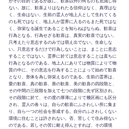
がその目的であるが故に、歓喜以外の何ものも意識し得
ない。故に、歓喜よりはなれたる信仰はなく、真理はな
く、生命はない。生前の霊人が地上人として生れてくる
のも死ではなく、地上人が霊界に入るのもまた死ではな
く、弥栄なる誕生であることを知らねばならぬ。歓喜は
行為となる。行為せざる歓喜は、真実の歓喜ではない。
只考えたり意志するのみでは萌え出でない。生命しな
い。只意志するだけで行為しないことは、まことに意志
することではない。霊界に於ては意志することは直ちに
行為となるのである。地上人にありては物質によりて物
質の中に、その意志を行為することによって始めて歓喜
となり、形体を為し弥栄えるのである。生前の霊界は、
愛の歓喜、真の歓喜、善の歓喜、美の歓喜の四段階と、
その中間の三段階を加えて七つの段階に先ず区別され、
その段階に於て、その度の厚薄によりて幾区画にも区分
され、霊人の各々は、自らの歓喜にふさわしい所に集ま
り、自ら一つの社会を形成する。自分のふさわしくない
環境に住むことは許されない。否、苦しくて住み得ない
のである。若しその苦に耐え得んとすれば、その環境