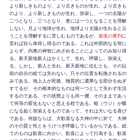
より新しきものより、より古きものが生れ、より古きも
のより、より新しきものが生れ、弥栄し、一つの太陽が
二つとなり、三つとなり、更には一つとなることを理解
しない。月より地球が生れ、地球より太陽が生れると云
うことを理解するに苦しむものであるが、
最後の審判
に
至れば自ら体得し得るのである。これは外部的なる智に
よらず、内奥の神智にめざめることによってのみ知り得
る。新天新地新人はかくして、生れ、呼吸し、弥栄え
る。しかし、新人と生れ、新天新地に住むとも、その以
前の自分の総ては失わない。只その位置を転換されるの
みである。地上人が死後、物質的に濃厚なる部分をぬぎ
すてるが、その根本的なものは何一つとして失わず生活
するのである。その状態よりも尚一層、そのままであっ
て何等の変化もないと思える程である。蛆（ウジ）が蝶
になる如く弥栄えるものであって、それは大いなる喜び
である。何故ならば、大歓喜なる大神の中に於て、大神
のその質と性とをうけつぎ呼吸しているからである。総
てのものは歓喜に向かい、歓喜によって行為する。歓喜