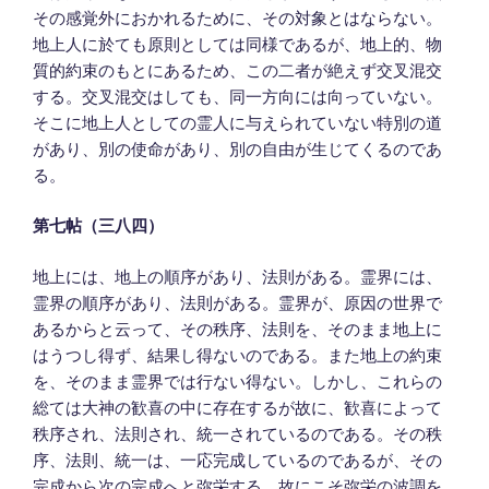
その感覚外におかれるために、その対象とはならない。
地上人に於ても原則としては同様であるが、地上的、物
質的約束のもとにあるため、この二者が絶えず交叉混交
する。交叉混交はしても、同一方向には向っていない。
そこに地上人としての霊人に与えられていない特別の道
があり、別の使命があり、別の自由が生じてくるのであ
る。
第七帖（三八四）
地上には、地上の順序があり、法則がある。霊界には、
霊界の順序があり、法則がある。霊界が、原因の世界で
あるからと云って、その秩序、法則を、そのまま地上に
はうつし得ず、結果し得ないのである。また地上の約束
を、そのまま霊界では行ない得ない。しかし、これらの
総ては大神の歓喜の中に存在するが故に、歓喜によって
秩序され、法則され、統一されているのである。その秩
序、法則、統一は、一応完成しているのであるが、その
完成から次の完成へと弥栄する。故にこそ弥栄の波調を