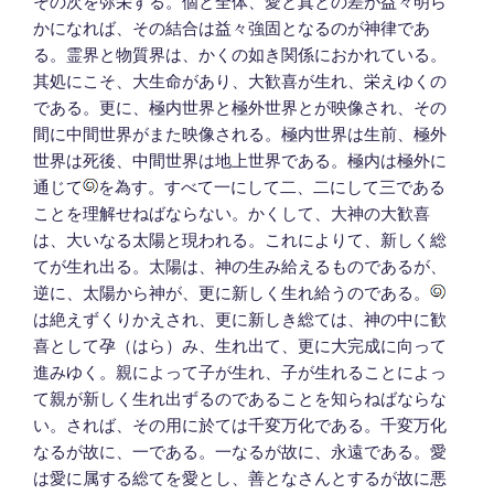
その次を弥栄する。個と全体、愛と真との差が益々明ら
かになれば、その結合は益々強固となるのが神律であ
る。霊界と物質界は、かくの如き関係におかれている。
其処にこそ、大生命があり、大歓喜が生れ、栄えゆくの
である。更に、極内世界と極外世界とが映像され、その
間に中間世界がまた映像される。極内世界は生前、極外
世界は死後、中間世界は地上世界である。極内は極外に
通じて
を為す。すべて一にして二、二にして三である
ことを理解せねばならない。かくして、大神の大歓喜
は、大いなる太陽と現われる。これによりて、新しく総
てが生れ出る。太陽は、神の生み給えるものであるが、
逆に、太陽から神が、更に新しく生れ給うのである。
は絶えずくりかえされ、更に新しき総ては、神の中に歓
喜として孕（はら）み、生れ出て、更に大完成に向って
進みゆく。親によって子が生れ、子が生れることによっ
て親が新しく生れ出ずるのであることを知らねばならな
い。されば、その用に於ては千変万化である。千変万化
なるが故に、一である。一なるが故に、永遠である。愛
は愛に属する総てを愛とし、善となさんとするが故に悪