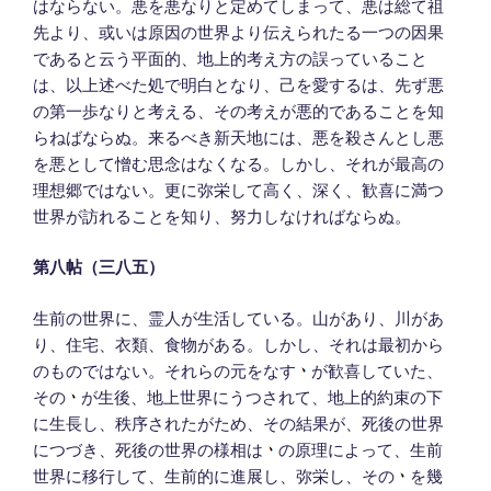
はならない。悪を悪なりと定めてしまって、悪は総て祖
先より、或いは原因の世界より伝えられたる一つの因果
であると云う平面的、地上的考え方の誤っていること
は、以上述べた処で明白となり、己を愛するは、先ず悪
の第一歩なりと考える、その考えが悪的であることを知
らねばならぬ。来るべき新天地には、悪を殺さんとし悪
を悪として憎む思念はなくなる。しかし、それが最高の
理想郷ではない。更に弥栄して高く、深く、歓喜に満つ
世界が訪れることを知り、努力しなければならぬ。
第八帖（三八五）
生前の世界に、霊人が生活している。山があり、川があ
り、住宅、衣類、食物がある。しかし、それは最初から
のものではない。それらの元をなす
が歓喜していた、
その
が生後、地上世界にうつされて、地上的約束の下
に生長し、秩序されたがため、その結果が、死後の世界
につづき、死後の世界の様相は
の原理によって、生前
世界に移行して、生前的に進展し、弥栄し、その
を幾