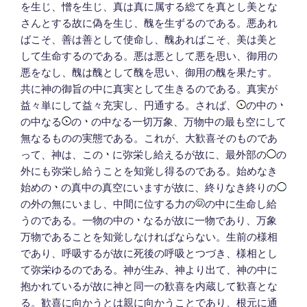
を生じ、憎を生じ、真は真に属する総てを真とし美とな
さんとする故に偽を生じ、醜を生ずるのである。悪あれ
ばこそ、善は善として使命し、醜あればこそ、美は美と
して生命するのである。悪は悪として悪を思い、御用の
悪をなし、醜は醜として醜を思い、御用の醜を果たす。
共に神の御旨の中に真実として生きるのである。真実が
益々単にして益々充実し、円通する。されば、
の中の
の中なる
の
の中なる一切万象、万物中の最も空にして
無なるものの実態である。これが、大歓喜そのものであ
って、神は、この
に弥栄し給えるが故に、最外部の
の
外にも弥栄し給うことを知覚し得るのである。始めなき
始めの
の真中の真空にいますが故に、終りなき終りの
の外の無にいまし、中間に位する力の
の中に生命し給
うのである。一物の中の
なるが故に一物であり、万象
万物であることを知覚しなければならない。生前の様相
であり、呼吸するが故に死後の呼吸とつづき、様相とし
て弥栄ゆるのである。神が生み、神より出て、神の中に
抱かれているが故に神と同一の歓喜を内蔵して歓喜とな
る。歓喜に向かうとは親に向かうことであり、根元に通