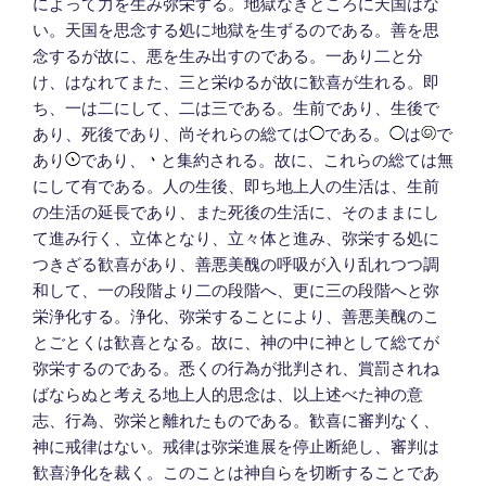
によって力を生み弥栄する。地獄なきところに天国はな
い。天国を思念する処に地獄を生ずるのである。善を思
念するが故に、悪を生み出すのである。一あり二と分
け、はなれてまた、三と栄ゆるが故に歓喜が生れる。即
ち、一は二にして、二は三である。生前であり、生後で
あり、死後であり、尚それらの総ては
である。
は
で
あり
であり、
と集約される。故に、これらの総ては無
にして有である。人の生後、即ち地上人の生活は、生前
の生活の延長であり、また死後の生活に、そのままにし
て進み行く、立体となり、立々体と進み、弥栄する処に
つきざる歓喜があり、善悪美醜の呼吸が入り乱れつつ調
和して、一の段階より二の段階へ、更に三の段階へと弥
栄浄化する。浄化、弥栄することにより、善悪美醜のこ
とごとくは歓喜となる。故に、神の中に神として総てが
弥栄するのである。悉くの行為が批判され、賞罰されね
ばならぬと考える地上人的思念は、以上述べた神の意
志、行為、弥栄と離れたものである。歓喜に審判なく、
神に戒律はない。戒律は弥栄進展を停止断絶し、審判は
歓喜浄化を裁く。このことは神自らを切断することであ