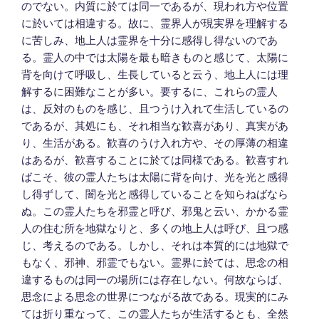
のでない。内質に於ては同一であるが、現われ方や位置
に於いては相違する。故に、霊界人が現実界を理解する
に苦しみ、地上人は霊界を十分に感得し得ないのであ
る。霊人の中では太陽を最も暗きものと感じて、太陽に
背を向けて呼吸し、生長していると云う、地上人には理
解するに困難なことが多い。要するに、これらの霊人
は、反対のものを感じ、且つうけ入れて生活しているの
であるが、其処にも、それ相当な歓喜があり、真実があ
り、生活がある。歓喜のうけ入れ方や、その厚薄の相違
はあるが、歓喜することに於ては同様である。歓喜すれ
ばこそ、彼の霊人たちは太陽に背を向け、光を光と感得
し得ずして、闇を光と感得していることを知らねばなら
ぬ。この霊人たちを邪霊と呼び、邪鬼と云い、かかる霊
人の住む所を地獄なりと、多くの地上人は呼び、且つ感
じ、考えるのである。しかし、それは本質的には地獄で
もなく、邪神、邪霊でもない。霊界に於ては、思念の相
違するものは同一の場所には存在しない。何故ならば、
思念による思念の世界につながる故である。現実的にみ
ては折り重なって、この霊人たちが生活するとも、全然