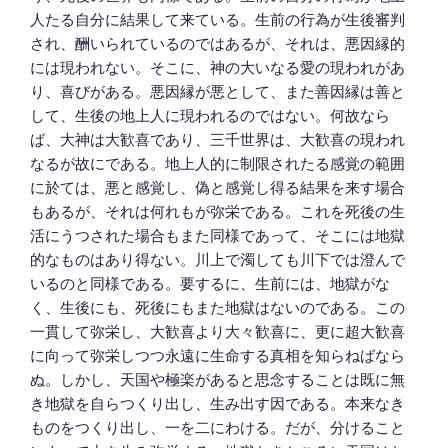
人たる自分に結果して来ている。生前の行為が生後審判
され、酬いられているのではあるが、それは、悪因縁的
には現われない。そこに、神の大いなる愛の現われがあ
り、喜びがある。悪因縁が悪として、また善因縁は善と
して、生後の地上人に現われるのではない。何故なら
ば、大神は大歓喜であり、三千世界は、大歓喜の現われ
なるが故にである。地上人的に制限されたる感覚の範囲
に於ては、悪と感覚し、偽と感覚し得る結果を来す場合
もあるが、それは何れもが弥栄である。これを死後の生
活にうつされた場合もまた同様であって、そこには地獄
的なものはあり得ない。川上で濁しても川下では澄んで
いるのと同様である。要するに、生前には、地獄がな
く、生後にも、死後にもまた地獄はないのである。この
一貫して弥栄し、大歓喜より大々歓喜に、更に超大歓喜
に向って弥栄しつつ永遠に生命する真相を知らねばなら
ぬ。しかし、天国や極楽があると思念することは既に無
き地獄を自らつくり出し、生み出す因である。本来なき
ものをつくり出し、一を二にわける。だが、分けること