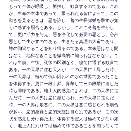
もって全体が呼吸し、脈拍し、歓喜するのである。これ
が、生命の本体であって、限られたる智によって、この
動きを見るときは、悪を許し、善の生長弥栄を殺すが如
くに感ずる場合もある。しかし、これこそ善を生かし
て、更に活力を与え、悪を浄化して必要の悪とし、必然
悪として生かすのである。生きたる真理の大道であり、
神の御旨なることを知り得るのである。本来悪はなく闇
はなく、地獄なきことを徹底的に知らねばならない。こ
れは生前、生後、死後の区別なく、総てに通ずる歓喜で
ある。一の天界に住む天人が、二の天界に上昇した時、
一の天界は、極めて低い囚われの水の世界であったこと
を体得する。更に一段上昇、昇華して三の段階に達した
時も同様である。地上人的感覚によれば、二の天界に進
んだ時、一の天界は悪に感じられ、三の天界に進んだ
時、一の天界は最悪に、二の天界は悪に感じられる場合
が多い。悪的感覚と悪的実態は自ら別であるが、この実
状を感覚し分け得た上、体得する霊人は極めて少ない如
く、地上人に到りては極めて稀であることを知らなくて