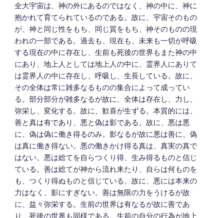
全大宇宙は、神の外にあるのではなく、神の中に、神に
抱かれて育てられているのである。故に、宇宙そのもの
が、神と同じ性をもち、同じ質をもち、神そのものの現
われの一部である。過去も、現在も、未来も一切が呼吸
する現在の中に存在し、生前も死後の世界もまた神の中
にあり、地上人としては地上人の中に、霊界人にありて
は霊界人の中に存在し、呼吸し、生長している。故に、
その全体は常に雑多なるものの集合によって成ってい
る。部分部分が雑多なるが故に、全体は存在し、力し、
弥栄し、変化する。故に、歓喜が生ずる。本質的には、
善と真は有であり、悪と偽は影である。故に、悪は悪
に、偽は偽に働き得るのみ。影なるが故に悪は善に、偽
は真に働き得ない。悪の働きかけ得る真は、真実の真で
はない。悪は総てを自らつくり得、生み得るものと信じ
ている。善は総てが神から流れ来たり、自らは何ものを
も、つくり得ぬものと信じている。故に、悪には本来の
力はなく、影にすぎない。善は無限の力をうけるが故
に、益々弥栄する。生前の世界は有なるが故に善であ
り、死後の世界も同様である。生前の自分の行為が地上