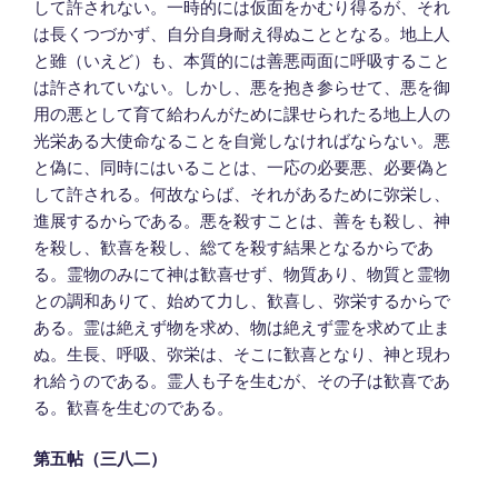
して許されない。一時的には仮面をかむり得るが、それ
は長くつづかず、自分自身耐え得ぬこととなる。地上人
と雖（いえど）も、本質的には善悪両面に呼吸すること
は許されていない。しかし、悪を抱き参らせて、悪を御
用の悪として育て給わんがために課せられたる地上人の
光栄ある大使命なることを自覚しなければならない。悪
と偽に、同時にはいることは、一応の必要悪、必要偽と
して許される。何故ならば、それがあるために弥栄し、
進展するからである。悪を殺すことは、善をも殺し、神
を殺し、歓喜を殺し、総てを殺す結果となるからであ
る。霊物のみにて神は歓喜せず、物質あり、物質と霊物
との調和ありて、始めて力し、歓喜し、弥栄するからで
ある。霊は絶えず物を求め、物は絶えず霊を求めて止ま
ぬ。生長、呼吸、弥栄は、そこに歓喜となり、神と現わ
れ給うのである。霊人も子を生むが、その子は歓喜であ
る。歓喜を生むのである。
第五帖（三八二）