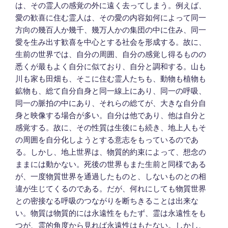
は、その霊人の感覚の外に遠く去ってしまう。例えば、
愛の歓喜に住む霊人は、その愛の内容如何によって同一
方向の幾百人か幾千、幾万人かの集団の中に住み、同一
愛を生み出す歓喜を中心とする社会を形成する。故に、
生前の世界では、自分の周囲、自分の感覚し得るものの
悉くが最もよく自分に似ており、自分と調和する。山も
川も家も田畑も、そこに住む霊人たちも、動物も植物も
鉱物も、総て自分自身と同一線上にあり、同一の呼吸、
同一の脈拍の中にあり、それらの総てが、大きな自分自
身と映像する場合が多い。自分は他であり、他は自分と
感覚する。故に、その性質は生後にも続き、地上人もそ
の周囲を自分化しようとする意志をもっているのであ
る。しかし、地上世界は、物質的約束によって、想念の
ままには動かない。死後の世界もまた生前と同様である
が、一度物質世界を通過したものと、しないものとの相
違が生じてくるのである。だが、何れにしても物質世界
との密接なる呼吸のつながりを断ちきることは出来な
い。物質は物質的には永遠性をもたず、霊は永遠性をも
つが、霊的角度から見れば永遠性はもたない。しかし、