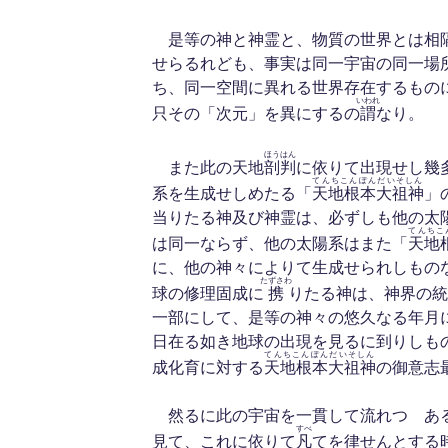
是等の神と神霊と、物質の世界とは相
せらるれども、事実は同一宇宙の同一場
ち、同一空間に異れる世界存在するもの
いわれ
只その「次元」を異にするの
謂
なり。
ほうはん
また此の天地
剖判
に依りて出現せし幾
てんちこんぽんだいそしん
系を生成せしめたる「
天地根本大祖神
」
当りたる神及び神霊は、必ずしも他の太
てんちこ
は同一ならず、他の太陽系はまた「
天地
に、他の神々によりて生成せられしもの
たずさわ
球の修理固成に
携
りたる神は、神界の統
一部にして、是等の神々の悠久なる年月
日在る如き地球の出現を見るに到りしも
てんちこんぽんだいそしん
成化育に対する
天地根本大祖神
の御意志
然るに此の宇宙を一貫して流れつゝあ
すべ
見て、これに依りて
凡
てを律せんとする