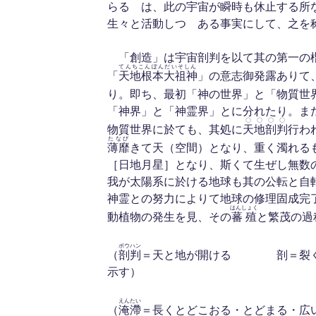
らるゝは、此の宇宙が瞬時も休止する所
生々と活動しつゝある事実にして、之を
「創造」は宇宙剖判を以て其の第一の
てんちこんぽんだいそしん
「
天地根本大祖神
」の意志御発露ありて
り。即ち、最初「神の世界」と「物質世
「神界」と「神霊界」とに分れたり。ま
〇〇〇〇
物質世界に於ても、其処に
天地剖判
行わ
たなび
薄靡
きて天（空間）となり、重く濁れる
［日地月星］となり、斯くて生ぜし無数
我が太陽系に於ける地球も其の公転と自
神霊との努力によりて地球の修理固成完
はんしょく
動植物の発生を見、その
蕃殖
と繁茂の
ボウハン
（
剖判
＝天と地が開ける 剖＝裂く
示す）
えんたい
（
淹滯
＝長くとどこおる・とどまる・広