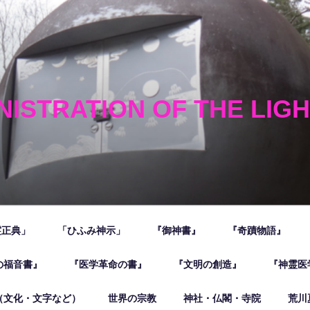
NISTRATION OF THE LIG
霊正典」
「ひふみ神示」
『御神書』
『奇蹟物語』
の福音書』
『医学革命の書』
『文明の創造』
『神霊医
（文化・文字など）
世界の宗教
神社・仏閣・寺院
荒川