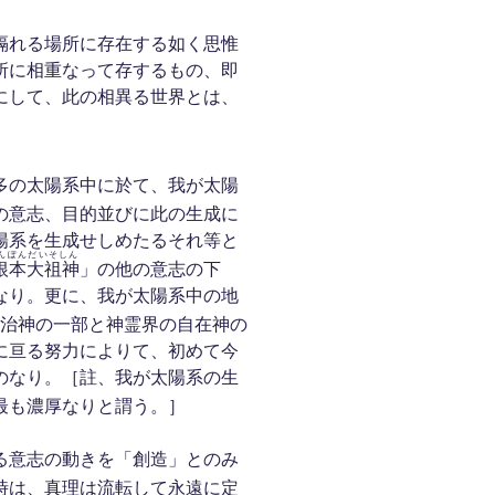
隔れる場所に存在する如く思惟
所に相重なって存するもの、即
にして、此の相異る世界とは、
多の太陽系中に於て、我が太陽
の意志、目的並びに此の生成に
陽系を生成せしめたるそれ等と
んぽんだいそしん
根本大祖神
」の他の意志の下
なり。更に、我が太陽系中の地
治神の一部と神霊界の自在神の
に亘る努力によりて、初めて今
のなり。［註、我が太陽系の生
最も濃厚なりと謂う。］
る意志の動きを「創造」とのみ
時は、真理は流転して永遠に定