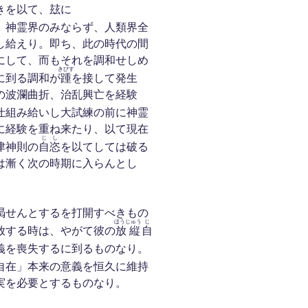
きを以て、玆に
、神霊界のみならず、人類界全
し給えり。即ち、此の時代の間
にして、而もそれを調和せしめ
きびす
に到る調和が
踵
を接して発生
の波瀾曲折、治乱興亡を経験
仕組み給いし大試練の前に神霊
に経験を重ね来たり、以て現在
じし
津神則の
自恣
を以てしては破る
は漸く次の時期に入らんとし
渇せんとするを打開すべきもの
ほうじゅう
じ
放する時は、やがて彼の
放縦
自
義を喪失するに到るものなり。
自在」本来の意義を恒久に維持
実を必要とするものなり。