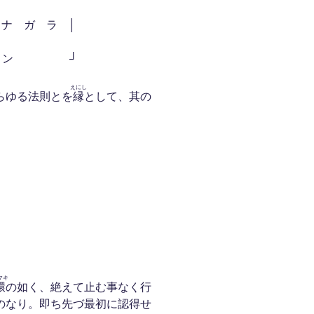
 ラ │
ン ┘
えにし
らゆる法則とを
縁
として、其の
マキ
環
の如く、絶えて止む事なく行
のなり。即ち先づ最初に認得せ