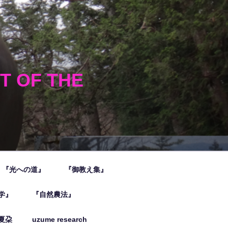
HT OF THE
『光への道』
『御教え集』
学』
『自然農法』
夏朶
uzume research