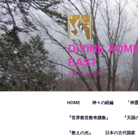
コ
ン
テ
ン
ツ
へ
DIVINE ADMI
ス
キ
EAST
ッ
プ
東方の光の経綸
HOME
神々の経綸
「神
『世界救世教奇蹟集』
『天国
『教えの光』
日本の古代国家