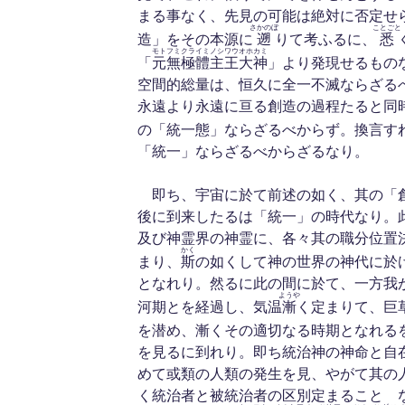
まる事なく、先見の可能は絶対に否定せ
さかのぼ
ことごと
造」をその本源に
遡
りて考ふるに、
悉
モトフミクライミノシワウオホカミ
「
元無極體主王大神
」より発現せるもの
空間的総量は、恒久に全一不滅ならざる
永遠より永遠に亘る創造の過程たると同
の「統一態」ならざるべからず。換言す
「統一」ならざるべからざるなり。
即ち、宇宙に於て前述の如く、其の「
後に到来したるは「統一」の時代なり。
及び神霊界の神霊に、各々其の職分位置
かく
まり、
斯
の如くして神の世界の神代に於
となれり。然るに此の間に於て、一方我
ようや
河期とを経過し、気温
漸
く定まりて、巨
を潜め、漸くその適切なる時期となれる
を見るに到れり。即ち統治神の神命と自
めて或類の人類の発生を見、やがて其の
く統治者と被統治者の区別定まることゝ