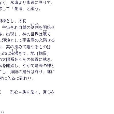
なく、永遠より永遠に亘りて、
称して「創造」と謂う。
楷梯とし、太初
ほうはん
、宇宙それ自體の
剖判
を開始せ
やが
界」出現し、神の世界は
軈
て
た渾沌として宇宙塵の充満せる
れ、其の澄みて陽なるものは
つつ
ものは
淹滯
きて、地［物質］
の太陽系各々その位置に就き、
転を開始し、やがて是等の神と
了し、海陸の建分は終り、遂に
過程に入るに到れり。
 剖心＝胸を裂く、真心を
い）