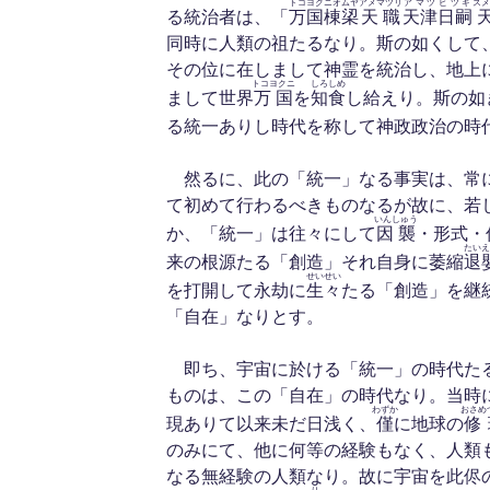
トコヨクニオムヤ
アメマツリ
アマツ
ヒツギ
スメ
る統治者は、「
万国棟鿄
天職
天津
日嗣
同時に人類の祖たるなり。斯の如くして
その位に在しまして神霊を統治し、地上
トコヨクニ
しろしめ
まして世界
万国
を
知食
し給えり。斯の如
る統一ありし時代を称して神政政治の時
然るに、此の「統一」なる事実は、常
て初めて行わるべきものなるが故に、若
いんしゅう
か、「統一」は往々にして
因襲
・形式・
たいえ
来の根源たる「創造」それ自身に萎縮
退
せいせい
を打開して永劫に
生々
たる「創造」を継
「自在」なりとす。
即ち、宇宙に於ける「統一」の時代た
ものは、この「自在」の時代なり。当時
わずか
おさめ
現ありて以来未だ日浅く、
僅
に地球の
修
のみにて、他に何等の経験もなく、人類
なる無経験の人類なり。故に宇宙を此侭