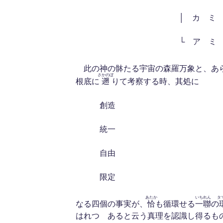
│ カ ミ ナ ガ
└ ア ミ 
此の神の骵たる宇宙の森羅万象と、あ
さかのぼ
根底に
遡
りて考察する時、其処に
創造
統一
自由
限定
あたか
いちれん
タ
なる四個の事実が、
恰
も循環せる
一聯
の
はれつゝあると云う真理を認識し得るも