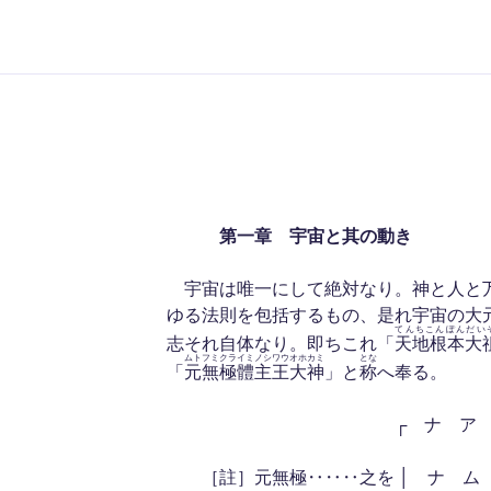
第一章 宇宙と其の動き
宇宙は唯一にして絶対なり。神と人と
ゆる法則を包括するもの、是れ宇宙の大
てんちこんぽんだい
志それ自体なり。即ちこれ「
天地根本大
ムトフミクライミ
ノシ
ワウ
オホカミ
とな
「
元無極體
主
王
大神
」と
称
へ奉る。
┌ ナ ア 
［註］元無極‥