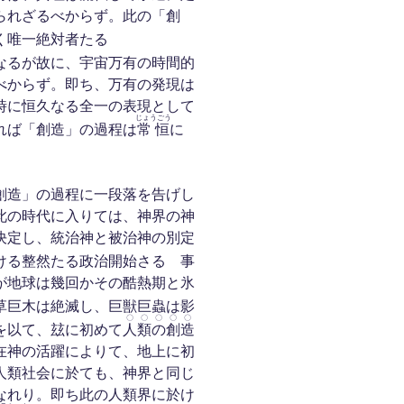
られざるべからず。此の「創
く唯一絶対者たる
なるが故に、宇宙万有の時間的
べからず。即ち、万有の発現は
時に恒久なる全一の表現として
じょうごう
れば「創造」の過程は
常恒
に
創造」の過程に一段落を告げし
此の時代に入りては、神界の神
決定し、統治神と被治神の別定
ける整然たる政治開始さるゝ事
が地球は幾回かその酷熱期と氷
草巨木は絶滅し、巨獣巨蟲は影
〇〇
〇
〇〇
を以て、玆に初めて
人類
の
創造
在神の活躍によりて、地上に初
人類社会に於ても、神界と同じ
なれり。即ち此の人類界に於け