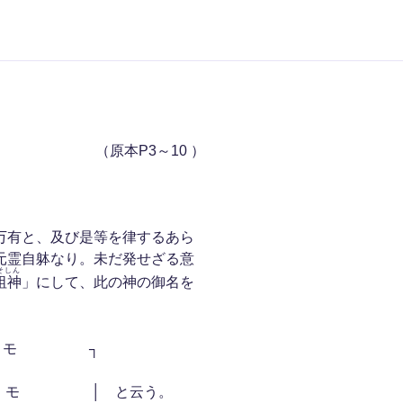
（原本P3～10 ）
万有と、及び是等を律するあら
元霊自躰なり。未だ発せざる意
そしん
祖神
」にして、此の神の御名を
モ ┐
‥‥之を │ ナ ム モ │ と云う。