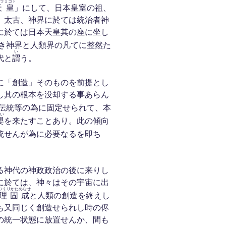
ラミコト
天皇
」にして、日本皇室の祖、
、太古、神界に於ては統治者神
に於ては日本天皇其の座に坐し
き神界と人類界の凡てに整然た
い
代と
謂
う。
に「創造」そのものを前提とし
し其の根本を没却する事あらん
伝統等の為に固定せられて、本
い
嬰
を来たすことあり。此の傾向
統せんが為に必要なるを即ち
る神代の神政政治の後に来りし
に於ては、神々はその宇宙に出
つくりかためなせ
理固成
と人類の創造を終えし
も又同じく創造せられし時の侭
の統一状態に放置せんか、間も