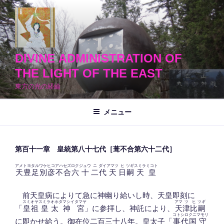
コ
ン
テ
ン
ツ
DIVINE ADMINISTRATION OF
へ
THE LIGHT OF THE EAST
ス
東方の光の経綸
キ
ッ
メニュー
プ
第百十一章 皇統第八十七代［葺不合第六十二代］
アメ
トヨ
タル
ワケ
ヒコ
アハ
セズ
ロク
ジュウ
ニ
ダイ
アマツ
ヒ
ツギ
スミラ
ミコト
天
豊
足
別
彦
不
合
六
十
二
代
天
日
嗣
天
皇
前天皇病によりて急に神幽り給いし時、天皇即刻に
スミ
オヤ
スミラ
オホ
タマシイ
タマヤ
アマ
ツ
ヒ
ツギ
「
皇
祖
皇
太
神
宮
」に参拝し、神託により、
天
津
比
嗣
コト
シロ
クニ
マモリ
に即かせ給う。御在位二百三十八年。皇太子「
事
代
国
守