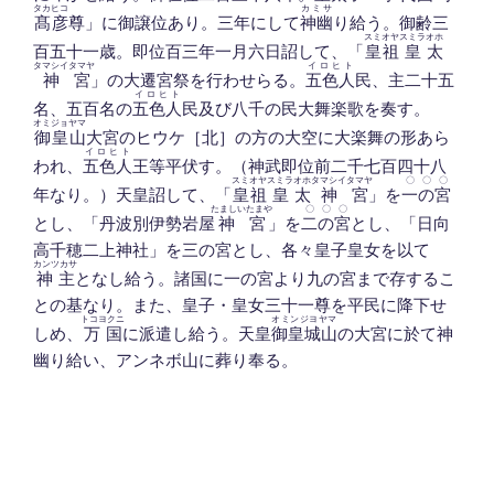
タカ
ヒコ
カミサ
髙
彦
尊」に御譲位あり。三年にして
神幽
り給う。御齢三
スミ
オヤ
スミラ
オホ
百五十一歳。即位百三年一月六日詔して、「
皇
祖
皇
太
タマシイ
タマヤ
イロヒト
神
宮
」の大遷宮祭を行わせらる。
五色人
民、主二十五
イロヒト
名、五百名の
五色人
民及び八千の民大舞楽歌を奏す。
オミジョヤマ
御皇山
大宮のヒウケ［北］の方の大空に大楽舞の形あら
イロヒト
われ、
五色人
王等平伏す。（神武即位前二千七百四十八
スミ
オヤ
スミラ
オホ
タマシイ
タマヤ
〇〇〇
年なり。）天皇詔して、「
皇
祖
皇
太
神
宮
」を
一の宮
たましいたまや
〇〇〇
とし、「丹波別伊勢岩屋
神宮
」を
二の宮
とし、「日向
高千穂二上神社」を三の宮とし、各々皇子皇女を以て
カンツカサ
神主
となし給う。諸国に一の宮より九の宮まで存するこ
との基なり。また、皇子・皇女三十一尊を平民に降下せ
トコヨクニ
オミンジヨヤマ
しめ、
万国
に派遣し給う。天皇
御皇城山
の大宮に於て神
幽り給い、アンネボ山に葬り奉る。