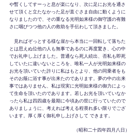
や暫くしてすーっと息が楽になり、次に足にお光を通さ
せて頂くと立たなかった足が直ぐさま自由に動くように
なりましたので、その重なる光明如来様の御守護の有難
さに咽びつつ他の人の救助を手伝わして頂きました。
見ればぞっとする様な崖から本当に一回転して落ちた
とは思えぬ位他の人も無事であるのに再度驚き、心の中
でお礼申し上げました。普通なら死人続出、否私も即死
していたに違いないところを、唯私一人が光明如来様の
お光を頂いていた許りに私はもとより、他の同乗者をも
そのお蔭に浴す事が出来たのであります。夢の中の出来
事ではありません、私は現実に光明如来様の御力によっ
て生命を頂いたのであります。若しお光を頂いていなか
ったら私は四四歳を最期に今頃あの世に行っていたので
ありましょうに、考えれば考える程畏れ多い限りでござ
います。厚く厚く御礼申し上げさして できます。
（昭和二十四年四月八日）