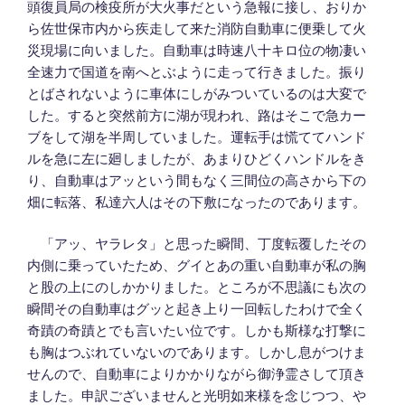
頭復員局の検疫所が大火事だという急報に接し、おりか
ら佐世保市内から疾走して来た消防自動車に便乗して火
災現場に向いました。自動車は時速八十キロ位の物凄い
全速力で国道を南へとぶように走って行きました。振り
とばされないように車体にしがみついているのは大変で
した。すると突然前方に湖が現われ、路はそこで急カー
ブをして湖を半周していました。運転手は慌ててハンド
ルを急に左に廻しましたが、あまりひどくハンドルをき
り、自動車はアッという間もなく三間位の高さから下の
畑に転落、私達六人はその下敷になったのであります。
「アッ、ヤラレタ」と思った瞬間、丁度転覆したその
内側に乗っていたため、グイとあの重い自動車が私の胸
と股の上にのしかかりました。ところが不思議にも次の
瞬間その自動車はグッと起き上り一回転したわけで全く
奇蹟の奇蹟とでも言いたい位です。しかも斯様な打撃に
も胸はつぶれていないのであります。しかし息がつけま
せんので、自動車によりかかりながら御浄霊さして頂き
ました。申訳ございませんと光明如来様を念じつつ、や