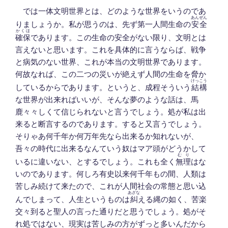
では一体文明世界とは、どのような世界をいうのであ
あんぜん
りましょうか。私が思うのは、先ず第一人間生命の
安全
かくほ
確保
であります。この生命の安全がない限り、文明とは
言えないと思います。これを具体的に言うならば、戦争
と病気のない世界、これが本当の文明世界であります。
何故なれば、この二つの災いが絶えず人間の生命を脅か
けっこう
しているからであります。というと、成程そういう
結構
な世界が出来ればいいが、そんな夢のような話は、馬
鹿々々しくて信じられないと言うでしょう。処が私は出
来ると断言するのであります。すると又言うでしょう。
そりゃあ何千年か何万年先なら出来るか知れないが、
吾々の時代に出来るなんていう奴はマア頭がどうかして
むり
いるに違いない、とするでしょう。これも全く
無理
はな
いのであります。何しろ有史以来何千年もの間、人類は
苦しみ続けて来たので、これが人間社会の常態と思い込
あざな
んでしまって、人生というものは
糾
える縄の如く、苦楽
交々到ると聖人の言った通りだと思うでしょう。処がそ
れ処ではない、現実は苦しみの方がずっと多いんだから