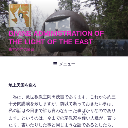
コ
ン
テ
ン
ツ
DIVINE ADMINISTRATION OF
へ
THE LIGHT OF THE EAST
ス
東方の光の経綸
キ
ッ
メニュー
プ
地上天国を造る
私は、救世教教主岡田茂吉であります。これから約三
十分間講演を致しますが、前以て断っておきたい事は、
私の話は今日まで誰も言わなかった事ばかりなのであり
えら
ます。というのは、今までの宗教家や
偉
い人達が、言っ
たり、書いたりした事と同じような話であるとしたら、