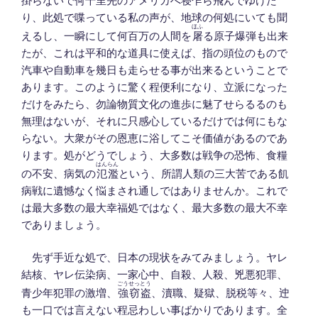
掛らないで何千里先のアメリカへ寝乍ら飛んでゆけた
り、此処で喋っている私の声が、地球の何処にいても聞
ほふ
えるし、一瞬にして何百万の人間を
屠
る原子爆弾も出来
たが、これは平和的な道具に使えば、指の頭位のもので
汽車や自動車を幾日も走らせる事が出来るということで
あります。このように驚く程便利になり、立派になった
だけをみたら、勿論物質文化の進歩に魅了せらるるのも
無理はないが、それに只感心しているだけでは何にもな
らない。大衆がその恩恵に浴してこそ価値があるのであ
ります。処がどうでしょう、大多数は戦争の恐怖、食糧
はんらん
の不安、病気の
氾濫
という、所謂人類の三大苦である飢
病戦に遺憾なく悩まされ通しではありませんか。これで
は最大多数の最大幸福処ではなく、最大多数の最大不幸
でありましょう。
先ず手近な処で、日本の現状をみてみましょう。ヤレ
結核、ヤレ伝染病、一家心中、自殺、人殺、兇悪犯罪、
ごう
せっとう
青少年犯罪の激増、
強
窃盗
、瀆職、疑獄、脱税等々、迚
も一口では言えない程忌わしい事ばかりであります。全