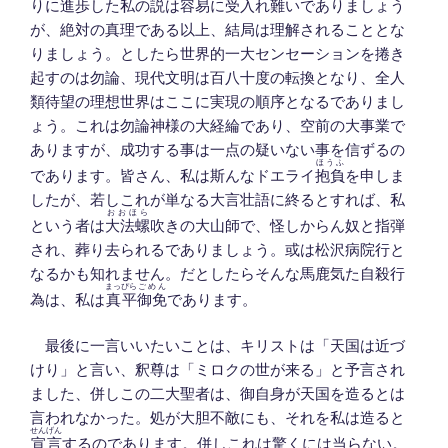
りに進歩した私の説は容易に受入れ難いでありましょう
が、絶対の真理である以上、結局は理解されることとな
りましょう。としたら世界的一大センセーションを捲き
起すのは勿論、現代文明は百八十度の転換となり、全人
類待望の理想世界はここに実現の順序となるでありまし
ょう。これは勿論神様の大経綸であり、空前の大事業で
ありますが、成功する事は一点の疑いない事を信ずるの
ほうふ
であります。皆さん、私は斯んなドエライ
抱負
を申しま
したが、若しこれが単なる大言壮語に終るとすれば、私
おおほら
という者は
大法螺
吹きの大山師で、怪しからん奴と指弾
され、葬り去られるでありましょう。或は松沢病院行と
なるかも知れません。だとしたらそんな馬鹿気た自殺行
まっぴら
ごめん
為は、私は
真平
御免
であります。
最後に一言いいたいことは、キリストは「天国は近づ
けり」と言い、釈尊は「ミロクの世が来る」と予言され
ました、併しこの二大聖者は、御自身が天国を造るとは
言われなかった。処が大胆不敵にも、それを私は造ると
せんげん
宣言
するのであります。併しこれは驚くには当らない。