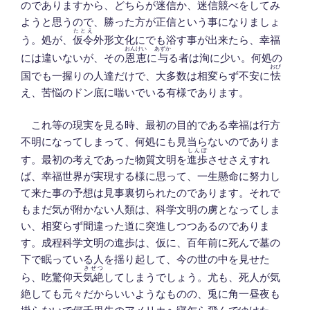
のでありますから、どちらが迷信か、迷信競べをしてみ
ようと思うので、勝った方が正信という事になりましょ
たとえ
う。処が、
仮令
外形文化にでも浴す事が出来たら、幸福
おんけい
あずか
には違いないが、その
恩恵
に
与
る者は洵に少い。何処の
おび
国でも一握りの人達だけで、大多数は相変らず不安に
怯
え、苦悩のドン底に喘いでいる有様であります。
これ等の現実を見る時、最初の目的である幸福は行方
不明になってしまって、何処にも見当らないのでありま
しんぽ
す。最初の考えであった物質文明を
進歩
させさえすれ
ば、幸福世界が実現する様に思って、一生懸命に努力し
て来た事の予想は見事裏切られたのであります。それで
もまだ気が附かない人類は、科学文明の虜となってしま
い、相変らず間違った道に突進しつつあるのでありま
す。成程科学文明の進歩は、仮に、百年前に死んで墓の
下で眠っている人を揺り起して、今の世の中を見せた
きぜつ
ら、吃驚仰天
気絶
してしまうでしょう。尤も、死人が気
絶しても元々だからいいようなものの、兎に角一昼夜も