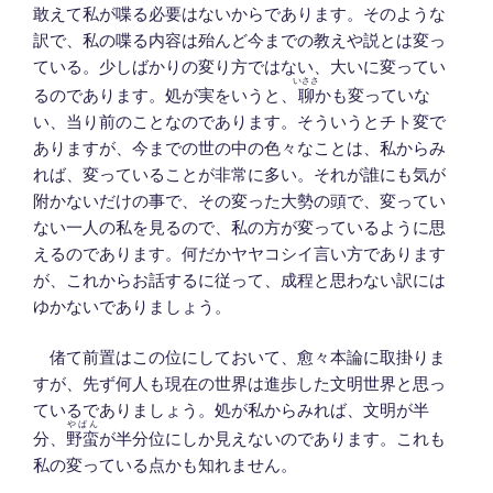
敢えて私が喋る必要はないからであります。そのような
訳で、私の喋る内容は殆んど今までの教えや説とは変っ
ている。少しばかりの変り方ではない、大いに変ってい
いささ
るのであります。処が実をいうと、
聊
かも変っていな
い、当り前のことなのであります。そういうとチト変で
ありますが、今までの世の中の色々なことは、私からみ
れば、変っていることが非常に多い。それが誰にも気が
附かないだけの事で、その変った大勢の頭で、変ってい
ない一人の私を見るので、私の方が変っているように思
えるのであります。何だかヤヤコシイ言い方であります
が、これからお話するに従って、成程と思わない訳には
ゆかないでありましょう。
偖て前置はこの位にしておいて、愈々本論に取掛りま
すが、先ず何人も現在の世界は進歩した文明世界と思っ
ているでありましょう。処が私からみれば、文明が半
やばん
分、
野蛮
が半分位にしか見えないのであります。これも
私の変っている点かも知れません。