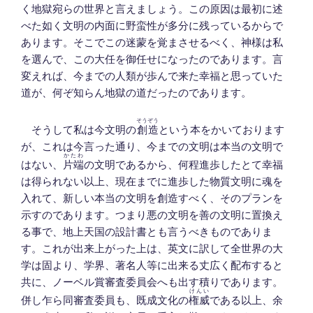
く地獄宛らの世界と言えましょう。この原因は最初に述
べた如く文明の内面に野蛮性が多分に残っているからで
あります。そこでこの迷蒙を覚まさせるべく、神様は私
を選んで、この大任を御任せになったのであります。言
変えれば、今までの人類が歩んで来た幸福と思っていた
道が、何ぞ知らん地獄の道だったのであります。
そうぞう
そうして私は今文明の
創造
という本をかいております
が、これは今言った通り、今までの文明は本当の文明で
かたわ
はない、
片端
の文明であるから、何程進歩したとて幸福
は得られない以上、現在までに進歩した物質文明に魂を
入れて、新しい本当の文明を創造すべく、そのプランを
示すのであります。つまり悪の文明を善の文明に置換え
る事で、地上天国の設計書とも言うべきものでありま
す。これが出来上がった上は、英文に訳して全世界の大
学は固より、学界、著名人等に出来る丈広く配布すると
共に、ノーベル賞審査委員会へも出す積りであります。
けんい
併し乍ら同審査委員も、既成文化の
権威
である以上、余