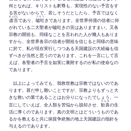
何となれば、キリストも釈尊も、実現性のない予言をす
る筈がないからで、若しそうだとしたら、予言ではなく
きょげん
うそつ
虚言
であり、
嘘吐
きであります。全世界何億の信者に仰
がれている二大聖者が嘘吐きの筈はありますまい。又各
宗教の開祖も、同様なことを言われた人が幾人もありま
すから、全世界各宗の信者が開祖を信じると同様の意味
に於て、私が現在実行しつつある天国建設の大経綸も信
ずべきが当然と思うのであります。これを一言にして言
えば、各聖者の予言を如実に裏附するのが私の使命なの
であります。
以上によってみても、我救世教は宗教ではないのであ
ります。甚だ申し難いことですが、宗教よりもずっと大
きな救いの業であることはお分りになったでしょう。一
かんき
言にしていえば、全人類を苦悩から脱却させ、
歓喜
の生
活に導くのであります。真の文明とはどういうものであ
るかを教えると共に病貧争絶無の地上天国建設の指針を
与えるのであります。