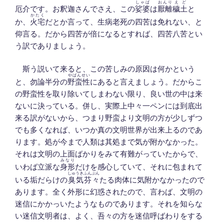
しゃば
おんり
えど
厄介です。お釈迦さんでさえ、この
娑婆
は
厭離
穢土
と
かたく
か、
火宅
だとか言って、生病老死の四苦は免れない、と
仰言る。だから四苦が倍になるとすれば、四苦八苦とい
う訳でありましょう。
斯う説いて来ると、この苦しみの原因は何かという
やばんせい
と、勿論半分の
野蛮性
にあると言えましょう。だからこ
の野蛮性を取り除いてしまわない限り、良い世の中は来
ないに決っている。併し、実際上中々一ペンには到底出
来る訳がないから、つまり野蛮より文明の方が少しずつ
でも多くなれば、いつか真の文明世界が出来上るのであ
ります。処が今まで人類は其処まで気が附かなかった。
それは文明の上面ばかりをみて有難がっていたからで、
みなり
いわば立派な
身形
だけを感心していて、それに包まれて
しゅうき
ふんぷん
いる垢だらけの
臭気
芬々
たる肉体に気附かなかったので
あります。全く外形に幻惑されたので、言わば、文明の
迷信にかかっいたようなものであります。それを知らな
い迷信文明者は、よく、吾々の方を迷信呼ばわりをする