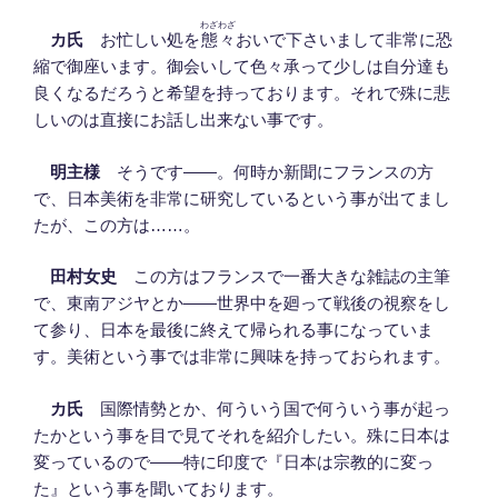
わざわざ
カ氏
お忙しい処を
態々
おいで下さいまして非常に恐
縮で御座います。御会いして色々承って少しは自分達も
良くなるだろうと希望を持っております。それで殊に悲
しいのは直接にお話し出来ない事です。
明主様
そうです――。何時か新聞にフランスの方
で、日本美術を非常に研究しているという事が出てまし
たが、この方は……。
田村女史
この方はフランスで一番大きな雑誌の主筆
で、東南アジヤとか――世界中を廻って戦後の視察をし
て参り、日本を最後に終えて帰られる事になっていま
す。美術という事では非常に興味を持っておられます。
カ氏
国際情勢とか、何ういう国で何ういう事が起っ
たかという事を目で見てそれを紹介したい。殊に日本は
変っているので――特に印度で『日本は宗教的に変っ
た』という事を聞いております。