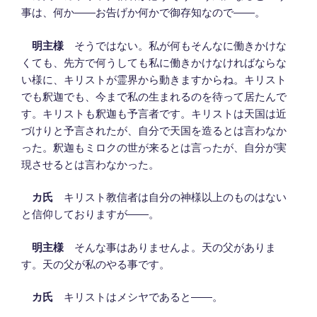
事は、何か――お告げか何かで御存知なので――。
明主様
そうではない。私が何もそんなに働きかけな
くても、先方で何うしても私に働きかけなければならな
い様に、キリストが霊界から動きますからね。キリスト
でも釈迦でも、今まで私の生まれるのを待って居たんで
す。キリストも釈迦も予言者です。キリストは天国は近
づけりと予言されたが、自分で天国を造るとは言わなか
った。釈迦もミロクの世が来るとは言ったが、自分が実
現させるとは言わなかった。
カ氏
キリスト教信者は自分の神様以上のものはない
と信仰しておりますが――。
明主様
そんな事はありませんよ。天の父がありま
す。天の父が私のやる事です。
カ氏
キリストはメシヤであると――。