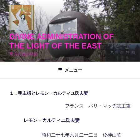
コ
ン
テ
ン
ツ
DIVINE ADMINISTRATION OF
へ
THE LIGHT OF THE EAST
ス
東方の光の経綸
キ
ッ
メニュー
プ
１．明主様とレモン・カルティユ氏夫妻
フランス パリ・マッチ誌主筆
レモン・カルティユ氏夫妻
昭和二十七年六月二十二日 於神山荘