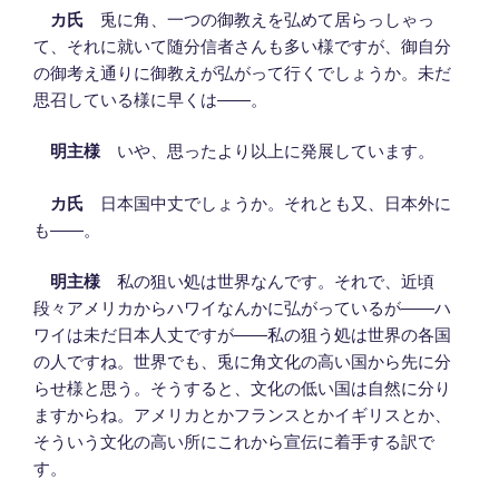
カ氏
兎に角、一つの御教えを弘めて居らっしゃっ
て、それに就いて随分信者さんも多い様ですが、御自分
の御考え通りに御教えが弘がって行くでしょうか。未だ
思召している様に早くは――。
明主様
いや、思ったより以上に発展しています。
カ氏
日本国中丈でしょうか。それとも又、日本外に
も――。
明主様
私の狙い処は世界なんです。それで、近頃
段々アメリカからハワイなんかに弘がっているが――ハ
ワイは未だ日本人丈ですが――私の狙う処は世界の各国
の人ですね。世界でも、兎に角文化の高い国から先に分
らせ様と思う。そうすると、文化の低い国は自然に分り
ますからね。アメリカとかフランスとかイギリスとか、
そういう文化の高い所にこれから宣伝に着手する訳で
す。