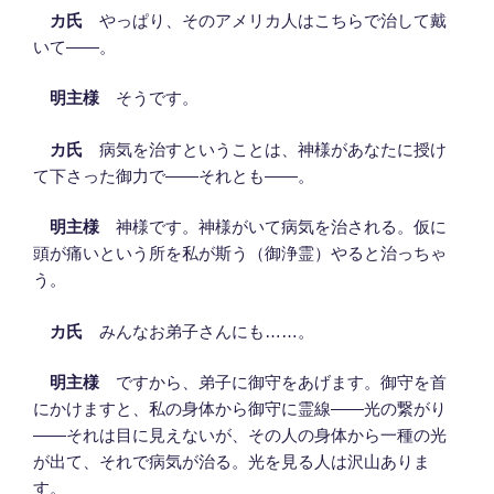
カ氏
やっぱり、そのアメリカ人はこちらで治して戴
いて――。
明主様
そうです。
カ氏
病気を治すということは、神様があなたに授け
て下さった御力で――それとも――。
明主様
神様です。神様がいて病気を治される。仮に
頭が痛いという所を私が斯う（御浄霊）やると治っちゃ
う。
カ氏
みんなお弟子さんにも……。
明主様
ですから、弟子に御守をあげます。御守を首
にかけますと、私の身体から御守に霊線――光の繋がり
――それは目に見えないが、その人の身体から一種の光
が出て、それで病気が治る。光を見る人は沢山ありま
す。