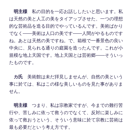
明主様
私の目的を一応お話ししたいと思います。私
は天然の美と人工の美をタイアップさせた、一つの理想
的な芸術品を造る目的でやっているんです。美術ばかり
でなく――美術は人口の美です――人間がやるものです
ね。あとは天然の美ですね。で、箱根で一番景色の良い
中央に、見られる通りの庭園を造ったんです。これが小
規模な地上天国です。地上天国とは芸術郷――そういっ
たものです。
カ氏
美術館は未だ拝見しませんが、自然の美という
事に於ては、私はこの様な美しいものを見た事がありま
せん。
明主様
つまり、私は宗教家ですが、今までの難行苦
行や、苦しみに依って救うのでなくて、反対に楽しみに
依って救おうという、そういう意味に於て宗教に芸術は
最も必要だという考え方です。