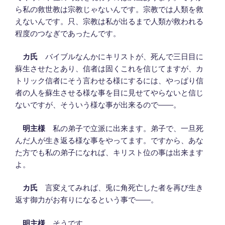
ら私の救世教は宗教じゃないんです。宗教では人類を救
えないんです。只、宗教は私が出るまで人類が救われる
程度のつなぎであったんです。
カ氏
バイブルなんかにキリストが、死んで三日目に
蘇生させたとあり、信者は固くこれを信じてますが、カ
トリック信者にそう言わせる様にするには、やっぱり信
者の人を蘇生させる様な事を目に見せてやらないと信じ
ないですが、そういう様な事が出来るので――。
明主様
私の弟子で立派に出来ます。弟子で、一旦死
んだ人が生き返る様な事をやってます。ですから、あな
た方でも私の弟子になれば、キリスト位の事は出来ます
よ。
カ氏
言変えてみれば、兎に角死亡した者を再び生き
返す御力がお有りになるという事で――。
明主様
そうです。