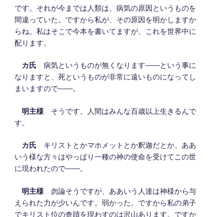
です。それが今までは人類は、病気の原因というものを
間違っていた。ですから私が、その原因を明かしますか
らね。私はそこで今本を書いてますが、これを世界中に
配ります。
カ氏
病気というものが無くなります――という事に
なりますと、死というものが非常に遠いものになってし
まいますので――。
明主様
そうです。人間はみんな百歳以上生きるんで
す。
カ氏
キリストとかマホメットとか釈迦だとか、ああ
いう様な方々はやっぱり一種の神の使命を受けてこの世
に現われたので――。
明主様
勿論そうですが、ああいう人達は神様から与
えられた力が少いんです。弱かった。ですから私の弟子
でキリスト位の奇蹟を現わすのは沢山あります。ですか