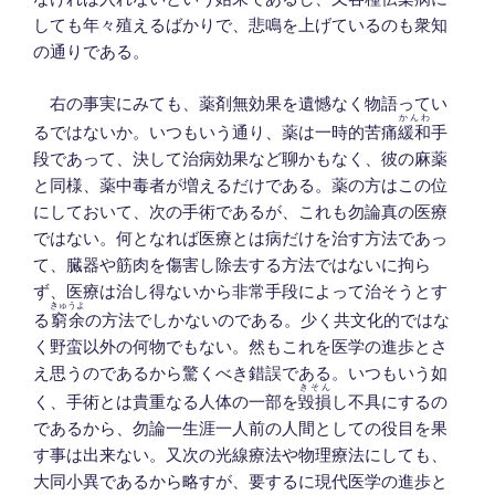
しても年々殖えるばかりで、悲鳴を上げているのも衆知
の通りである。
右の事実にみても、薬剤無効果を遺憾なく物語ってい
かんわ
るではないか。いつもいう通り、薬は一時的苦痛
緩和
手
段であって、決して治病効果など聊かもなく、彼の麻薬
と同様、薬中毒者が増えるだけである。薬の方はこの位
にしておいて、次の手術であるが、これも勿論真の医療
ではない。何となれば医療とは病だけを治す方法であっ
て、臓器や筋肉を傷害し除去する方法ではないに拘ら
ず、医療は治し得ないから非常手段によって治そうとす
きゅうよ
る
窮余
の方法でしかないのである。少く共文化的ではな
く野蛮以外の何物でもない。然もこれを医学の進歩とさ
え思うのであるから驚くべき錯誤である。いつもいう如
きそん
く、手術とは貴重なる人体の一部を
毀損
し不具にするの
であるから、勿論一生涯一人前の人間としての役目を果
す事は出来ない。又次の光線療法や物理療法にしても、
大同小異であるから略すが、要するに現代医学の進歩と