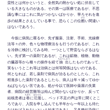
蛮性とは何かというと、全然気の附かない処に伏在して
いる大きなものがある。その第一は医療であるが、不思
議な事にはこれに気がつかないばかりか、寧ろそれを進
ひど
歩の結果とさえしている事で、恐らくこの位
酷
い間違い
はないであろう。
今仮に病気に罹るや、先ず服薬、注射、手術、光線療
法等々の外、色々な物理療法をも行うのであるが、これ
を冷静に検討してみる時、一つとして野蛮ならざるはな
い。先ず第一の薬剤であるが、これは鉱物、植物、動物
ちゅうしゅつ
の臓器等から種々の操作を経て
抽出
したものであって、
実をいうとこれ等は治病とは何等関係はないのである。
何となれば、若し薬剤で病気が治るものとしたら、これ
程進歩した薬剤であるとしたら、病人は年々減ってゆか
ねばならない筈である。処が今以て医師や薬屋の失業
者、病院の経営難等は殆んど聞かないばかりか、反って
ちまた
はんらん
結核患者は
巷
に
氾濫
し、ベッド不足の声は常に聞くとこ
ろであり、入院を申し込んでも半年から一年以上も待た
なければ入れないという始末であるし、又各種伝染病に