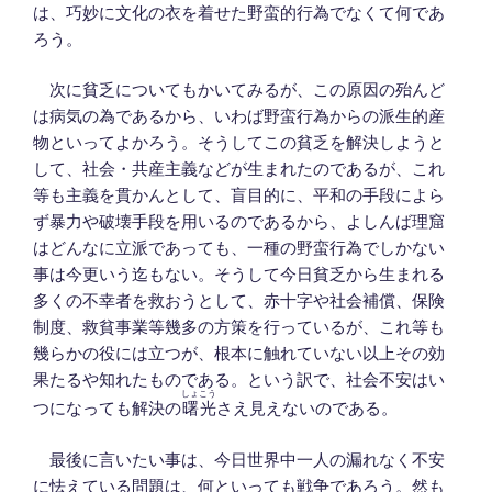
は、巧妙に文化の衣を着せた野蛮的行為でなくて何であ
ろう。
次に貧乏についてもかいてみるが、この原因の殆んど
は病気の為であるから、いわば野蛮行為からの派生的産
物といってよかろう。そうしてこの貧乏を解決しようと
して、社会・共産主義などが生まれたのであるが、これ
等も主義を貫かんとして、盲目的に、平和の手段によら
ず暴力や破壊手段を用いるのであるから、よしんば理窟
はどんなに立派であっても、一種の野蛮行為でしかない
事は今更いう迄もない。そうして今日貧乏から生まれる
多くの不幸者を救おうとして、赤十字や社会補償、保険
制度、救貧事業等幾多の方策を行っているが、これ等も
幾らかの役には立つが、根本に触れていない以上その効
果たるや知れたものである。という訳で、社会不安はい
しょこう
つになっても解決の
曙光
さえ見えないのである。
最後に言いたい事は、今日世界中一人の漏れなく不安
に怯えている問題は、何といっても戦争であろう。然も