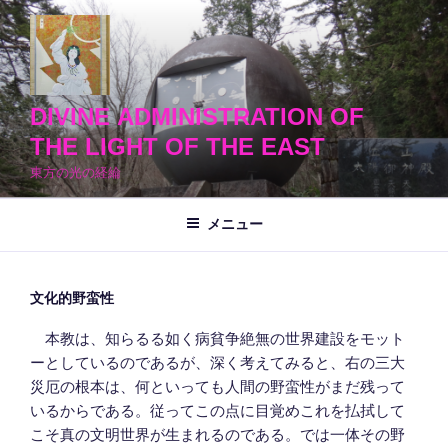
コ
ン
テ
ン
ツ
DIVINE ADMINISTRATION OF
へ
THE LIGHT OF THE EAST
ス
東方の光の経綸
キ
ッ
メニュー
プ
文化的野蛮性
本教は、知らるる如く病貧争絶無の世界建設をモット
ーとしているのであるが、深く考えてみると、右の三大
災厄の根本は、何といっても人間の野蛮性がまだ残って
いるからである。従ってこの点に目覚めこれを払拭して
こそ真の文明世界が生まれるのである。では一体その野