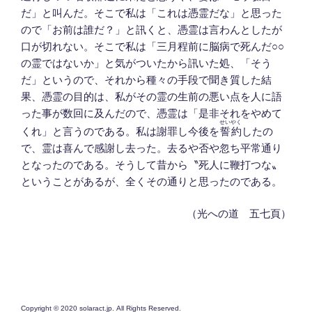
だ」と叫んだ。そこで私は「これは憑霊だな」と思った
ので「お前は誰だ？」と訊くと、憑霊は言わんとしたが
口が切れない。そこで私は「三月程前に脳病で死んだ○○
の霊ではないか」と気がついたから訊いた処、「そう
だ」というので、それから種々の手段で聞き質した結
果、憑霊の目的は、私がその霊の生前の悪い点を人に語
った事が数回に及んだので、憑霊は「是非それをやめて
せいやく
くれ」と言うのである。私は謝罪し今後を
誓約
したの
で、霊は喜んで感謝し去った。去るや否や忽ち平常通り
となったのである。そうして昔から〝死人に鞭打つな〟
ということがあるが、全くその通りと思ったのである。
（光への道 五七頁）
Copyright © 2020 solaract.jp. All Rights Reserved.