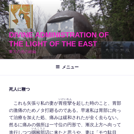
コ
ン
テ
ン
ツ
DIVINE ADMINISTRATION OF
へ
THE LIGHT OF THE EAST
ス
東方の光の経綸
キ
ッ
メニュー
プ
死人に鞭つ
いけいれん
これも矢張り私の妻が
胃痙攣
を起した時のこと、胃部
の激痛のためノタ打廻るのである。早速私は胃部に向っ
て治療を加えた処、痛みは緩和されたが全く去らない。
然るに痛みの個所は一寸位の円形で、漸次上方へ向って
いんこうぶ
進行しつつ
咽喉部
辺に来たと思うや、妻は「モウ駄目