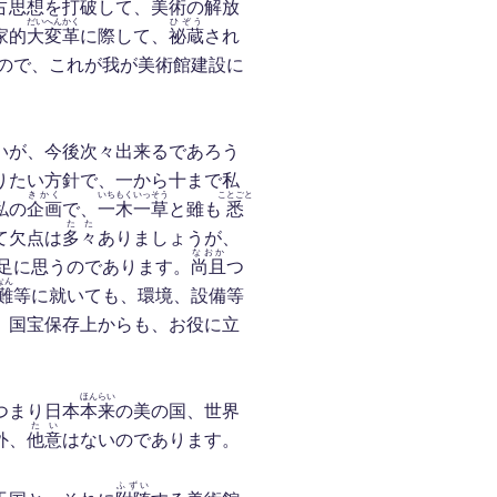
占
思想
を打破して、美術の
解放
だいへんかく
ひぞう
家的
大変革
に際して、
祕蔵
され
ので、これが我が美術館建設に
いが、今後次々出来るであろう
りたい方針で、一から十まで私
きかく
いちもくいっ
そう
ことごと
私の
企画
で、
一木一
草
と雖も
悉
たた
て欠点は
多々
ありましょうが、
なおか
足に思うのであります。
尚且
つ
なん
難
等に就いても、環境、設備等
、国宝保存上からも、お役に立
ほんらい
つまり日本
本来
の美の国、世界
たい
外、
他意
はないのであります。
ふずい