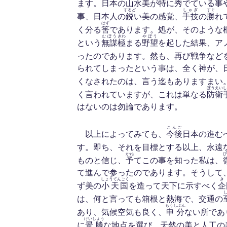
ます。日本の山水美が特に
秀
でている事
するど
しゅぎ
すぐ
事、日本人の
鋭
い美の感覚、
手技
の
勝
れ
はず
く分る
筈
であります。処が、そのような
むぼう
きわ
やぼう
という
無謀
極
まる
野望
を起した結果、ア
ったのであります。然も、再び戦争など
られてしまったという事は、全く神が、
くなされたのは、言う迄もありますまい
ぼうえい
し
く言われていますが、これは単なる
防衛
はないのは勿論であります。
こんご
以上によってみても、
今後
日本の進む
す。即ち、それを目標とする以上、永遠
かね
び
ものと信じ、
予
てこの事を知った私は、
て進んで参ったのであります。そうして
しょうてんごく
き
ず美の
小天国
を造って天下に示すべく
企
は、何と言っても箱根と熱海で、交通の
もうしぶん
あり、気候空気も良く、
申分
ない所であ
けいしょう
に
景勝
な地点を選び、天然の美と人工の