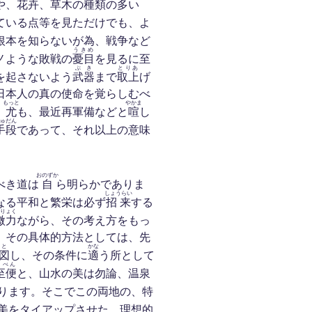
や、
花卉
、
草木
の
種類
の多い
ている点等を見ただけでも、よ
根本を知らないが為、戦争など
うきめ
ノような敗戦の
憂目
を見るに至
ぶき
とりあ
を起さないよう
武器
まで
取上
げ
日本人の真の使命を覚らしむべ
もっと
やかま
。
尤
も、最近再軍備などと
喧
し
ゅだん
手段
であって、それ以上の意味
おのずか
べき道は
自
ら明らかでありま
しょうらい
なる平和と繁栄は必ず
招来
する
りょく
微力
ながら、その考え方をもっ
、その具体的方法としては、先
と
かな
図
し、その条件に
適
う所として
しべん
至便
と、山水の美は勿論、温泉
ります。そこでこの両地の、特
美をタイアップさせた、理想的