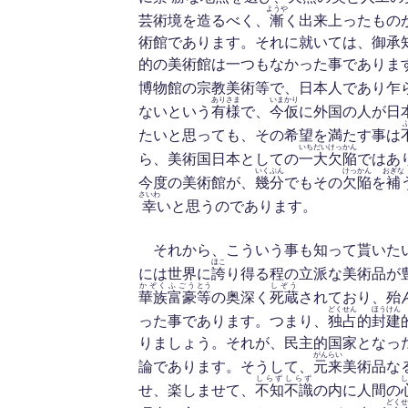
ようや
芸術境を造るべく、
漸
く出来上ったもの
術館であります。それに就いては、御承
的の美術館は一つもなかった事でありま
博物館の宗教美術等で、日本人であり乍
ありさま
いま
かり
ないという
有様
で、
今
仮
に外国の人が日
たいと思っても、その希望を満たす事は
いち
だいけっかん
ら、美術国日本としての
一
大欠陥
ではあ
いくぶん
けっかん
おぎな
今度の美術館が、
幾分
でもその
欠陥
を
補
さいわ
幸
いと思うのであります。
それから、こういう事も知って貰いた
ほこ
には世界に
誇
り得る程の立派な美術品が
かぞく
ふごう
とう
しぞう
華族
富豪
等
の奥深く
死蔵
されており、殆
どくせん
ほうけん
った事であります。つまり、
独占
的
封建
りましょう。それが、民主的国家となっ
がんらい
論であります。そうして、
元来
美術品な
しらず
しらず
し
せ、楽しませて、
不知
不識
の内に人間の
どくせ