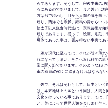
らであります。そうして、宗教本来の理
るにあるのでありまして、真と善とは精
方は形で現わし、目から人間の魂を向上
ギリシャ
ロー
マ
通り、西洋でも
希臘
、
羅
馬
の昔から中世
徳太子以来鎌倉時代迄は、宗教芸術が如
通りであります。従って、絵画、彫刻、
ぼたい
いな
母体
であった事は、
否
み得ない事実であ
うす
処が現代に至っては、それが段々
薄
れ
えいき
れになってしまい、そこへ近代科学の
影
常に聞く処であります。そのようなわけ
りょうりん
車の
両輪
の如くに進まなければならない
く
処で、それはそれとして、日本という
は、本来地球上の国という国は、人間と
ぶんか
文化
を持っている事であります。では、
と、美によって世界人類を楽しませ乍ら
ひい