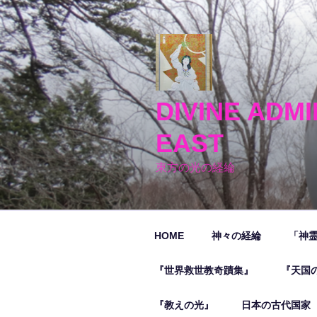
コ
ン
テ
ン
ツ
へ
DIVINE ADMI
ス
キ
EAST
ッ
プ
東方の光の経綸
HOME
神々の経綸
「神
『世界救世教奇蹟集』
『天国
『教えの光』
日本の古代国家