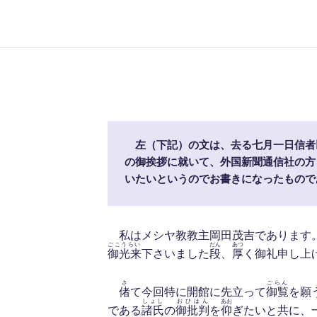
　左（下記）の文は、去る七月一日信者
の御挨拶に就いて、外国新聞通信社の方
いたいというのでお書きになったもので
私はメシヤ教教主岡田茂吉であります
ごこうらい
だん
あつ
御光来
下さいました
段
、
厚
く御礼申し上
さ
ごらん
偖
て今回特に開館に先立って
御覧
を願
しょし
おひはん
あお
である
諸氏
の
御批判
を
仰
ぎたいと共に、