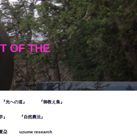
HT OF THE
『光への道』
『御教え集』
学』
『自然農法』
夏朶
uzume research