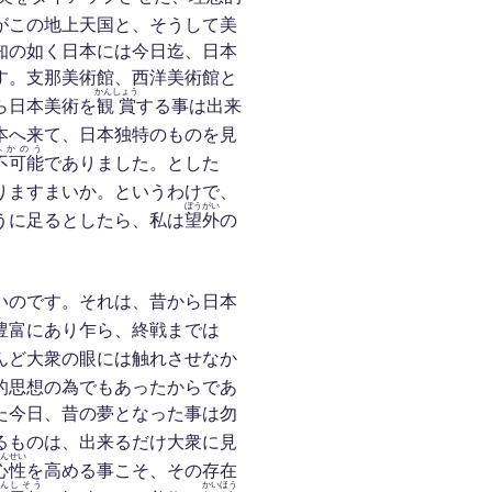
がこの地上天国と、そうして美
知の如く日本には今日迄、日本
す。支那美術館、西洋美術館と
かんしょう
ら日本美術を
観賞
する事は出来
本へ来て、日本独特のものを見
ふかのう
不可能
でありました。とした
りますまいか。というわけで、
ぼうがい
うに足るとしたら、私は
望外
の
いのです。それは、昔から日本
豊富にあり乍ら、終戦までは
んど大衆の眼には触れさせなか
的思想の為でもあったからであ
た今日、昔の夢となった事は勿
るものは、出来るだけ大衆に見
んせい
心性
を高める事こそ、その存在
ん
しそう
かいほう