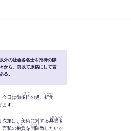
以外の社会各名士を招待の際
々から、前以て原稿にして貰
ある。
ごたぼう
せっかく
。今日は
御多忙
の処、
折角
げます。
ぐがんしゃ
う次第は、美術に対する
具眼者
ほうふ
かいちん
一言私の
抱負
を
開陳
致したいか