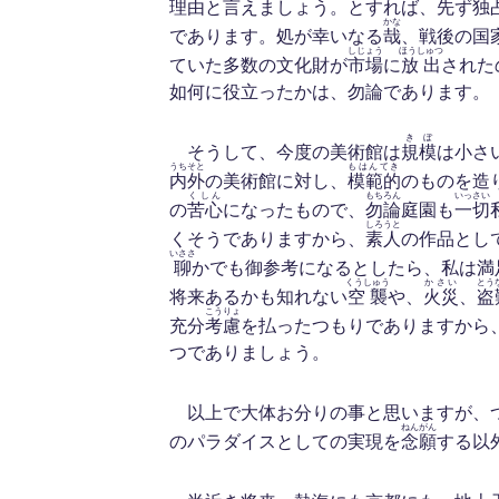
理由と言えましょう。とすれば、先ず
独
かな
であります。処が幸いなる
哉
、戦後の国
しじょう
ほうしゅつ
ていた多数の文化財が
市場
に
放出
された
如何に役立ったかは、勿論であります。
きぼ
そうして、今度の美術館は
規模
は小さ
うちそと
もはんてき
内外
の美術館に対し、
模範的
のものを造
くしん
もちろん
いっさい
の
苦心
になったもので、
勿論
庭園も
一切
しろうと
くそうでありますから、
素人
の作品とし
いささ
聊
かでも御参考になるとしたら、私は満
くうしゅう
かさい
とう
将来あるかも知れない
空襲
や、
火災
、
盗
こうりょ
充分
考慮
を払ったつもりでありますから
つでありましょう。
以上で大体お分りの事と思いますが、
ねんがん
のパラダイスとしての実現を
念願
する以