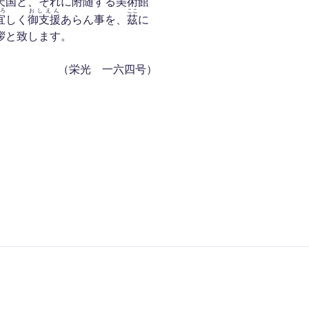
天国と、それに
附随
する美術館
ろ
おしえん
ここ
宜
しく
御支援
あらん事を、
茲
に
拶と致します。
（栄光 一六四号）