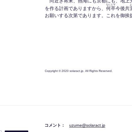
尚近き将来、熱海にも京都にも、地上
なにとぞ
よ
を作る計画でありますから、
何卒
今後共
お願いする次第であります。これを御挨
Copyright © 2020 solaract.jp. All Rights Reserved.
コメント：
uzume@solaract.jp