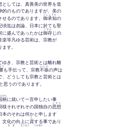
想としては、真善美の世界を造
神的のものでありますが、美の
ごしょうち
させるのであります。
御承知
の
紀頃迄は勿論、日本に於ても聖
ごぞん
何に盛んであったかは
御存
じの
音楽等凡ゆる芸術は、宗教が
ります。
てゆき、宗教と芸術とは離れ離
ょう
ふしん
響
も手伝って、宗教
不振
の声は
で、どうしても宗教と芸術とは
と思うのであります。
にがら
国柄
に就いて一言申したい事
しそう
同様それぞれその国独自の
思想
日本のそれは何かと申します
し
、文化の向上に
資
する事であり
かき
そうもく
しゅるい