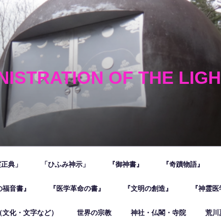
NISTRATION OF THE LIG
霊正典」
「ひふみ神示」
『御神書』
『奇蹟物語』
の福音書』
『医学革命の書』
『文明の創造』
『神霊医
（文化・文字など）
世界の宗教
神社・仏閣・寺院
荒川