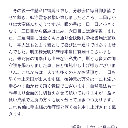
その後一生懸命に御縋り致し、分教会に毎日御参詣さ
せて戴き、御浄霊をお願い致しましたところ、二日ばか
りは大変痛んだそうですが、眼の星は一日一日と小さく
なり、三日目から痛みは止み、六日目には通学致しまし
た。二週間目には全くもと通り全快致し学校当局は驚歎
し、本人はもとより親として喜びは一通りではありませ
んでした。明主様光明如来様本当に有難うございまし
た。未だ何の御奉仕も出来ない私共に、斯くも多大の御
守護を賜わりました事、何と御礼申し上げ様もございま
せん。これからは一人でも多くの人がお蔭頂き、一日も
早く地上天国が出来ます様、御神意の万分の一にも添い
奉るべく働かせて頂く覚悟でございます。自然農法も一
昨年より全面的に切替えさせて頂いておりますが、益々
良い成績で近所の方々も段々分って頂きつつあります。
ひとえ
これも
偏
に明主様の御守護と厚く御礼申し上げさせて戴
きます。
（昭和二十六年七月一日）