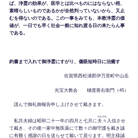
ば、浄霊の効果が、医学とは比べものにはならない程、
素晴らしいものであるかが全然判っていないから、又止
むを得ないのである。この一事をみても、本教浄霊の価
値が、一日でも早く社会一般に知れ渡る日の来たらん事
である。
約書まで入れて御浄霊にすがり、傷眼短時日に治癒す
佐賀県西松浦郡伊万里町中山岳
光宝大教会 樋渡善右衛門（45）
謹んで御礼御報告申し上げさせて戴きます。
それぞれ
私共夫婦は昭和二十一年の四月と七月に
夫々
入信させ
て戴き、その後一家中無医薬にて数々の御守護を戴き誠
に有難く感謝の日を送らせて戴いて居ります。明主様誠