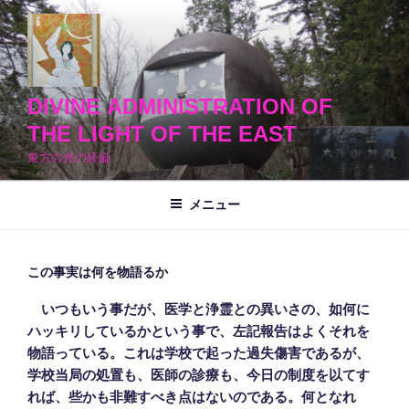
コ
ン
テ
ン
ツ
DIVINE ADMINISTRATION OF
へ
THE LIGHT OF THE EAST
ス
東方の光の経綸
キ
ッ
メニュー
プ
この事実は何を物語るか
いつもいう事だが、医学と浄霊との異いさの、如何に
ハッキリしているかという事で、左記報告はよくそれを
物語っている。これは学校で起った過失傷害であるが、
学校当局の処置も、医師の診療も、今日の制度を以てす
れば、些かも非難すべき点はないのである。何となれ