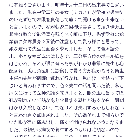
に有難うございます。昨年十月十二日の出来事でござい
ました。現在中学二年の長女（ミカノ）が学校で男生徒
のいたずらで左眼を負傷して痛くて開ける事が出来ない
と言いますので、私が朝夕二回御浄霊さして頂き伊万里
相生分教会で御浄霊を戴くべく町に下り、先ず学校の始
業前に欠席届旁々又後の注意もして貰う様にと思って、
娘を連れて先生に面会を求めました。そして色々話の
末、小さな輪ゴムのはじきで、三分平方位のボール紙を
はじかれ、それが眼に当った事がわかり非常に先生も心
配され、兎に角医師に診察して貰う方が良かろうと衛生
主任の先生が病院に連れて行かれ、私には一寸待って下
さいと言われますので、色々先生の話を聞いた後、私も
病院に行って医師の話を聞きますと、眼の玉に当って瞳
孔が割れていて熱があり化膿する恐れがあるから一週間
ばかり入院しなさい、でなければ失明するかもしれない
と言われ直ぐ点眼されました。その為それまで和らいで
いた眼が急に痛み出し、痛くて開けられない位になりま
した。最初から病院で養生するつもりは毛頭ないので
「家で養生させますから、このまま帰して下さい」と医