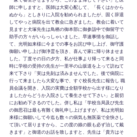
師に申しますと、医師は大変心配して、「長くはかから
ぬから」としきりに入院を勧められましたが、固く辞退
してやっと病院を出て教会に急ぎました。教会に着いて
見ますと犬塚先生は鳥栖の御本部に御参詣中で御留守で
助手の方々がいらっしゃいました。早速事情を御話し
て、光明如来様に今までの事をお詫び申し上げ、御守護
御願い申し上げ御浄霊を頂き、喜んで家に帰り休ませま
した。丁度その日の夕方、私が仕事より帰って来ると同
時に学校の受持の先生が一里半の山坂道を上って訪ねて
来て下さり「実は先刻は済みませんでした。後で病院に
行って来ましたら大変な事で、すぐ校長先生に報告し 職
員会議を開き、入院の実費は全額学校から出す様になり
ましたからどうか入院さして養生させて下さい」と親切
にお勧め下さるのでした。併し私は「学校当局及び先生
の御思召は最も有難く御礼申し上げますが、私は光明如
来様に御願いして今迄も数々の病気も無医薬で全快さし
て頂いて居りますから、この度の娘の眼も必ず治して戴
きます」と御道のお話を致しますと、先生は「貴方はそ