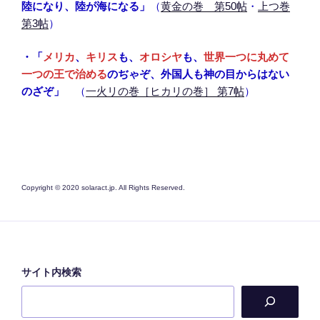
陸になり、陸が海になる」
（
黄金の巻 第50帖
・
上つ巻
第3帖
）
・「
メリカ
、
キリス
も、
オロシヤ
も、
世界一つに丸めて
一つの王で治める
のぢゃぞ、外国人も神の目からはない
のざぞ」
（
一火リの巻［ヒカリの巻］ 第7帖
）
Copyright © 2020 solaract.jp. All Rights Reserved.
サイト内検索