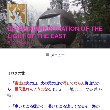
コ
ン
テ
ン
ツ
DIVINE ADMINISTRATION OF THE
へ
LIGHT OF THE EAST
ス
東方の光の経綸
キ
ッ
メニュー
プ
ミロクの世
・「
富士は
火の山、火の元の山で
汚してならん
御山だか
ら、
臣民登れんようになる
ぞ。」
（
地 九二］つ巻 第36
帖
）
・「寒いところ暖かく、暑いところ涼しくなるぞ 海が