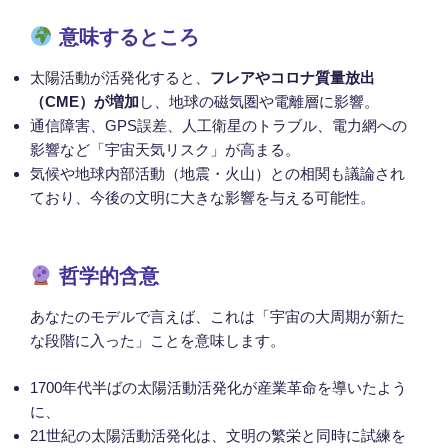
意味するところ
太陽活動が活発化すると、
フレアやコロナ質量放出
（CME）が増加
し、地球の磁気圏や電離層に影響。
通信障害、GPS誤差、人工衛星のトラブル、電力網への
影響など「宇宙天気リスク」が高まる。
気候や地球内部活動（地震・火山）との相関も議論され
ており、今後の文明に大きな影響を与える可能性。
哲学的含意
あなたのモデルで言えば、これは「宇宙の大周期が新た
な段階に入った」ことを意味します。
1700年代半ばの太陽活動活発化が産業革命を導いたよう
に、
21世紀の太陽活動活発化は、文明の繁栄と同時に試練を