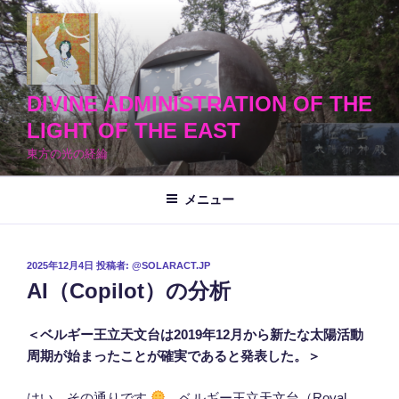
コ
ン
テ
ン
ツ
DIVINE ADMINISTRATION OF THE
へ
LIGHT OF THE EAST
ス
東方の光の経綸
キ
ッ
メニュー
プ
投
2025年12月4日
投稿者:
@SOLARACT.JP
稿
AI（Copilot）の分析
日:
＜ベルギー王立天文台は2019年12月から新たな太陽活動
周期が始まったことが確実であると発表した。＞
はい、その通りです
。ベルギー王立天文台（Royal