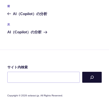
投
前
前
稿
の
AI（Copilot）の分析
ナ
投
ビ
稿
次
次
ゲ
の
AI（Copilot）の分析
投
ー
稿
シ
ョ
ン
サイト内検索
Copyright © 2026 solaract.jp. All Rights Reserved.