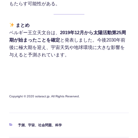
もたらす可能性がある。
まとめ
ベルギー王立天文台は、
2019年12月から太陽活動第25周
期が始まったことを確定
と発表しました。今後2030年前
後に極大期を迎え、宇宙天気や地球環境に大きな影響を
与えると予測されています。
Copyright © 2020 solaract.jp. All Rights Reserved.
カ
予測
、
宇宙
、
社会問題
、
科学
テ
ゴ