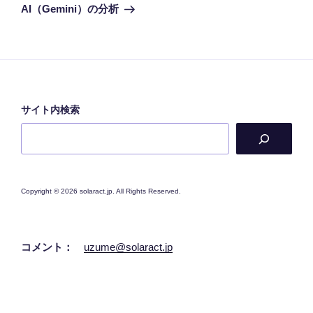
ゲ
の
AI（Gemini）の分析
投
ー
稿
シ
ョ
ン
サイト内検索
Copyright © 2026 solaract.jp. All Rights Reserved.
コメント：
uzume@solaract.jp