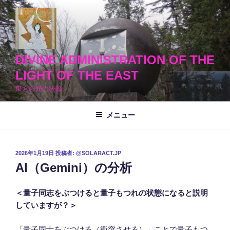
コ
ン
テ
ン
ツ
DIVINE ADMINISTRATION OF THE
へ
LIGHT OF THE EAST
ス
東方の光の経綸
キ
ッ
メニュー
プ
投
2026年1月19日
投稿者:
@SOLARACT.JP
稿
AI（Gemini）の分析
日:
＜量子同志をぶつけると量子もつれの状態になると説明
していますが？＞
「量子同士をぶつける（衝突させる）」ことで量子もつ