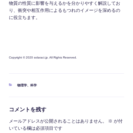
物質の性質に影響を与えるかを分かりやすく解説してお
り、衝突や相互作用によるもつれのイメージを深めるの
に役立ちます。
Copyright © 2020 solaract.jp. All Rights Reserved.
カ
物理学
、
科学
テ
ゴ
リ
ー
コメントを残す
メールアドレスが公開されることはありません。
※
が付
いている欄は必須項目です