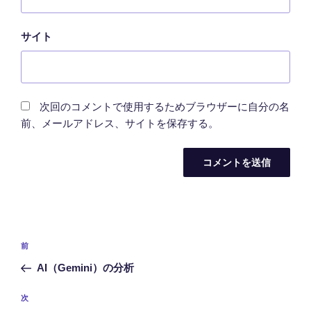
サイト
次回のコメントで使用するためブラウザーに自分の名
前、メールアドレス、サイトを保存する。
投
前
前
稿
の
AI（Gemini）の分析
ナ
投
ビ
稿
次
次