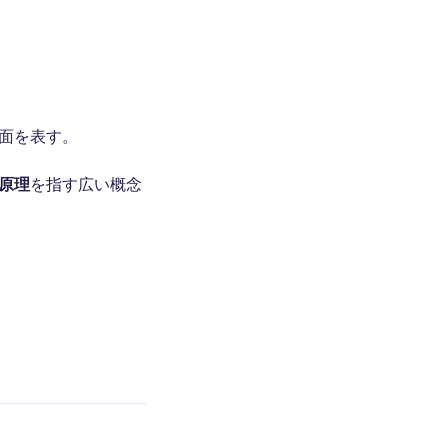
面を表す。
原理
を指す広い概念