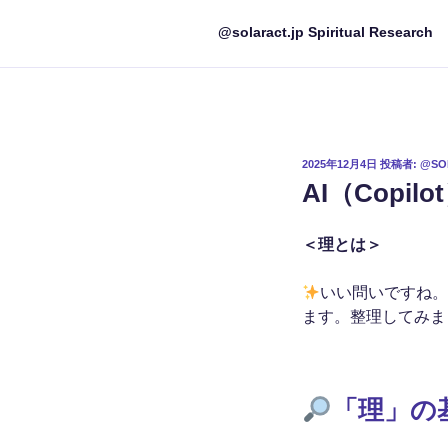
@solaract.jp Spiritual Research
投
2025年12月4日
投稿者:
@SO
稿
AI（Copil
日:
＜理とは＞
いい問いですね
ます。整理してみま
「理」の