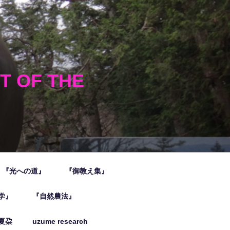
HT OF THE
『光への道』
『御教え集』
学』
『自然農法』
夏朶
uzume research