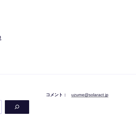
説
コメント：
uzume@solaract.jp