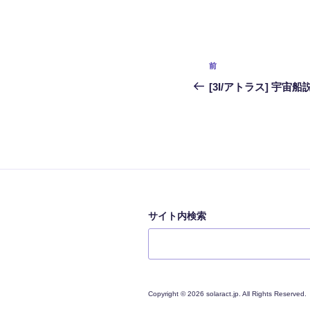
投
前
前
稿
の
[3I/アトラス] 宇宙船
投
ナ
稿
ビ
ゲ
ー
シ
サイト内検索
ョ
ン
Copyright © 2026 solaract.jp. All Rights Reserved.