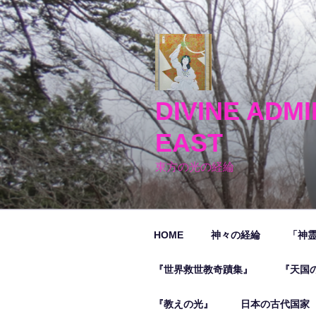
コ
ン
テ
ン
ツ
へ
DIVINE ADMI
ス
キ
EAST
ッ
プ
東方の光の経綸
HOME
神々の経綸
「神
『世界救世教奇蹟集』
『天国
『教えの光』
日本の古代国家