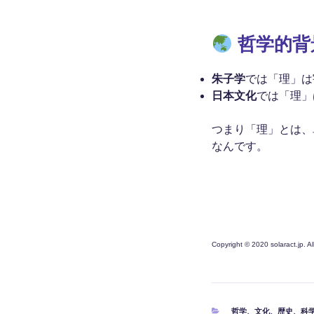
哲学的背
朱子学
では「理」は
日本文化
では「理」
つまり「理」とは、
なんです。
Copyright © 2020 solaract.jp. A
カ
哲学
、
文化
、
歴史
、
科