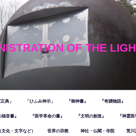
NISTRATION OF THE LIG
霊正典」
「ひふみ神示」
『御神書』
『奇蹟物語』
の福音書』
『医学革命の書』
『文明の創造』
『神霊医
（文化・文字など）
世界の宗教
神社・仏閣・寺院
荒川