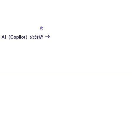
次
次
の
AI（Copilot）の分析
投
稿