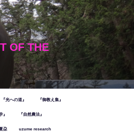
HT OF THE
『光への道』
『御教え集』
学』
『自然農法』
夏朶
uzume research