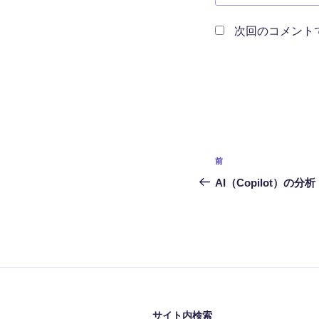
次回のコメント
投
前
前
稿
の
AI（Copilot）の分析
投
ナ
稿
ビ
ゲ
ー
シ
サイト内検索