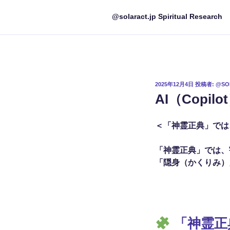
@solaract.jp Spiritual Research
投
2025年12月4日
投稿者:
@SO
稿
AI（Copil
日:
＜「神霊正典」では
「神霊正典」では、
「隠身（かくりみ）
「神霊正