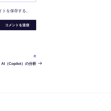
イトを保存する。
次
次
の
AI（Copilot）の分析
投
稿