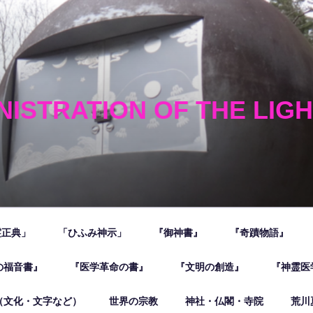
NISTRATION OF THE LIG
霊正典」
「ひふみ神示」
『御神書』
『奇蹟物語』
の福音書』
『医学革命の書』
『文明の創造』
『神霊医
（文化・文字など）
世界の宗教
神社・仏閣・寺院
荒川