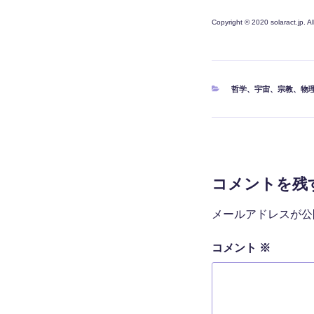
Copyright © 2020 solaract.jp. A
カ
哲学
、
宇宙
、
宗教
、
物
テ
ゴ
リ
ー
コメントを残
メールアドレスが公
コメント
※