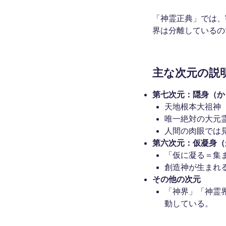
「神霊正典」では、
界は分離しているの
主な次元の説
第七次元：隠身（か
天地根本大祖神
唯一絶対の大元
人間の肉眼では
第六次元：仮凝身（
「仮に凝る＝集
創造神が生まれ
その他の次元
「神界」「神霊
動している。