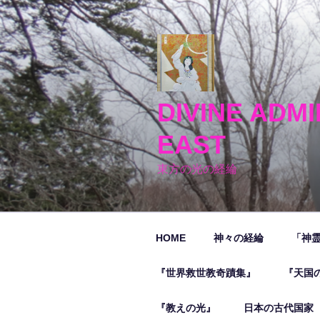
コ
ン
テ
ン
ツ
へ
DIVINE ADMI
ス
キ
EAST
ッ
プ
東方の光の経綸
HOME
神々の経綸
「神
『世界救世教奇蹟集』
『天国
『教えの光』
日本の古代国家