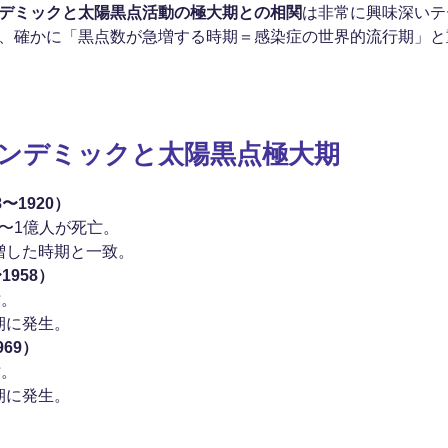
デミックと太陽黒点活動の極大期との相関
は非常に興味深い
、確かに「黒点数が急増する時期＝感染症の世界的流行期」と
ンデミックと太陽黒点極大期
〜1920）
万〜1億人が死亡。
増した時期と一致。
1958）
亡。
期に発生。
969）
亡。
期に発生。