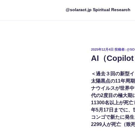
@solaract.jp Spiritual Research
投
2025年12月4日
投稿者:
@SO
稿
AI（Copil
日:
＜過去３回の新型イ
太陽黒点の11年周
ナウイルスが世界中で
代の2度目の極大期
11300名以上が
年5月17日までに、
コンゴで新たに発生し
2299人が死亡（致死