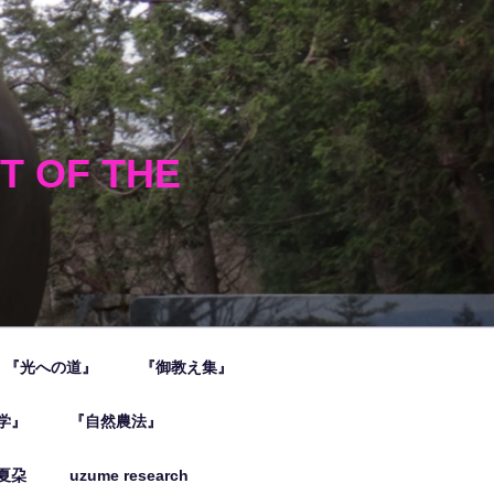
HT OF THE
『光への道』
『御教え集』
学』
『自然農法』
夏朶
uzume research