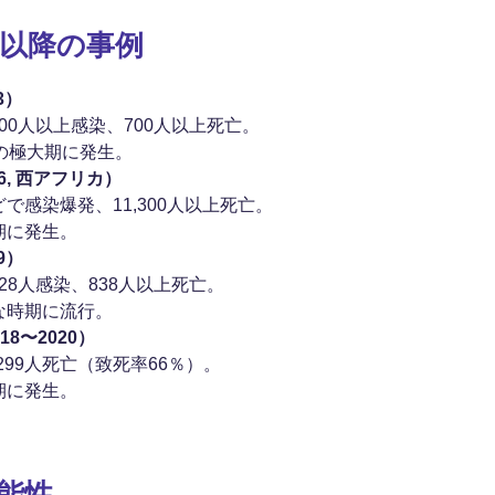
代以降の事例
3）
000人以上感染、700人以上死亡。
の極大期に発生。
16, 西アフリカ）
で感染爆発、11,300人以上死亡。
期に発生。
9）
428人感染、838人以上死亡。
な時期に流行。
8〜2020）
2,299人死亡（致死率66％）。
期に発生。
能性