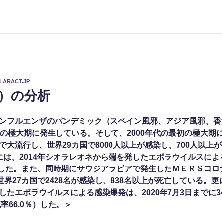
LARACT.JP
ot）の分析
ンフルエンザのパンデミック（スペイン風邪、アジア風邪、香
期の極大期に発生している。そして、2000年代の最初の極大期
大流行し、世界29カ国で8000人以上が感染し、700人以上が
には、2014年シオラレオネから端を発したエボラウイルスに
死亡した。また、同時期にサウジアラビアで発生したＭＥＲＳコロナ
世界27カ国で2428名が感染し、838名以上が死亡している。更に
たエボラウイルスによる感染爆発は、2020年7月3日までに3
率66.0％）した。＞