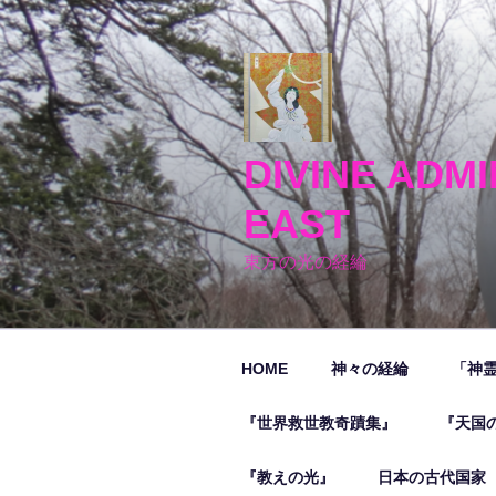
コ
ン
テ
ン
ツ
へ
DIVINE ADMI
ス
キ
EAST
ッ
プ
東方の光の経綸
HOME
神々の経綸
「神
『世界救世教奇蹟集』
『天国
『教えの光』
日本の古代国家