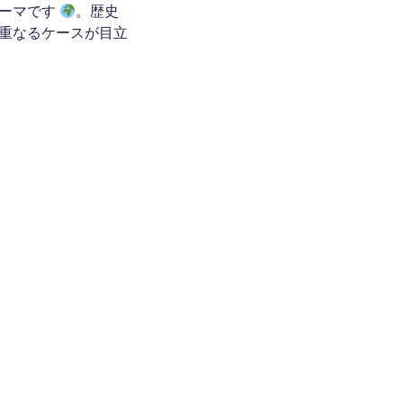
テーマです
。歴史
重なるケースが目立