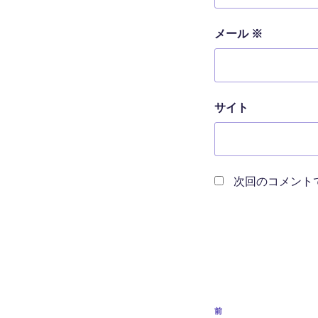
メール
※
サイト
次回のコメント
投
前
前