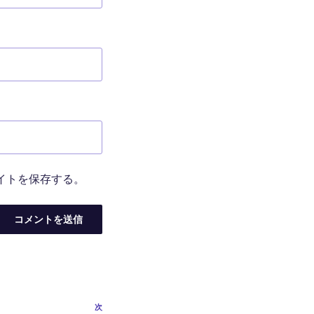
イトを保存する。
次
次