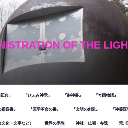
NISTRATION OF THE LIG
霊正典」
「ひふみ神示」
『御神書』
『奇蹟物語』
の福音書』
『医学革命の書』
『文明の創造』
『神霊医
（文化・文字など）
世界の宗教
神社・仏閣・寺院
荒川