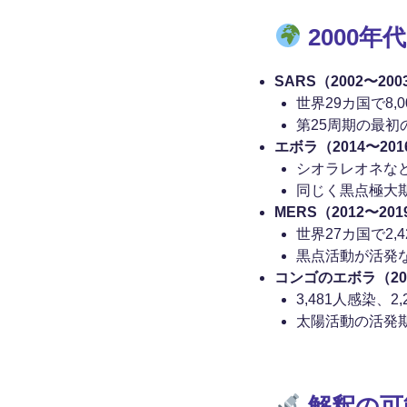
2000年
SARS（2002〜200
世界29カ国で8,
第25周期の最初
エボラ（2014〜20
シオラレオネなど
同じく黒点極大
MERS（2012〜201
世界27カ国で2,
黒点活動が活発
コンゴのエボラ（201
3,481人感染、
太陽活動の活発
解釈の可