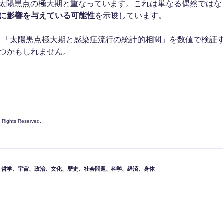
て太陽黒点の極大期と重なっています。これは単なる偶然ではな
に影響を与えている可能性
を示唆しています。
、「太陽黒点極大期と感染症流行の統計的相関」を数値で検証
つかもしれません。
ll Rights Reserved.
、
哲学
、
宇宙
、
政治
、
文化
、
歴史
、
社会問題
、
科学
、
経済
、
身体