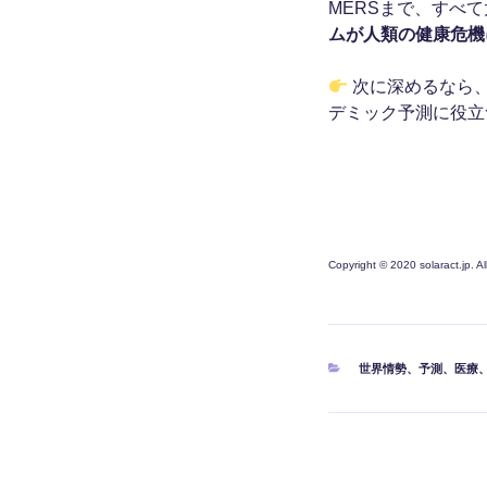
MERSまで、すべ
ムが人類の健康危機
次に深めるなら
デミック予測に役立
Copyright © 2020 solaract.jp. A
カ
世界情勢
、
予測
、
医療
テ
ゴ
リ
ー