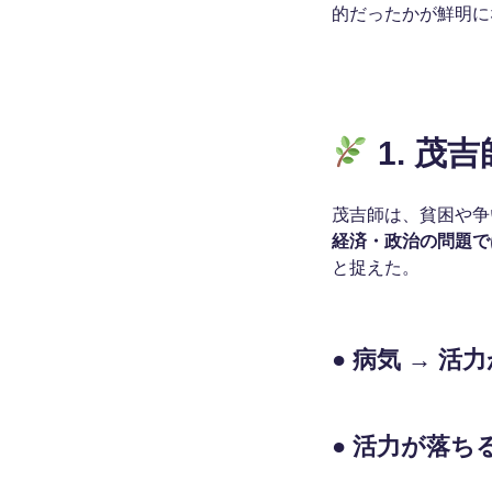
的だったかが鮮明に
1. 茂
茂吉師は、貧困や争
経済・政治の問題で
と捉えた。
● 病気 → 活
● 活力が落ち