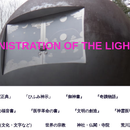
NISTRATION OF THE LIG
霊正典」
「ひふみ神示」
『御神書』
『奇蹟物語』
の福音書』
『医学革命の書』
『文明の創造』
『神霊医
（文化・文字など）
世界の宗教
神社・仏閣・寺院
荒川