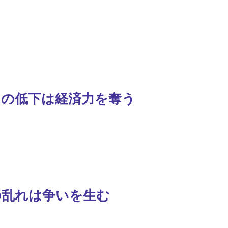
力の低下は経済力を奪う
の乱れは争いを生む