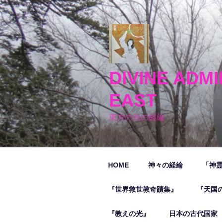
コ
ン
テ
ン
ツ
へ
DIVINE ADMI
ス
キ
EAST
ッ
プ
東方の光の経綸
HOME
神々の経綸
「神
『世界救世教奇蹟集』
『天国
『教えの光』
日本の古代国家