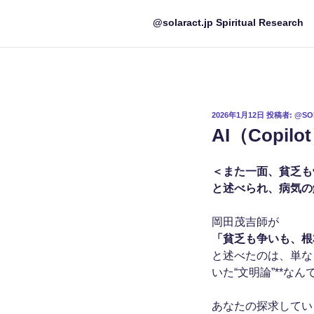
@solaract.jp Spiritual Research
投
2026年1月12日
投稿者:
@SO
稿
AI（Copil
日:
＜また一面、貧乏も
と述べられ、病気の
岡田茂吉師が
「貧乏も争いも、根
と述べたのは、単な
いた“文明論”**な
あなたの探求してい