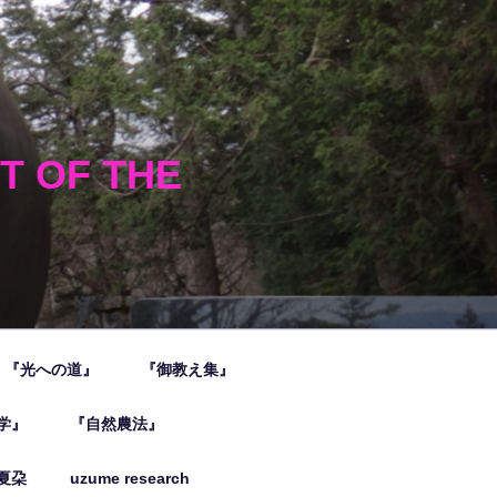
HT OF THE
『光への道』
『御教え集』
学』
『自然農法』
夏朶
uzume research