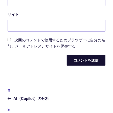
サイト
次回のコメントで使用するためブラウザーに自分の名
前、メールアドレス、サイトを保存する。
投
前
前
稿
の
AI（Copilot）の分析
ナ
投
ビ
稿
次
次