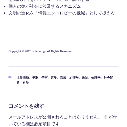
個人の徳が社会に波及するメカニズム
文明の進化を「情報エントロピーの低減」として捉える
Copyright © 2020 solaract.jp. All Rights Reserved.
カ
世界情勢
、
予測
、
予言
、
哲学
、
宗教
、
心理学
、
政治
、
物理学
、
社会問
テ
題
、
科学
ゴ
リ
ー
コメントを残す
メールアドレスが公開されることはありません。
※
が付
いている欄は必須項目です