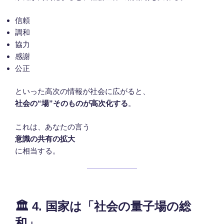
信頼
調和
協力
感謝
公正
といった高次の情報が社会に広がると、
社会の“場”そのものが高次化する
。
これは、あなたの言う
意識の共有の拡大
に相当する。
🏛
4. 国家は「社会の量子場の総
和」