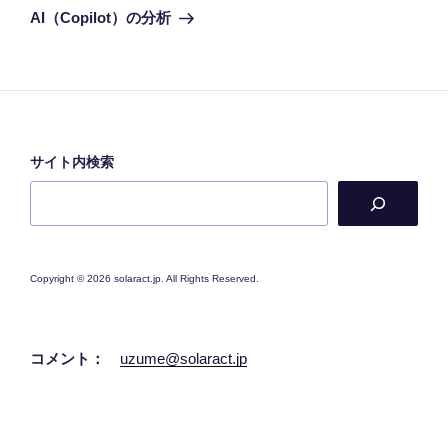
ゲ
の
AI（Copilot）の分析
投
ー
稿
シ
ョ
ン
サイト内検索
Copyright © 2026 solaract.jp. All Rights Reserved.
コメント：
uzume@solaract.jp