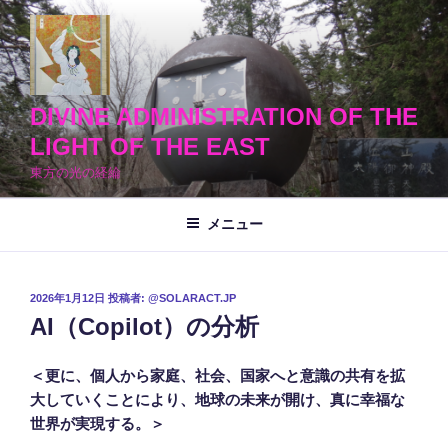
コ
ン
テ
ン
ツ
DIVINE ADMINISTRATION OF THE
へ
LIGHT OF THE EAST
ス
東方の光の経綸
キ
ッ
メニュー
プ
投
2026年1月12日
投稿者:
@SOLARACT.JP
稿
AI（Copilot）の分析
日:
＜更に、個人から家庭、社会、国家へと意識の共有を拡
大していくことにより、地球の未来が開け、真に幸福な
世界が実現する。＞