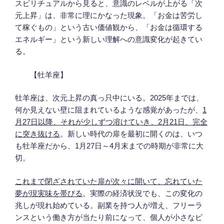
スピリチュアルから見ると、意識のレベルが上がる「次
元上昇」は、非常に理にかなった現象。「お金は苦労し
て稼ぐもの」という古い価値観から、「お金は循環する
エネルギー」という新しい理解への意識変化が起きてい
る。
【牡羊座】
牡羊座は、次元上昇の真っ只中にいる。2025年までは、
何か見えない壁に阻まれているような感覚があったが、
1
月27日以降、それが少しずつ溶けていき、2月21日、完全
に突き抜ける
。新しい時代の扉を最初に開くのは、いつ
も牡羊座だから、1月27日～4月末までの時期が非常に大
切。
これまで閉ざされていた扉が次々に開いて、忘れていた
夢が現実味を帯びる
。実際の経済状況でも、この変化の
兆しが現れ始めている。副業を持つ人が増え、フリーラ
ンスという働き方が当たり前になって、個人が小さなビ