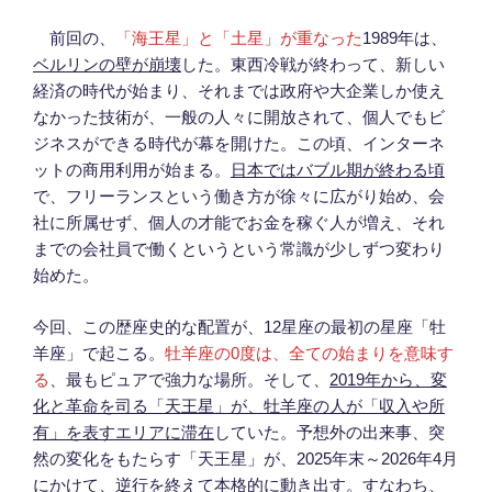
前回の、
「海王星」と「土星」が重なった
1989年は、
ベルリンの壁が崩壊
した。東西冷戦が終わって、新しい
経済の時代が始まり、それまでは政府や大企業しか使え
なかった技術が、一般の人々に開放されて、個人でもビ
ジネスができる時代が幕を開けた。この頃、インターネ
ットの商用利用が始まる。
日本ではバブル期が終わる頃
で、フリーランスという働き方が徐々に広がり始め、会
社に所属せず、個人の才能でお金を稼ぐ人が増え、それ
までの会社員で働くというという常識が少しずつ変わり
始めた。
今回、この歴座史的な配置が、12星座の最初の星座「牡
羊座」で起こる。
牡羊座の0度は、全ての始まりを意味す
る
、最もピュアで強力な場所。そして、
2019年から、変
化と革命を司る「天王星」が、牡羊座の人が「収入や所
有」を表すエリアに滞在
していた。予想外の出来事、突
然の変化をもたらす「天王星」が、2025年末～2026年4月
にかけて、逆行を終えて本格的に動き出す。すなわち、