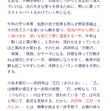
もある。手綱を締めて、目標をしっかりと見定めて進ん
でいけば、次の大きな実りを得るために、勢いに乗って
ラストスパートをかけていく年になる。
午年の守り本尊、知恵の光で世界を照らす勢至菩薩は、
その光で人々を迷いから解き放つ。
混沌の中から勢いよ
く抜け出す、迷いを捨てて夢に邁進する一年
。午年は
「動くほど運が動く」と言われ、流れが止まっていた人
ほど風向きが変わる。そのため、2026年は「行動力」
「発展」「情熱」がテーマになる。目標を持って行動す
れば成功しやすい一方、感情的になりやすく、衝突や誤
解も起こりやすいため、冷静さとバランス感覚を大切に
する。
小名木善行――2025年は「乙巳（きのとみ）」。「乙」
は物事が成立する一歩前の状態。「巳」が蛇なら「己
（つちのと）」のはずだが、使われている「巳」は勾玉
と同じで、胎児を意味する。だから、
2025年「乙巳（き
のとみ）」
とは、物事が始まる一歩手前で、お腹の赤ち