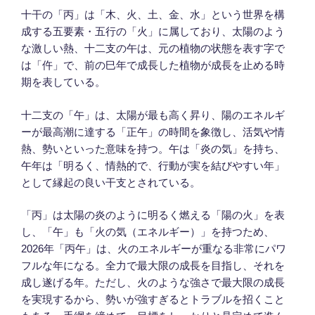
十干の「丙」は「木、火、土、金、水」という世界を構
成する五要素・五行の「火」に属しており、太陽のよう
な激しい熱、十二支の午は、元の植物の状態を表す字で
は「仵」で、前の巳年で成長した植物が成長を止める時
期を表している。
十二支の「午」は、太陽が最も高く昇り、陽のエネルギ
ーが最高潮に達する「正午」の時間を象徴し、活気や情
熱、勢いといった意味を持つ。午は「炎の気」を持ち、
午年は「明るく、情熱的で、行動が実を結びやすい年」
として縁起の良い干支とされている。
「丙」は太陽の炎のように明るく燃える「陽の火」を表
し、「午」も「火の気（エネルギー）」を持つため、
2026年「丙午」は、火のエネルギーが重なる非常にパワ
フルな年になる。全力で最大限の成長を目指し、それを
成し遂げる年。ただし、火のような強さで最大限の成長
を実現するから、勢いが強すぎるとトラブルを招くこと