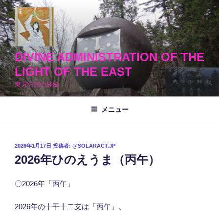
コ
ン
テ
ン
ツ
DIVINE ADMINISTRATION OF THE
へ
LIGHT OF THE EAST
ス
東方の光の経綸
キ
ッ
メニュー
プ
投
2026年1月17日
投稿者:
@SOLARACT.JP
稿
2026年ひのえうま（丙午）
日:
〇2026年「丙午」
2026年の十干十二支は「丙午」。