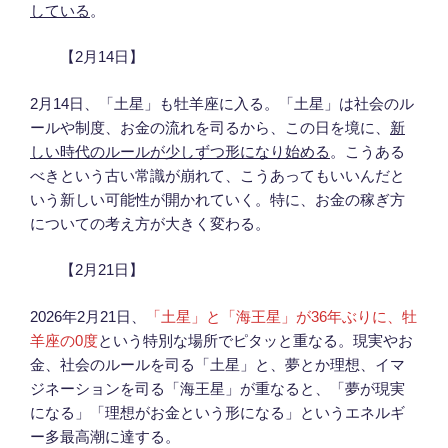
している
。
【2月14日】
2月14日、「土星」も牡羊座に入る。「土星」は社会のル
ールや制度、お金の流れを司るから、この日を境に、
新
しい時代のルールが少しずつ形になり始める
。こうある
べきという古い常識が崩れて、こうあってもいいんだと
いう新しい可能性が開かれていく。特に、お金の稼ぎ方
についての考え方が大きく変わる。
【2月21日】
2026年2月21日、
「土星」と「海王星」が36年ぶりに、牡
羊座の0度
という特別な場所でピタッと重なる。現実やお
金、社会のルールを司る「土星」と、夢とか理想、イマ
ジネーションを司る「海王星」が重なると、「夢が現実
になる」「理想がお金という形になる」というエネルギ
ー多最高潮に達する。