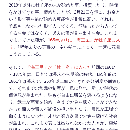
2019年以降に牡羊座の人が始めた事、投資したり、時間
をかけてきた事、諦めたことが、2月21日を境に、お金と
いう形で実を結び始める可能性が非常に高い。それも、
予想もしなかった形で入ってくる。頑張ったから入って
くるお金ではなくて、過去の種が目を出すお金。これま
でまいてきた種が、
165年ぶりに「海王星」が牡羊座に入
り
、165年ぶりの宇宙のエネルギーによって、一斉に花開
こうとしている。
そして、
「海王星」が「牡羊座」に入った
前回の
1861年
～1875年は、日本では幕末から明治の時代
。
165年前の
1861年は幕末
で、
250年以上続いてきた身分制度が崩壊
し
て、
それまでの常識や制度が一気に崩れ、新しい時代の
価値観が生まれた
。誰もが自由に職業を選べるようにな
り、武士が商売を始め、今までお金を稼ぐことができな
かった商人や職人が経済の担い手となり、農民が工場で
働くようになった。才能と努力次第でお金を稼げる社会
が生まれ、これまで表には出られなかった人々が、突然
経済の中心に踊り出た。明治維新後、農民出身だった渋