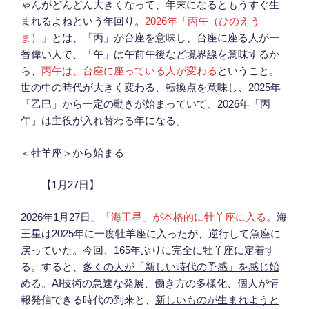
ゃんがどんどん大きくなって、年末になるともうすぐ生
まれるよねという年回り。
2026年「丙午（ひのえう
ま）」
とは、「丙」が台座を意味し、台座に座る人が一
番偉い人で、「午」は午前午後など境界線を意味するか
ら、
丙午は、台座に座っている人が変わる
ということ。
世の中の時代が大きく変わる、転換点を意味し、2025年
「乙巳」から一定の動きが始まっていて、2026年「丙
午」は主役が入れ替わる年になる。
＜牡羊座＞から始まる
【1月27日】
2026年1月27日、
「海王星」が本格的に牡羊座に入る
。海
王星は2025年に一度牡羊座に入ったが、逆行して魚座に
戻っていた。今回、165年ぶりに完全に牡羊座に定着す
る。すると、
多くの人が「新しい時代の予感」を感じ始
める
。AI技術の急速な発展、働き方の多様化、個人が情
報発信できる時代の到来と、
新しいものが生まれようと