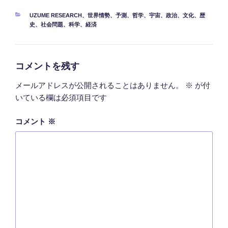
カ
UZUME RESEARCH
、
世界情勢
、
予測
、
哲学
、
宇宙
、
政治
、
文化
、
歴
テ
史
、
社会問題
、
科学
、
経済
ゴ
リ
ー
コメントを残す
メールアドレスが公開されることはありません。
※
が付
いている欄は必須項目です
コメント
※