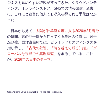
ジネスを始めやすい環境が整ってきた。クラウドハンテ
ィング、オンラインストア、SNSでの情報発信。過去
に、これほど豊富に個人でも収入を得られる手段はなか
った。
日本から見て、
太陽が牡羊座０度に入る2026年3月春分
の瞬間、東の地平線から昇ってくる星座の位置は、射手
座14度。西洋占星術では、ピラミッドとスフィンクスを
指し示し、
「古代の叡智」「時を越えて残る知識」「グ
ローバルな視野での真理探究」
を象徴している。これ
が、
2026年の日本のテーマ
。
Copyright © 2020 solaract.jp. All Rights Reserved.