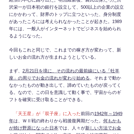
沢栄一が日本初の銀行を設立して、500以上の企業の設立
にかかわって、財界のトップに立つといった、身分制度
があったころには考えられなかったことが起きた。1989
年には、一般人がインターネットでビジネスを始められ
るようになった。
今回もこれと同じで、これまでの稼ぎ方が変わって、新
しいお金の流れ方が生まれようとしている。
まず、
2月21日を境に、その流れの最前線にいる「牡羊
座」の周りでお金の流れが変わり始める
。それまで動か
なかったものが動き出して、諦めていたものが戻ってく
る。なので、この日を意識して動く事で、宇宙からのギ
フトを確実に受け取ることができる。
「天王星」が「双子座」に入った
前回の
1942年～1949
年
は、ＷⅡ戦の終わりから戦後復興期だった。
何もかも
が焼け野原になった日本
では、人々が
新しい方法でお金