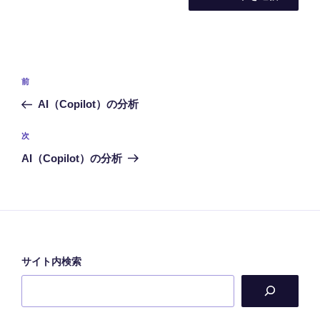
投
前
前
稿
の
AI（Copilot）の分析
ナ
投
ビ
稿
次
次
ゲ
の
AI（Copilot）の分析
投
ー
稿
シ
ョ
ン
サイト内検索