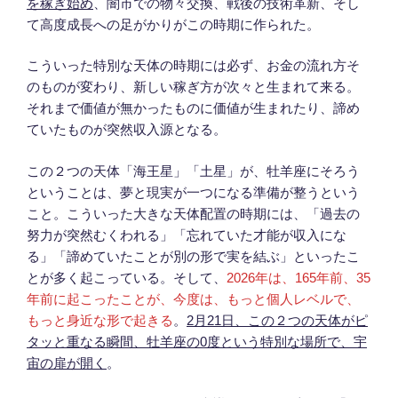
を稼ぎ始め
、闇市での物々交換、戦後の技術革新、そし
て高度成長への足がかりがこの時期に作られた。
こういった特別な天体の時期には必ず、お金の流れ方そ
のものが変わり、新しい稼ぎ方が次々と生まれて来る。
それまで価値が無かったものに価値が生まれたり、諦め
ていたものが突然収入源となる。
この２つの天体「海王星」「土星」が、牡羊座にそろう
ということは、夢と現実が一つになる準備が整うという
こと。こういった大きな天体配置の時期には、「過去の
努力が突然むくわれる」「忘れていた才能が収入にな
る」「諦めていたことが別の形で実を結ぶ」といったこ
とが多く起こっている。そして、
2026年は、165年前、35
年前に起こったことが、今度は、もっと個人レベルで、
もっと身近な形で起きる
。
2月21日、この２つの天体がピ
タッと重なる瞬間、牡羊座の0度という特別な場所で、宇
宙の扉が開く
。