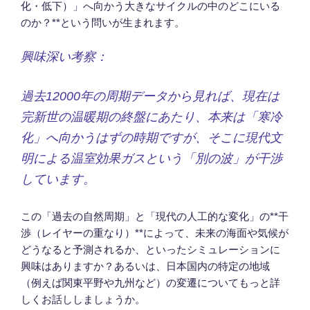
化・低下）」へ向かう大きなサイクルの中のどこにいる
のか？**という問いが生まれます。
興味深い考察：
過去12000年の周期データから見れば、現在は
完新世の温暖期の終盤にあたり、本来は「寒冷
化」へ向かうはずの時期ですが、そこに現代文
明による温室効果ガスという「別の波」が干渉
しています。
この「過去の自然周期」と「現代の人工的な変化」の**干
渉（レイヤーの重なり）**によって、未来の海面や気候が
どうなると予測されるか、といったシミュレーションに
興味はありますか？あるいは、日本国内の特定の地域
（例えば関東平野や九州など）の変遷についてもっと詳
しくお話ししましょうか。