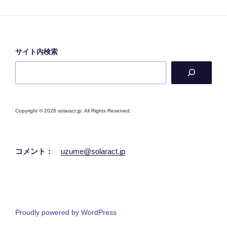
シ
ョ
ン
サイト内検索
Copyright © 2026 solaract.jp. All Rights Reserved.
コメント：
uzume@solaract.jp
Proudly powered by WordPress