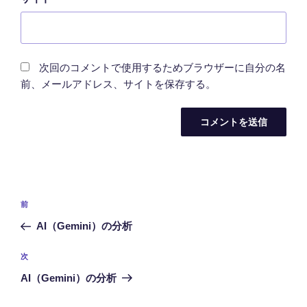
次回のコメントで使用するためブラウザーに自分の名
前、メールアドレス、サイトを保存する。
投
前
前
稿
の
AI（Gemini）の分析
ナ
投
ビ
稿
次
次
ゲ
の
AI（Gemini）の分析
投
ー
稿