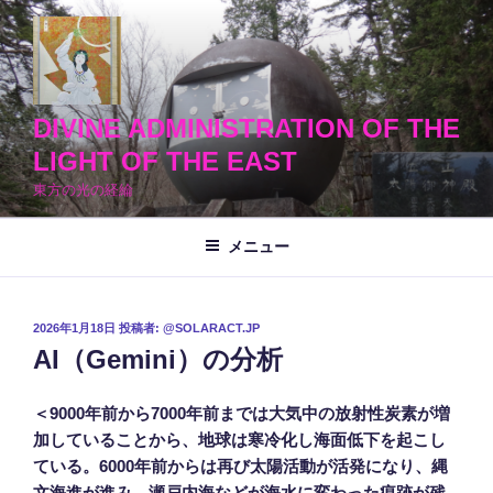
コ
ン
テ
ン
ツ
DIVINE ADMINISTRATION OF THE
へ
LIGHT OF THE EAST
ス
東方の光の経綸
キ
ッ
メニュー
プ
投
2026年1月18日
投稿者:
@SOLARACT.JP
稿
AI（Gemini）の分析
日:
＜9000年前から7000年前までは大気中の放射性炭素が増
加していることから、地球は寒冷化し海面低下を起こし
ている。6000年前からは再び太陽活動が活発になり、縄
文海進が進み、瀬戸内海などが海水に変わった痕跡が残