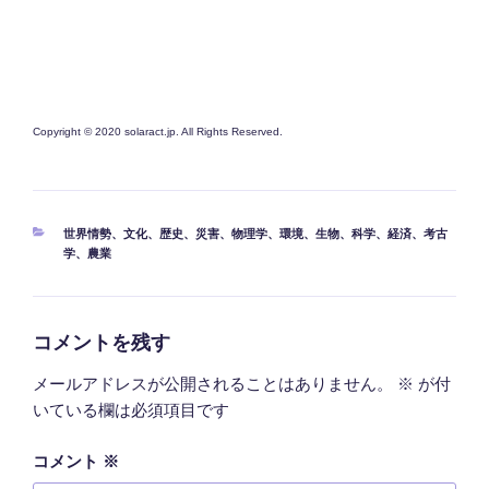
Copyright © 2020 solaract.jp. All Rights Reserved.
カ
世界情勢
、
文化
、
歴史
、
災害
、
物理学
、
環境
、
生物
、
科学
、
経済
、
考古
テ
学
、
農業
ゴ
リ
ー
コメントを残す
メールアドレスが公開されることはありません。
※
が付
いている欄は必須項目です
コメント
※