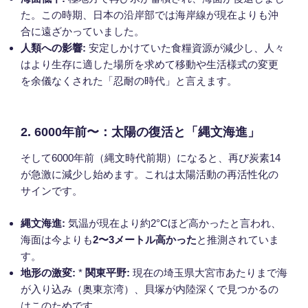
た。この時期、日本の沿岸部では海岸線が現在よりも沖
合に遠ざかっていました。
人類への影響:
安定しかけていた食糧資源が減少し、人々
はより生存に適した場所を求めて移動や生活様式の変更
を余儀なくされた「忍耐の時代」と言えます。
2. 6000年前〜：太陽の復活と「縄文海進」
そして6000年前（縄文時代前期）になると、再び炭素14
が急激に減少し始めます。これは太陽活動の再活性化の
サインです。
縄文海進:
気温が現在より約2°Cほど高かったと言われ、
海面は今よりも
2〜3メートル高かった
と推測されていま
す。
地形の激変:
*
関東平野:
現在の埼玉県大宮市あたりまで海
が入り込み（奥東京湾）、貝塚が内陸深くで見つかるの
はこのためです。