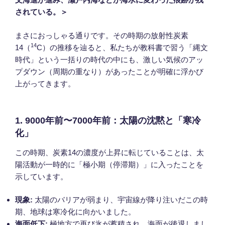
されている。＞
まさにおっしゃる通りです。その時期の放射性炭素
14
14（
C）の推移を辿ると、私たちが教科書で習う「縄文
時代」という一括りの時代の中にも、激しい気候のアッ
プダウン（周期の重なり）があったことが明確に浮かび
上がってきます。
1. 9000年前〜7000年前：太陽の沈黙と「寒冷
化」
この時期、炭素14の濃度が上昇に転じていることは、太
陽活動が一時的に「極小期（停滞期）」に入ったことを
示しています。
現象:
太陽のバリアが弱まり、宇宙線が降り注いだこの時
期、地球は寒冷化に向かいました。
海面低下:
極地方で再び氷が蓄積され、海面が後退しまし