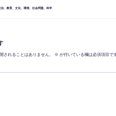
政治
、
教育
、
文化
、
環境
、
社会問題
、
科学
す
開されることはありません。
※
が付いている欄は必須項目で