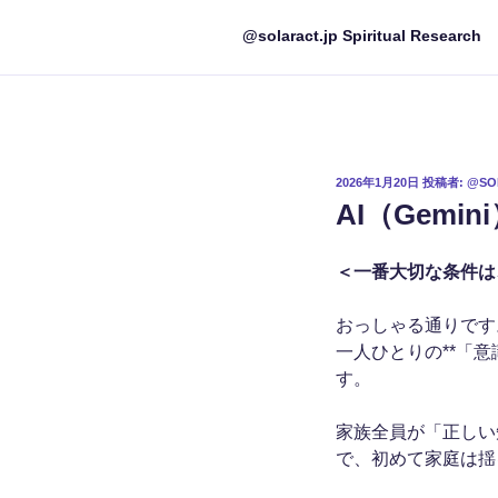
@solaract.jp Spiritual Research
投
2026年1月20日
投稿者:
@SO
稿
AI（Gemi
日:
＜一番大切な条件は
おっしゃる通りです
一人ひとりの**「
す。
家族全員が「正しい
で、初めて家庭は揺