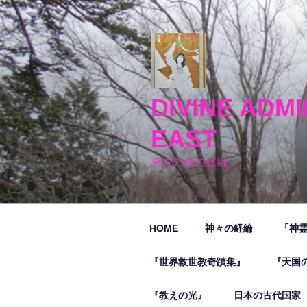
コ
ン
テ
ン
ツ
へ
DIVINE ADMI
ス
キ
EAST
ッ
プ
東方の光の経綸
HOME
神々の経綸
「神
『世界救世教奇蹟集』
『天国
『教えの光』
日本の古代国家