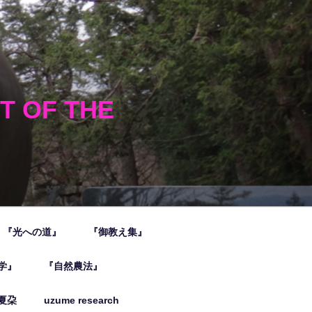
HT OF THE
『光への道』
『御教え集』
学』
『自然農法』
夏朶
uzume research