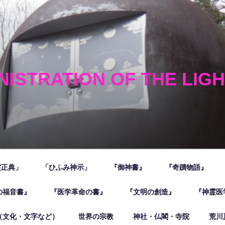
NISTRATION OF THE LIG
霊正典」
「ひふみ神示」
『御神書』
『奇蹟物語』
の福音書』
『医学革命の書』
『文明の創造』
『神霊医
（文化・文字など）
世界の宗教
神社・仏閣・寺院
荒川