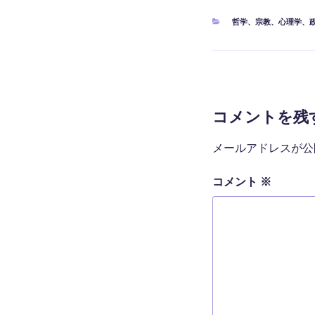
カ
哲学
、
宗教
、
心理学
、
テ
ゴ
リ
ー
コメントを残
メールアドレスが公
コメント
※