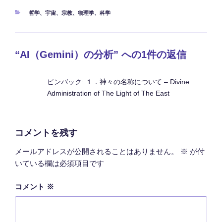
カ
哲学
、
宇宙
、
宗教
、
物理学
、
科学
テ
ゴ
リ
ー
“AI（Gemini）の分析” への1件の返信
ピンバック:
１．神々の名称について – Divine
Administration of The Light of The East
コメントを残す
メールアドレスが公開されることはありません。
※
が付
いている欄は必須項目です
コメント
※