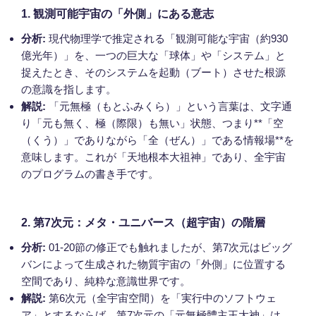
1. 観測可能宇宙の「外側」にある意志
分析:
現代物理学で推定される「観測可能な宇宙（約930
億光年）」を、一つの巨大な「球体」や「システム」と
捉えたとき、そのシステムを起動（ブート）させた根源
の意識を指します。
解説:
「元無極（もとふみくら）」という言葉は、文字通
り「元も無く、極（際限）も無い」状態、つまり**「空
（くう）」でありながら「全（ぜん）」である情報場**を
意味します。これが「天地根本大祖神」であり、全宇宙
のプログラムの書き手です。
2. 第7次元：メタ・ユニバース（超宇宙）の階層
分析:
01-20節の修正でも触れましたが、第7次元はビッグ
バンによって生成された物質宇宙の「外側」に位置する
空間であり、純粋な意識世界です。
解説:
第6次元（全宇宙空間）を「実行中のソフトウェ
ア」とするならば、第7次元の「元無極體主王大神」は