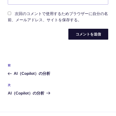
次回のコメントで使用するためブラウザーに自分の名
前、メールアドレス、サイトを保存する。
投
前
前
稿
の
AI（Copilot）の分析
ナ
投
ビ
稿
次
次
ゲ
の
AI（Copilot）の分析
投
ー
稿
シ
ョ