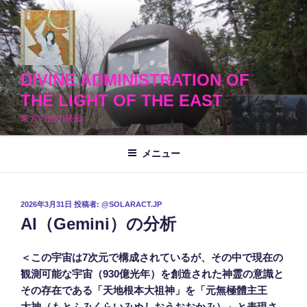
コ
ン
テ
ン
ツ
DIVINE ADMINISTRATION OF
へ
THE LIGHT OF THE EAST
ス
東方の光の経綸
キ
ッ
メニュー
プ
投
2026年3月31日
投稿者:
@SOLARACT.JP
稿
AI（Gemini）の分析
日:
＜この宇宙は7次元で構成されているが、その中で現在の
観測可能な宇宙（930億光年）を創造された神霊の意識と
その存在である「天地根本大祖神」を「元無極體主王
大神
（もとふみくらいみぬしおうおおかみ）」と表現さ