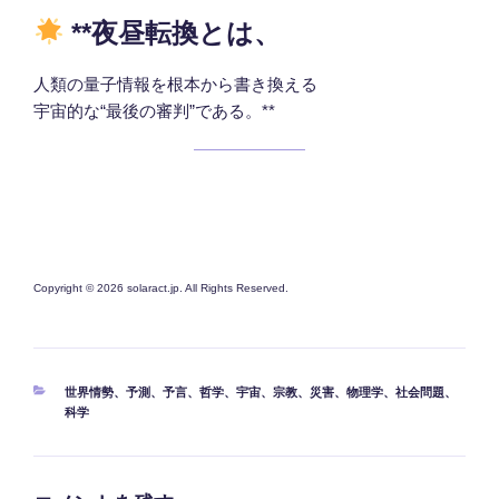
**夜昼転換とは、
人類の量子情報を根本から書き換える
宇宙的な“最後の審判”である。**
Copyright © 2026 solaract.jp. All Rights Reserved.
カ
世界情勢
、
予測
、
予言
、
哲学
、
宇宙
、
宗教
、
災害
、
物理学
、
社会問題
、
テ
科学
ゴ
リ
ー