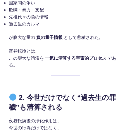
国家間の争い
欺瞞・暴力・支配
先祖代々の負の情報
過去生のカルマ
が膨大な量の
負の量子情報
として蓄積された。
夜昼転換とは、
この膨大な汚濁を
一気に清算する宇宙的プロセス
であ
る。
2. 今世だけでなく“過去生の罪
穢”も清算される
夜昼転換後の浄化作用は、
今世の行為だけではなく、