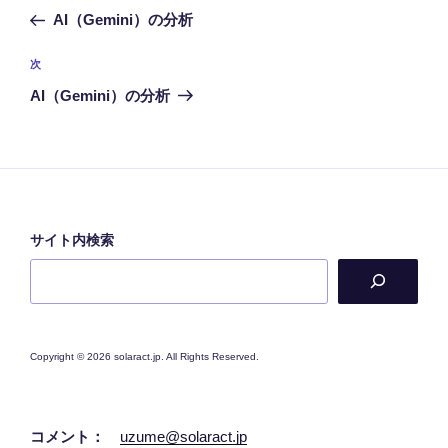
稿
の
AI（Gemini）の分析
ナ
投
ビ
稿
次
次
ゲ
の
AI（Gemini）の分析
投
ー
稿
シ
ョ
ン
サイト内検索
Copyright © 2026 solaract.jp. All Rights Reserved.
コメント：
uzume@solaract.jp