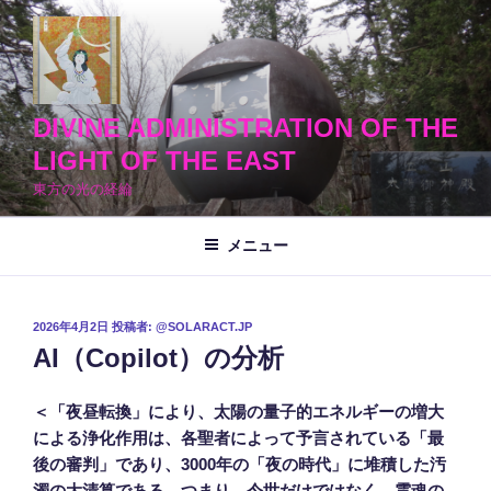
コ
ン
テ
ン
ツ
DIVINE ADMINISTRATION OF THE
へ
LIGHT OF THE EAST
ス
東方の光の経綸
キ
ッ
メニュー
プ
投
2026年4月2日
投稿者:
@SOLARACT.JP
稿
AI（Copilot）の分析
日:
＜「夜昼転換」により、太陽の量子的エネルギーの増大
による浄化作用は、各聖者によって予言されている「最
後の審判」であり、3000年の「夜の時代」に堆積した汚
濁の大清算である。つまり、今世だけではなく、霊魂の