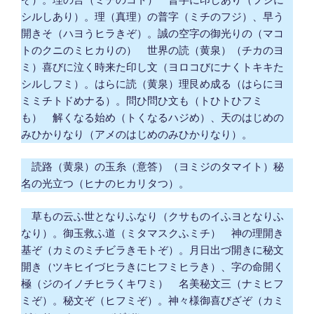
シルしあり）。理（真理）の普字（ミチのフジ）、早う
開きそ（ハヨうヒラきぞ）。誠の空字の御光りの（マコ
トのクニのミヒカりの） 世界の読（黄泉）（チカのヨ
ミ）喜びに泣く時来た印し文（ヨロコびにナくトキキた
シルしフミ）。はらに読（黄泉）理艮め成る（はらにヨ
ミミチトドめナる）。問ひ問ひ文も（トひトひフミ
も） 解くなる始め（トくなるハジめ）、天のはじめの
みひかりなり（アメのはじめのみひかりなり）。
読路（黄泉）の玉糸（意答）（ヨミジのタマイト）秘
名の光立つ（ヒナのヒカリタつ）。
草もの云ふ世となりふなり（クサものイふヨとなりふ
なり）。御玉救ふ道（ミタマスクふミチ） 神の理開き
基ぞ（カミのミチビラきモトぞ）。月日出づ開きに秘文
開き（ツキヒイづヒラきにヒフミヒラき）、字の命開く
極（ジのイノチヒラくキワミ） 名美秘文三（ナミヒフ
ミぞ）。秘文ぞ（ヒフミぞ）。神々様御喜びざぞ（カミ