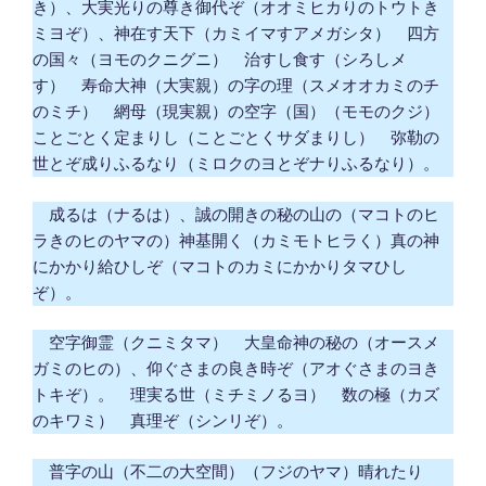
き）、大実光りの尊き御代ぞ（オオミヒカりのトウトき
ミヨぞ）、神在す天下（カミイマすアメガシタ） 四方
の国々（ヨモのクニグニ） 治すし食す（シろしメ
す） 寿命大神（大実親）の字の理（スメオオカミのチ
のミチ） 網母（現実親）の空字（国）（モモのクジ）
ことごとく定まりし（ことごとくサダまりし） 弥勒の
世とぞ成りふるなり（ミロクのヨとぞナりふるなり）。
成るは（ナるは）、誠の開きの秘の山の（マコトのヒ
ラきのヒのヤマの）神基開く（カミモトヒラく）真の神
にかかり給ひしぞ（マコトのカミにかかりタマひし
ぞ）。
空字御霊（クニミタマ） 大皇命神の秘の（オースメ
ガミのヒの）、仰ぐさまの良き時ぞ（アオぐさまのヨき
トキぞ）。 理実る世（ミチミノるヨ） 数の極（カズ
のキワミ） 真理ぞ（シンリぞ）。
普字の山（不二の大空間）（フジのヤマ）晴れたり