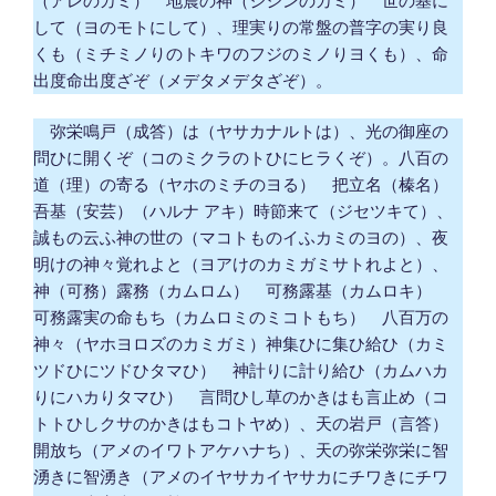
（アレのカミ） 地震の神（ジシンのカミ） 世の基に
して（ヨのモトにして）、理実りの常盤の普字の実り良
くも（ミチミノりのトキワのフジのミノりヨくも）、命
出度命出度ざぞ（メデタメデタざぞ）。
弥栄鳴戸（成答）は（ヤサカナルトは）、光の御座の
問ひに開くぞ（コのミクラのトひにヒラくぞ）。八百の
道（理）の寄る（ヤホのミチのヨる） 把立名（榛名）
吾基（安芸）（ハルナ アキ）時節来て（ジセツキて）、
誠もの云ふ神の世の（マコトものイふカミのヨの）、夜
明けの神々覚れよと（ヨアけのカミガミサトれよと）、
神（可務）露務（カムロム） 可務露基（カムロキ）
可務露実の命もち（カムロミのミコトもち） 八百万の
神々（ヤホヨロズのカミガミ）神集ひに集ひ給ひ（カミ
ツドひにツドひタマひ） 神計りに計り給ひ（カムハカ
りにハカりタマひ） 言問ひし草のかきはも言止め（コ
トトひしクサのかきはもコトヤめ）、天の岩戸（言答）
開放ち（アメのイワトアケハナち）、天の弥栄弥栄に智
湧きに智湧き（アメのイヤサカイヤサカにチワきにチワ