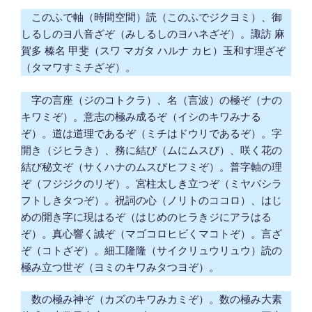
このふで軸（時間空間）読（このふでジクヨミ）、御
しるしのヨ八音ざぞ（みしるしのヨハネざぞ）。諏訪 麻
賀多 榛名 甲斐（スワ マガタ ハルナ カヒ）玉和す理ざぞ
（タマワすミチざぞ）。
字の言座（ジのコトクラ）、名（言波）の極ぞ（ナの
キワミぞ）。意志の極み成るぞ（イシのキワみナる
ぞ）。道は道理であるぞ（ミチはドウリであるぞ）。字
開き（ジヒラき）、務に結び（ムにムスび）、咲く花の
結び秘文ぞ（サくハナのムスびヒフミぞ）。普字軸の理
ぞ（フジジクのリぞ）。宮柱太しき立つぞ（ミヤバシラ
フトしきタつぞ）。祝詞の心（ノリトのココロ）、はじ
めの開き字に現はるぞ（はじめのヒラきジにアラはる
ぞ）。真心響く誠ぞ（マゴコロヒビくマコトぞ）。言ざ
ぞ（コトざぞ）。細工隆隆（サイクリュウリュウ）読の
極み立つ世ぞ（ヨミのキワみタつヨぞ）。
数の極み神ぞ（カズのキワみカミぞ）。数の極み大素