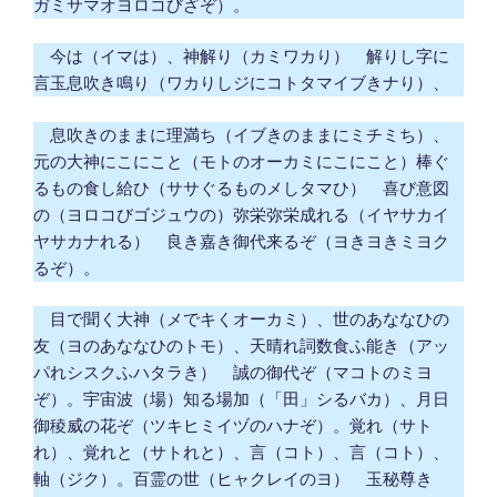
ガミサマオヨロコびざぞ）。
今は（イマは）、神解り（カミワカり） 解りし字に
言玉息吹き鳴り（ワカりしジにコトタマイブきナり）、
息吹きのままに理満ち（イブきのままにミチミち）、
元の大神にこにこと（モトのオーカミにこにこと）棒ぐ
るもの食し給ひ（ササぐるものメしタマひ） 喜び意図
の（ヨロコびゴジュウの）弥栄弥栄成れる（イヤサカイ
ヤサカナれる） 良き嘉き御代来るぞ（ヨきヨきミヨク
るぞ）。
目で聞く大神（メでキくオーカミ）、世のあななひの
友（ヨのあななひのトモ）、天晴れ詞数食ふ能き（アッ
パれシスクふハタラき） 誠の御代ぞ（マコトのミヨ
ぞ）。宇宙波（場）知る場加（「田」シるバカ）、月日
御稜威の花ぞ（ツキヒミイヅのハナぞ）。覚れ（サト
れ）、覚れと（サトれと）、言（コト）、言（コト）、
軸（ジク）。百霊の世（ヒャクレイのヨ） 玉秘尊き