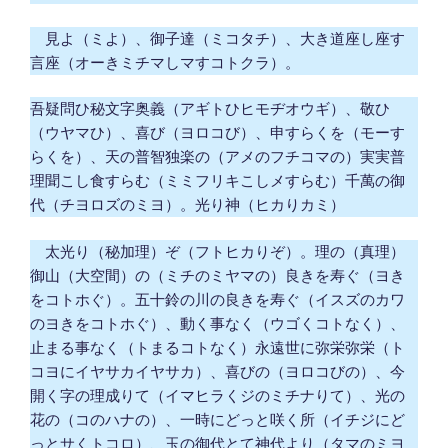
見よ（ミよ）、御子達（ミコタチ）、大き道座し座す
言座（オーきミチマしマすコトクラ）。
吾疑問ひ秘文字奥義（アギトひヒモヂオウギ）、敬ひ
（ウヤマひ）、喜び（ヨロコび）、申すらくを（モーす
らくを）、天の普智独楽の（アメのフチコマの）実実普
理聞こし食すらむ（ミミフリキこしメすらむ）千萬の御
代（チヨロズのミヨ）。光り神（ヒカりカミ）
太光り（秘加理）ぞ（フトヒカりぞ）。理の（真理）
御山（大空間）の（ミチのミヤマの）良きを寿ぐ（ヨき
をコトホぐ）。五十鈴の川の良きを寿ぐ（イスズのカワ
のヨきをコトホぐ）、動く事なく（ウゴくコトなく）、
止まる事なく（トまるコトなく）永遠世に弥栄弥栄（ト
コヨにイヤサカイヤサカ）、喜びの（ヨロコびの）、今
開く字の理成りて（イマヒラくジのミチナりて）、光の
花の（コのハナの）、一時にどっと咲く所（イチジにど
っとサくトコロ）、玉の御代とて神代より（タマのミヨ