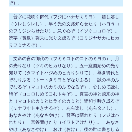
ぞ）。
普字に花咲く御代（フジにハナサくミヨ） 嬉し嬉し
（ウレしウレし）、早う光の文路知らせたり（ハヨうコ
のフミジシらせたり）。急ぐ心ぞ（イソぐココロぞ）。
読字（黄泉）弥栄に光り文成るぞ（ヨミジヤサカにヒカ
りフミナるぞ）。
文命の言の御代の（フミミコトのコトのミヨの）、月
の光りなり（ツキのヒカりなり）。五十意図始めの光り
知りて（タマイトハジめのヒカりシりて）、尊き御代と
ぞなりふる（トートきミヨとぞなりふる） 誠の神のふ
でなるぞ（マコトのカミのふでなるぞ）。心しめて読む
時ぞ（ココロしめてヨむトキぞ）。真言の神と飛来の神
と（マコトのカミとヒライのカミと）皆和す時き成るぞ
（ミナワすトキきナるぞ）。あら楽し（あらタノし）、
あなさやけ（あなさやけ）、普字は晴れたり（フジはハ
れたり） 言答開けたり（イワトアけたり）。 あなさ
やけ（あなさやけ） おけ（おけ）、後の世に書きしる