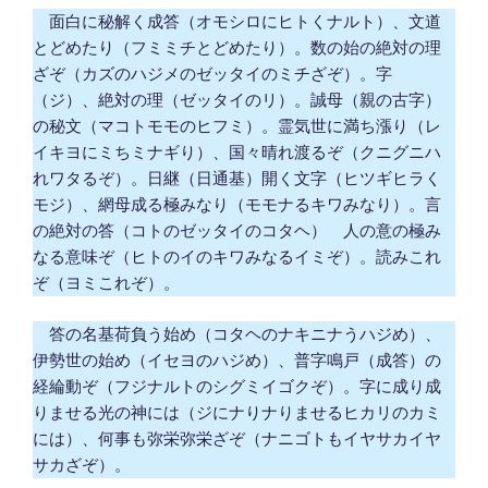
面白に秘解く成答（オモシロにヒトくナルト）、文道
とどめたり（フミミチとどめたり）。数の始の絶対の理
ざぞ（カズのハジメのゼッタイのミチざぞ）。字
（ジ）、絶対の理（ゼッタイのリ）。誠母（親の古字）
の秘文（マコトモモのヒフミ）。霊気世に満ち漲り（レ
イキヨにミちミナギり）、国々晴れ渡るぞ（クニグニハ
れワタるぞ）。日継（日通基）開く文字（ヒツギヒラく
モジ）、網母成る極みなり（モモナるキワみなり）。言
の絶対の答（コトのゼッタイのコタヘ） 人の意の極み
なる意味ぞ（ヒトのイのキワみなるイミぞ）。読みこれ
ぞ（ヨミこれぞ）。
答の名基荷負う始め（コタヘのナキニナうハジめ）、
伊勢世の始め（イセヨのハジめ）、普字鳴戸（成答）の
経綸動ぞ（フジナルトのシグミイゴクぞ）。字に成り成
りませる光の神には（ジにナりナりませるヒカリのカミ
には）、何事も弥栄弥栄ざぞ（ナニゴトもイヤサカイヤ
サカざぞ）。