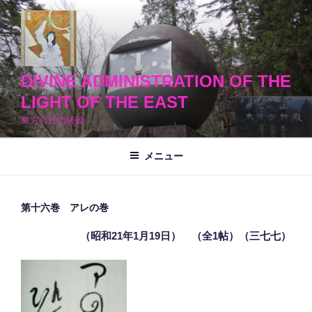
コ
ン
テ
ン
ツ
DIVINE ADMINISTRATION OF THE
へ
LIGHT OF THE EAST
ス
東方の光の経綸
キ
ッ
メニュー
プ
第十六巻 アレの巻
（昭和21年1月19日） （全1帖）（三七七）