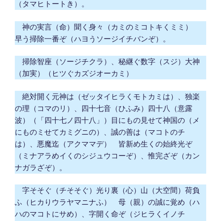
（タマヒトートき）。
神の実言（命）聞く身々（カミのミコトキくミミ）
早う掃除一番ぞ（ハヨうソージイチバンぞ）。
掃除智座（ソージチクラ）、秘継ぐ数字（スジ）大神
（加実）（ヒツぐカズジオーカミ）
絶対開く元神は（ゼッタイヒラくモトカミは）、独楽
の理（コマのリ）、四十七音（ひふみ）四十八（意露
波）（「四十七ノ四十八」）目にもの見せて神国の（メ
にものミせてカミグニの）、誠の善は（マコトのチ
は）、悪魔迄（アクママデ） 皆新め生くの始終光ぞ
（ミナアラめイくのシジュウコーぞ）、惟完ざぞ（カン
ナガラざぞ）。
字そそぐ（チそそぐ）光り裏（心）山（大空間）荷負
ふ（ヒカりウラヤマニナふ） 母（親）の誠に覚め（ハ
ハのマコトにサめ）、字開く命ぞ（ジヒラくイノチ