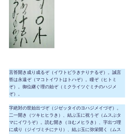
言答開き成り成るぞ（イワトビラきナりナるぞ）。誠言
答は永遠ぞ（マコトイワトはトハぞ）。瞳ぞ（ヒトミ
ぞ）。御位継ぐ理の始ぞ（ミクライツぐミチのハジメ
ぞ）。
字絶対の世始出づぞ（ジゼッタイのヨハジメイづぞ）。
二一開き（ツキヒヒラき）、結ぶ玉に祝うぞ（ムスぶタ
マにイワうぞ）。読む開き（ヨむメヒラき）、字出づ理
に成り（ジイづミチにナり）、結ぶ玉に弥栄開く（ムス