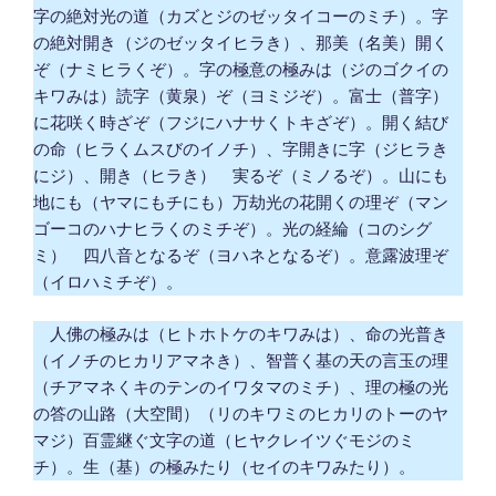
字の絶対光の道（カズとジのゼッタイコーのミチ）。字
の絶対開き（ジのゼッタイヒラき）、那美（名美）開く
ぞ（ナミヒラくぞ）。字の極意の極みは（ジのゴクイの
キワみは）読字（黄泉）ぞ（ヨミジぞ）。富士（普字）
に花咲く時ざぞ（フジにハナサくトキざぞ）。開く結び
の命（ヒラくムスびのイノチ）、字開きに字（ジヒラき
にジ）、開き（ヒラき） 実るぞ（ミノるぞ）。山にも
地にも（ヤマにもチにも）万劫光の花開くの理ぞ（マン
ゴーコのハナヒラくのミチぞ）。光の経綸（コのシグ
ミ） 四八音となるぞ（ヨハネとなるぞ）。意露波理ぞ
（イロハミチぞ）。
人佛の極みは（ヒトホトケのキワみは）、命の光普き
（イノチのヒカリアマネき）、智普く基の天の言玉の理
（チアマネくキのテンのイワタマのミチ）、理の極の光
の答の山路（大空間）（リのキワミのヒカリのトーのヤ
マジ）百霊継ぐ文字の道（ヒヤクレイツぐモジのミ
チ）。生（基）の極みたり（セイのキワみたり）。