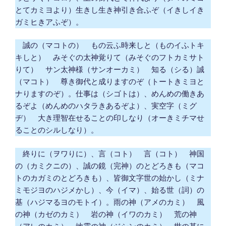
とてカミヨより）生きし生き神引き合ふぞ（イきしイき
ガミヒきアふぞ）。
誠の（マコトの） もの云ふ時来しと（ものイふトキ
キしと） みそぐの太神覚りて（みそぐのフトカミサト
りて） サン太神様（サンオーカミ） 知る（シる）誠
（マコト） 尊き御代と成りますのぞ（トートきミヨと
ナりますのぞ）。仕事は（シゴトは）、めんめの働きあ
るぞよ（めんめのハタラきあるぞよ）、実空字（ミグ
ヂ） 大き理智在せることの印しなり（オーきミチマせ
ることのシルしなり）。
終りに（ヲワりに）、言（コト） 言（コト） 神国
の（カミクニの）、誠の鏡（完神）のとどろきも（マコ
トのカガミのとどろきも）、皆御文字世の始かし（ミナ
ミモジヨのハジメかし）、今（イマ）、始る世（詞）の
基（ハジマるヨのモトイ）。雨の神（アメのカミ） 風
の神（カゼのカミ） 岩の神（イワのカミ） 荒の神