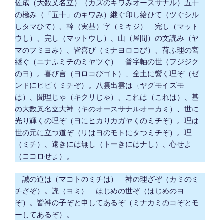
佐成（大数叉名立）（カズのキワみオースサナル）五十
の極み（「五十」のキワみ）継ぐ印し給ひて（ツぐシル
しタマひて）、幹（実基）字（ミキジ） 完し（マット
ウし）、完し（マットウし）、山（屋間）の文読み（ヤ
マのフミヨみ）、皆喜び（ミナヨロコび）、荷ふ理の宮
継ぐ（ニナふミチのミヤツぐ） 普字軸の世（フジジク
のヨ）。喜び言（ヨロコびゴト）、全土に響く理ぞ（ゼ
ンドにヒビくミチぞ）。八雲出雲は（ヤグモイズモ
は）、聞理じゃ（キクリじゃ）、これは（これは）、基
の大数叉名立大神（キのオースサナルオーカミ）、世に
光り輝くの理ぞ（ヨにヒカりカガヤくのミチぞ）。理は
世の元に立つ道ぞ（リはヨのモトにタつミチぞ）。理
（ミチ）、遠きには無し（トーきにはナし）、心せよ
（ココロせよ）。
誠の道は（マコトのミチは） 神の理ざぞ（カミのミ
チざぞ）。読（ヨミ） はじめの世ぞ（はじめのヨ
ぞ）。皆神の子ぞと申してあるぞ（ミナカミのコぞとモ
ーしてあるぞ）。