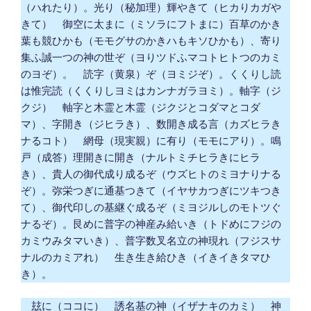
（ハれたり）。光り（秘加理）輝やきて（ヒカりカガや
きて） 御空に太まに（ミソラにフトまに）百草のかき
葉も競ひかも（モモグサのかきハもキソひかも）、寄り
集ふ誠一つの神の世ぞ（ヨりツドふマコトヒトつのカミ
のヨぞ）。 読字（黄泉）ぞ（ヨミジぞ）。くくりし読
は惟完読（くくりしヨミはカンナガラヨミ）。軸字（ジ
クジ） 軸字と木霊と木霊（ジクジとコダマとコダ
マ）、字開き（ジヒラき）、数開き成る言（カズヒラき
ナるコト） 網母（現実親）に有り（モモにアり）。鳴
戸（成答）理開きに開き（ナルトミチヒラきにヒラ
き）、貴人の御代成り成るぞ（ウズヒトのミヨナりナる
ぞ）。弥栄つぎに通基つきて（イヤサカつぎにツキつき
て）、御代印しの基継ぐ成るぞ（ミヨジルしのモトツぐ
ナるぞ）。艮めに普字の神産み給いき（トドめにフジの
カミウみタマいき）、普字数叉名立の神現れ（フジスサ
ナルのカミアれ） 生き生き給ひき（イきイきタマひ
き）。
玆に（ココに） 誘名基の神（イザナキのカミ） 神