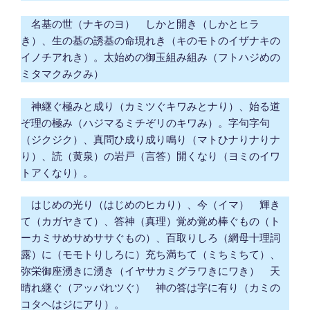
名基の世（ナキのヨ） しかと開き（しかとヒラ
き）、生の基の誘基の命現れき（キのモトのイザナキの
イノチアれき）。太始めの御玉組み組み（フトハジめの
ミタマクみクみ）
神継ぐ極みと成り（カミツぐキワみとナり）、始る道
ぞ理の極み（ハジマるミチぞリのキワみ）。字句字句
（ジクジク）、真問ひ成り成り鳴り（マトひナりナりナ
り）、読（黄泉）の岩戸（言答）開くなり（ヨミのイワ
トアくなり）。
はじめの光り（はじめのヒカり）、今（イマ） 輝き
て（カガヤきて）、答神（真理）覚め覚め棒ぐもの（ト
ーカミサめサめササぐもの）、百取りしろ（網母十理詞
露）に（モモトりしろに）充ち満ちて（ミちミちて）、
弥栄御座湧きに湧き（イヤサカミグラワきにワき） 天
晴れ継ぐ（アッパれツぐ） 神の答は字に有り（カミの
コタヘはジにアり）。