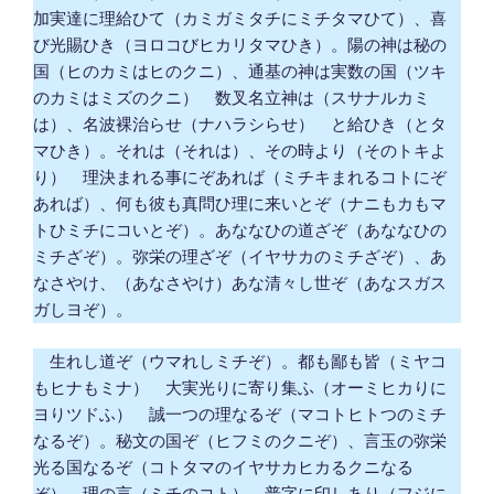
加実達に理給ひて（カミガミタチにミチタマひて）、喜
び光賜ひき（ヨロコびヒカリタマひき）。陽の神は秘の
国（ヒのカミはヒのクニ）、通基の神は実数の国（ツキ
のカミはミズのクニ） 数叉名立神は（スサナルカミ
は）、名波裸治らせ（ナハラシらせ） と給ひき（とタ
マひき）。それは（それは）、その時より（そのトキよ
り） 理決まれる事にぞあれば（ミチキまれるコトにぞ
あれば）、何も彼も真問ひ理に来いとぞ（ナニもカもマ
トひミチにコいとぞ）。あななひの道ざぞ（あななひの
ミチざぞ）。弥栄の理ざぞ（イヤサカのミチざぞ）、あ
なさやけ、（あなさやけ）あな清々し世ぞ（あなスガス
ガしヨぞ）。
生れし道ぞ（ウマれしミチぞ）。都も鄙も皆（ミヤコ
もヒナもミナ） 大実光りに寄り集ふ（オーミヒカりに
ヨりツドふ） 誠一つの理なるぞ（マコトヒトつのミチ
なるぞ）。秘文の国ぞ（ヒフミのクニぞ）、言玉の弥栄
光る国なるぞ（コトタマのイヤサカヒカるクニなる
ぞ）。理の言（ミチのコト） 普字に印しあり（フジに