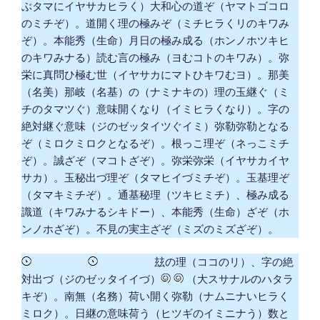
ぶタマにイヤサカヒラく）大和心の道ぞ（ヤマトゴコロ
のミチぞ）。道開く理の極みぞ（ミチヒラくリのキワみ
ぞ）。本能秀（生命）月日の極み成る（ホンノホツキヒ
のキワみナる）読む言の極み（ヨむコトのキワみ）。弥
栄に真問ひ極む世（イヤサカにマトひキワむヨ）。那美
（名美）那岐（名基）の（ナミナキの）理の玉継ぐ（ミ
チのタマツぐ）意味開くなり（イミヒラくなり）。字の
絶対継ぐ意味（ジのゼッタイツぐイミ）弥勒弥勒となる
ぞ（ミロクミロクとなるぞ）。根っこ理ぞ（ネっこミチ
ぞ）。誠ざぞ（マコトざぞ）。弥栄弥栄（イヤサカイヤ
サカ）。玉秘出づ理ぞ（タマヒイづミチぞ）。玉基理ぞ
（タマキミチぞ）。通基秘理（ツキヒミチ）、極み成る
識道（キワみナるシキドー）、本能秀（生命）ざぞ（ホ
ンノホざぞ）。不見の実主ざぞ（ミズのミズざぞ）。
ゝゝゝゝゝ
ゝゝゝゝゝ玆の理（ココのリ）、字の絶
対出づ（ジのゼッタイイづ）
（大スサナルのハタラ
キぞ）。南無（名務）荷い開く弥勒（ナムニナいヒラく
ミロク）。日継の意味荷う（ヒツギのイミニナう）数と