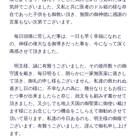
気持でございました。又私と共に医者のドル箱の様な存
在であった子供をも御救い頂き、無限の御神徳に感謝の
言葉もない次第でございます。
毎日頭痛に苦しんだ事は、一日も早く幸福になれと
の、神様の偉大なる御導きだった事を、今になって深く
痛感させて頂きました。
明主様、誠に有難うございました。その後尚数々の御
守護を戴き、毎日明るく、朗らかに一家無医薬に過さし
て頂き、御礼の申し様もございません。私達の救われぬ
過ぎし日の様に、不幸な人の為に、幾分なりともお役に
たつ事が出来ましたらと存じ、拙文をも顧みず書かせて
頂きました。又少しでも地上天国の御聖業に御使い戴け
ます様にとお念じしつつ機会をこしらえて御勧めさせて
頂いて居ります。私達の今日あるのも、明主様の御蔭で
ございます。有難うございました。謹んで御礼申し上げ
ます。