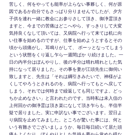
苦しく、何をやっても能率が上らない事夥しく、何が原
因であるか自分でもさっぱり分りませんでしたが、夕方
子供を連れ一緒に教会にお参りさして頂き、御浄霊頂き
ますと、今までの苦痛はどこへやら、すっきりして大変
気持良くなして頂いては、又病院へ行って来ては机に向
い仕事を始めるのですが、仕事を始めようとするとその
頃から頭痛がし、耳鳴りがして、 ボーッとなってしまう
という状態をくり返し乍ら一週間ばか り続けました。一
日の内半分はぼんやりし、後の半分は晴れ晴れとした気
持になって居りました。その事を妻が江頭先生に御伺い
致しますと、先生は「それは綱引きみたいで、神様がよ
くしてやろうとされるのを、病院へ行ってもとへ戻して
しまう。それでは何時まで繰返しても同じですよ。どっ
ちか止めなさい」と言われたのです。当時私は未入信の
上何回かの御浄霊は頂き楽になして頂き乍らも、半信半
疑で居りました。実に申訳ない事でございます。翌日よ
り病院を止めてみました。ところが驚いた事には、何と
いう有難さでございましょうか、毎日毎日続いて居た頭
痛もよくなり、ぼんやりとした気持も夢から覚めた様な