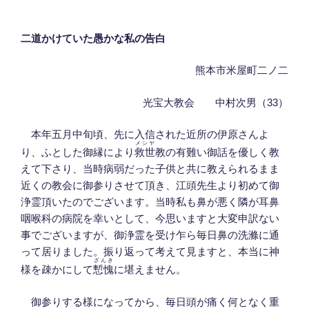
二道かけていた愚かな私の告白
熊本市米屋町二ノ二
光宝大教会 中村次男（33）
本年五月中旬頃、先に入信された近所の伊原さんよ
メシヤ
り、ふとした御縁により
救世
教の有難い御話を優しく教
えて下さり、当時病弱だった子供と共に教えられるまま
近くの教会に御参りさせて頂き、江頭先生より初めて御
浄霊頂いたのでございます。当時私も鼻が悪く隣が耳鼻
咽喉科の病院を幸いとして、今思いますと大変申訳ない
事でございますが、御浄霊を受け乍ら毎日鼻の洗滌に通
って居りました。振り返って考えて見ますと、本当に神
ざんき
様を疎かにして
慙愧
に堪えません。
御参りする様になってから、毎日頭が痛く何となく重