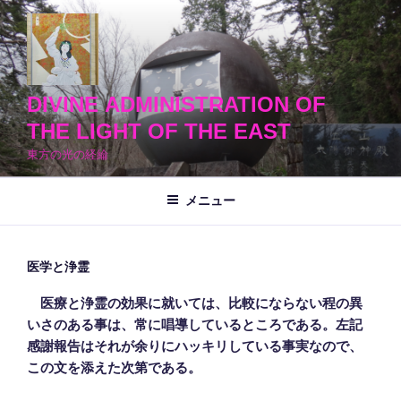
コ
ン
テ
ン
ツ
DIVINE ADMINISTRATION OF
へ
THE LIGHT OF THE EAST
ス
東方の光の経綸
キ
ッ
メニュー
プ
医学と浄霊
医療と浄霊の効果に就いては、比較にならない程の異
いさのある事は、常に唱導しているところである。左記
感謝報告はそれが余りにハッキリしている事実なので、
この文を添えた次第である。