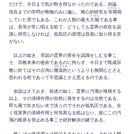
だけで、今日まで気が附き得なかったのである。勿論、
とうかん
し
現在までの学問が唯物のみに偏し、唯心的研究を
等閑
視
けっかん
していた罪でもある。これが人類の最大
欠陥
である事
は、吾等が常に唱える処で、どうしても霊界の存在を認
識し研究しなければ、低気圧の原理は容易に知り得る筈
がない。
以上の如き、否認の霊界の実在を認識せしむる事こ
そ、宗教本来の使命であるのに拘らず、今日まで既成宗
びおんてき
教に於てはその点洵に
微温的
というよりも無関心とさえ
思われる程であって不思議とさえ思えるのである。
余談はさておき、前述の如く、霊界に汚濁が堆積する
以上、その清掃作用が自然に発生するのは当然である。
即ち風で吹き払い水で洗うのでそれが低気圧である。全
く現実界の清掃作用と何等異なる処はない。故にこの汚
濁の根原を突止める事こそ絶対解決の鍵である。
然らば一体汚濁とは何であるかというと、それは人間