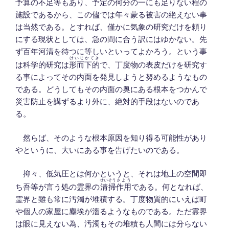
予算の不足等もあり、予定の何分の一にも足りない程の
施設であるから、この儘では年々蒙る被害の絶えない事
は当然である。とすれば、僅かに気象の研究だけを頼り
にする現状としては、急の間に合う訳にはゆかない。先
ず百年河清を待つに等しいといってよかろう。という事
けいじかてき
は科学的研究は
形而下的
で、丁度物の表皮だけを研究す
る事によってその内面を発見しようと努めるようなもの
である。どうしてもその内面の奥にある根本をつかんで
災害防止を講ずるより外に、絶対的手段はないのであ
る。
然らば、そのような根本原因を知り得る可能性があり
やというに、大いにある事を告げたいのである。
抑々、低気圧とは何かというと、それは地上の空間即
せいそう
さよう
ち吾等が言う処の霊界の
清掃
作用
である。何となれば、
霊界と雖も常に汚濁が堆積する。丁度物質的にいえば町
や個人の家屋に塵埃が溜るようなものである。ただ霊界
は眼に見えない為、汚濁もその堆積も人間には分らない