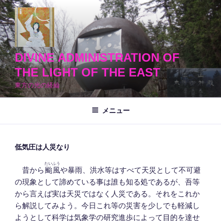
コ
ン
テ
ン
ツ
DIVINE ADMINISTRATION OF
へ
THE LIGHT OF THE EAST
ス
東方の光の経綸
キ
ッ
メニュー
プ
低気圧は人災なり
たいふう
昔から
颱風
や暴雨、洪水等はすべて天災として不可避
の現象として諦めている事は誰も知る処であるが、吾等
から言えば実は天災ではなく人災である。それをこれか
ら解説してみよう。今日これ等の災害を少しでも軽減し
ようとして科学は気象学の研究進歩によって目的を達せ