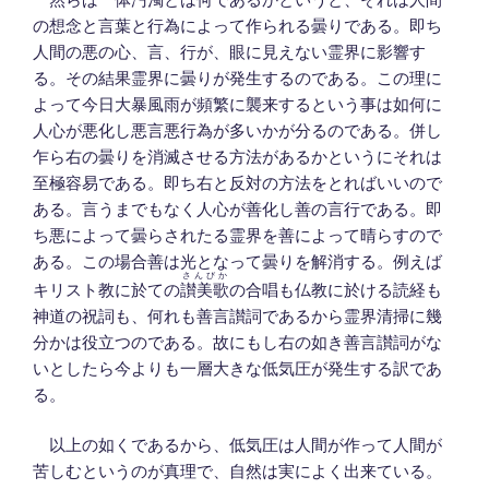
の想念と言葉と行為によって作られる曇りである。即ち
人間の悪の心、言、行が、眼に見えない霊界に影響す
る。その結果霊界に曇りが発生するのである。この理に
よって今日大暴風雨が頻繁に襲来するという事は如何に
人心が悪化し悪言悪行為が多いかが分るのである。併し
乍ら右の曇りを消滅させる方法があるかというにそれは
至極容易である。即ち右と反対の方法をとればいいので
ある。言うまでもなく人心が善化し善の言行である。即
ち悪によって曇らされたる霊界を善によって晴らすので
ある。この場合善は光となって曇りを解消する。例えば
さんびか
キリスト教に於ての
讃美歌
の合唱も仏教に於ける読経も
神道の祝詞も、何れも善言讃詞であるから霊界清掃に幾
分かは役立つのである。故にもし右の如き善言讃詞がな
いとしたら今よりも一層大きな低気圧が発生する訳であ
る。
以上の如くであるから、低気圧は人間が作って人間が
苦しむというのが真理で、自然は実によく出来ている。