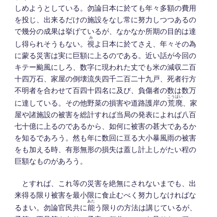
しめようとしている。勿論日本に於ても年々多額の費用
を投じ、出来るだけの施設をなし常に努力しつつあるの
で幾分の成果は挙げているが、なかなか所期の目的は達
み
し得られそうもない。
視
よ日本に於てさえ、年々その為
に蒙る災害は実に巨額に上るのである。近い話が今回の
キテー颱風にしろ、数字に現われた丈でも米の減収二百
十四万石、家屋の倒壊流失四千二百二十九戸、死者行方
不明者を合わせて百四十四名に及び、負傷者の数は数万
こうはい
に達している。その他野菜の損害や道路護岸の
荒廃
、家
屋や諸施設の被害を総計すれば当局の発表によれば八百
七十億に上るのであるから、如何に被害の甚大であるか
を知るであろう。然も年に数回に亘る大小暴風雨の被害
をも加える時、有形無形の損失は蓋し計上しがたい程の
巨額なものがあろう。
とすれば、これ等の災害を絶無にされないまでも、出
来得る限り被害を最小限に食止むべく努力しなければな
あた
るまい。勿論官民共に
能
う限りの方法は講じているが、