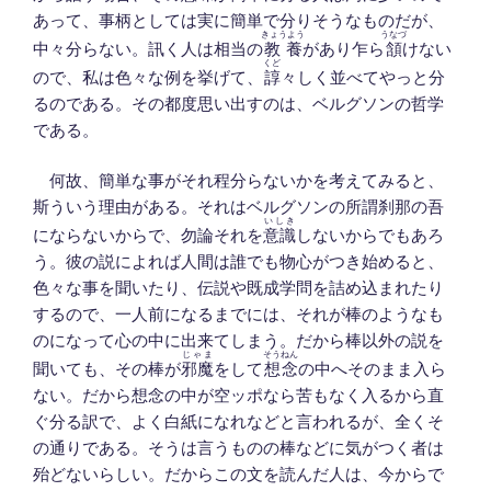
あって、事柄としては実に簡単で分りそうなものだが、
きょうよう
うなづ
中々分らない。訊く人は相当の
教養
があり乍ら
頷
けない
くど
ので、私は色々な例を挙げて、
諄
々しく並べてやっと分
るのである。その都度思い出すのは、ベルグソンの哲学
である。
何故、簡単な事がそれ程分らないかを考えてみると、
斯ういう理由がある。それはベルグソンの所謂刹那の吾
いしき
にならないからで、勿論それを
意識
しないからでもあろ
う。彼の説によれば人間は誰でも物心がつき始めると、
色々な事を聞いたり、伝説や既成学問を詰め込まれたり
するので、一人前になるまでには、それが棒のようなも
のになって心の中に出来てしまう。だから棒以外の説を
じゃま
そうねん
聞いても、その棒が
邪魔
をして
想念
の中へそのまま入ら
ない。だから想念の中が空ッポなら苦もなく入るから直
ぐ分る訳で、よく白紙になれなどと言われるが、全くそ
の通りである。そうは言うものの棒などに気がつく者は
殆どないらしい。だからこの文を読んだ人は、今からで