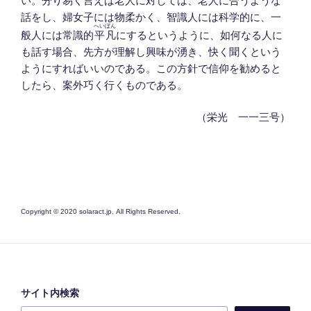
い。分り易く言えば老人に対しては、老人に合うような
話をし、婦女子には物柔かく、智識人には科学的に、一
へいぼん
般人には常識的
平凡
にするというように、如何なる人に
も話す場合、先方が理解し興味が湧き、快く聞くという
ようにすればいいのである。この方針で信仰を勧めると
したら、案外巧く行くものである。
（栄光 一一三号）
Copyright © 2020 solaract.jp. All Rights Reserved.
サイト内検索