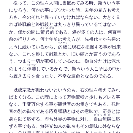
従って、この理を人間に
当嵌
めてみる時、斯ういう事
になろう。何かの事にブツかった時、去年の見方も考え
方も、今のそれと異っていなければならない。大きく見
れば終戦前と終戦後とは丸っきり異っているではない
きょういてき
か。僅かの間に
驚異的
である。処が多くの人は、何百年
前の行り方や、何十年前の考え方が、先祖代々から棒の
てきかく
ように続いているから、
的確
に現在を把握する事が出来
ない。これを称して封建とか、旧い頭とか言うのであろ
う。つまり一切が流転しているのに、御自分だけは泥水
ていたい
のように
停滞
しているからで、斯ういう人こそ世の中か
ら置き去りを食ったり、不幸な運命となるのである。
既成宗教が振わないというのも、右の理を考えてみれ
ばよく分る。この理によって万物流転と少しもズレる事
なく、千変万化する事が観世音のお働きでもある。観世
音の別の御名である応身彌勒とはその意味で、応身とは
じゆう
むげ
身を以て応ずる、即ち外界の事物に対し、
自由
無碍
に応
ずる事である。無碍光如来の御名もその意味に外ならな