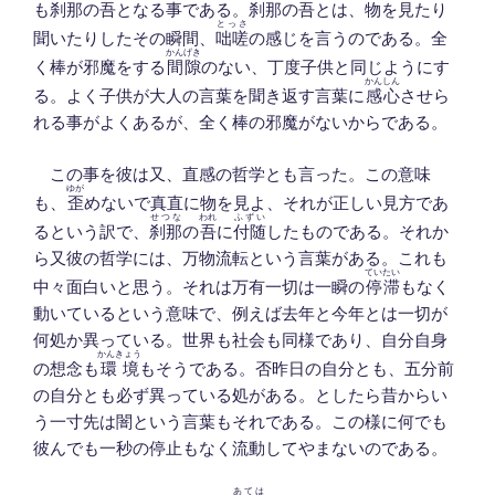
も刹那の吾となる事である。刹那の吾とは、物を見たり
とっさ
聞いたりしたその瞬間、
咄嗟
の感じを言うのである。全
かんげき
く棒が邪魔をする
間隙
のない、丁度子供と同じようにす
かんしん
る。よく子供が大人の言葉を聞き返す言葉に
感心
させら
れる事がよくあるが、全く棒の邪魔がないからである。
この事を彼は又、直感の哲学とも言った。この意味
ゆが
も、
歪
めないで真直に物を見よ、それが正しい見方であ
せつな
われ
ふずい
るという訳で、
刹那
の
吾
に
付随
したものである。それか
ら又彼の哲学には、万物流転という言葉がある。これも
ていたい
中々面白いと思う。それは万有一切は一瞬の
停滞
もなく
動いているという意味で、例えば去年と今年とは一切が
何処か異っている。世界も社会も同様であり、自分自身
かんきょう
の想念も
環境
もそうである。否昨日の自分とも、五分前
の自分とも必ず異っている処がある。としたら昔からい
う一寸先は闇という言葉もそれである。この様に何でも
彼んでも一秒の停止もなく流動してやまないのである。
あては