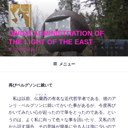
コ
ン
テ
ン
ツ
DIVINE ADMINISTRATION OF
へ
THE LIGHT OF THE EAST
ス
東方の光の経綸
キ
ッ
メニュー
プ
再びベルグソンに就いて
フ
ラン
ス
私は以前、
仏
蘭
西
の有名な近代哲学者である、彼のア
ンリ・ベルグソンに就いてかいた事があるが、今度再び
かいてみたい心が起ったので筆をとったのである。とい
き
うのは、よく私に向って色々な事を
訊
いたり、又私の方
から話す場合、その意味が簡単に分る人は洵に少いので