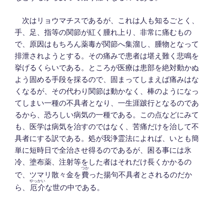
次はリョウマチスであるが、これは人も知るごとく、
手、足、指等の関節が紅く腫れ上り、非常に痛むもの
で、原因はもちろん薬毒が関節へ集溜し、腫物となって
排泄されようとする。その痛みで患者は堪え難く悲鳴を
挙げるくらいである。ところが医療は患部を絶対動かぬ
よう固める手段を採るので、固まってしまえば痛みはな
くなるが、その代わり関節は動かなく、棒のようになっ
てしまい一種の不具者となり、一生涯跛行となるのであ
るから、恐ろしい病気の一種である。この点などにみて
も、医学は病気を治すのではなく、苦痛だけを治して不
具者にする訳である。処が我浄霊法によれば、いとも簡
単に短時日で全治させ得るのであるが、困る事には氷
冷、塗布薬、注射等をした者はそれだけ長くかかるの
つか
で、ツマリ散々金を
費
った揚句不具者とされるのだか
やっかい
ら、
厄介
な世の中である。