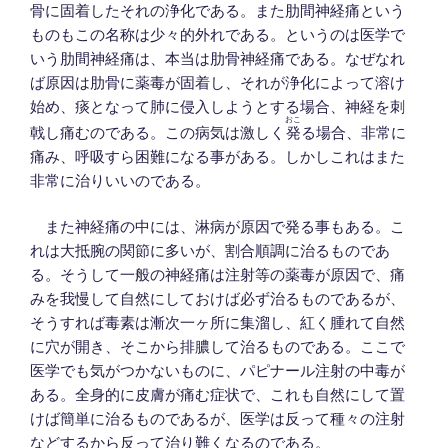
骨に固着したそれの浄化である。また肋間神経痛という
ものもこの名称は少々的外れである。というのは医学で
いう肋間神経痛は、本当は肋骨神経痛である。なぜなれ
ば原因は肋骨に薬毒が固着し、それが浄化によって溶け
始め、痰となって肺に侵入しようとする場合、神経を刺
おこ
戟し痛むのである。この病気は激しく
発
る場合、非常に
痛み、呼吸すら困難になる事がある。しかしこれはまた
非常に治りいいのである。
また神経痛の中には、淋病が原因で発る事もある。こ
れは大抵腕の関節に多いが、割合順調に治るものであ
る。そうして一般の神経痛は注射等の薬毒が原因で、痛
みを我慢して自然にしておけば必ず治るものであるが、
そうすれば毒素は漸次一ヶ所に集溜し、紅く腫れて自然
に穴が開き、そこから排膿して治るものである。ここで
医学でも気がつかないものに、パピナール注射の中毒が
ある。全身的に皮膚が痛む症状で、これも自然にして置
けば簡単に治るものであるが、医学は反って種々の注射
などするから反って治り難くなるのである。