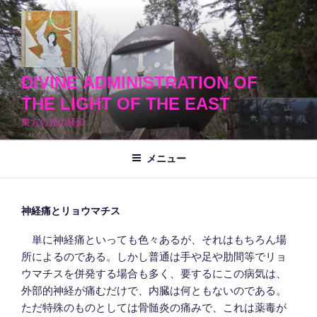
コ
ン
テ
ン
ツ
DIVINE ADMINISTRATION OF
へ
THE LIGHT OF THE EAST
ス
東方の光の経綸
キ
ッ
メニュー
プ
神経痛とリョウマチス
単に神経痛といっても色々あるが、それはもちろん場
所によるのである。しかし普通は手や足や肋間等でリョ
ウマチスを併発する場合も多く、要するにこの病気は、
外部的神経が痛むだけで、内臓は何ともないのである。
ただ特殊のものとしては骨髄炎の痛みで、これは薬毒が