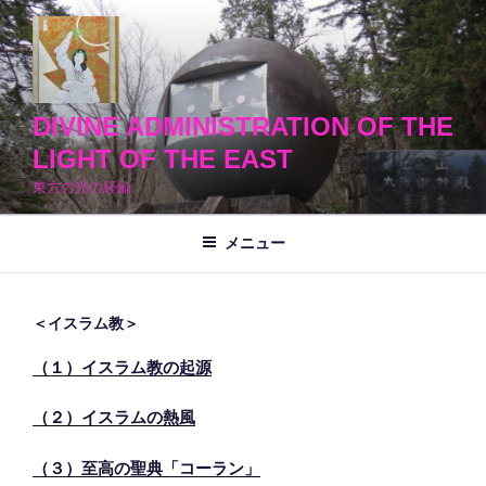
コ
ン
テ
ン
ツ
DIVINE ADMINISTRATION OF THE
へ
LIGHT OF THE EAST
ス
東方の光の経綸
キ
ッ
メニュー
プ
＜イスラム教＞
（１）イスラム教の起源
（２）イスラムの熱風
（３）至高の聖典「コーラン」