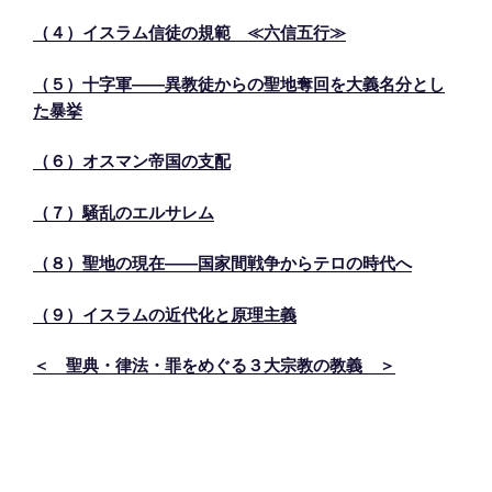
（４）イスラム信徒の規範 ≪六信五行≫
（５）十字軍――異教徒からの聖地奪回を大義名分とし
た暴挙
（６）オスマン帝国の支配
（７）騒乱のエルサレム
（８）聖地の現在――国家間戦争からテロの時代へ
（９）イスラムの近代化と原理主義
＜ 聖典・律法・罪をめぐる３大宗教の教義 ＞