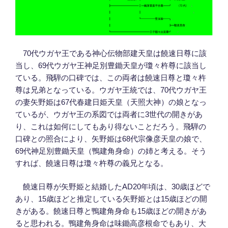
70代ウガヤ王である神心伝物部建天皇は饒速日尊に該
当し、69代ウガヤ王神足別豊鋤天皇が瓊々杵尊に該当し
ている。飛騨の口碑では、この両者は饒速日尊と瓊々杵
尊は兄弟となっている。ウガヤ王統では、70代ウガヤ王
の妻矢野姫は67代春建日姫天皇（天照大神）の娘となっ
ているが、ウガヤ王の系図では両者に3世代の開きがあ
り、これは如何にしてもあり得ないことだろう。飛騨の
口碑との照合により、矢野姫は68代宗像彦天皇の娘で、
69代神足別豊鋤天皇（鴨建角身命）の姉と考える。そう
すれば、饒速日尊は瓊々杵尊の義兄となる。
饒速日尊が矢野姫と結婚したAD20年頃は、30歳ほどで
あり、15歳ほどと推定している矢野姫とは15歳ほどの開
きがある。饒速日尊と鴨建角身命も15歳ほどの開きがあ
ると思われる。鴨建角身命は味鋤高彦根命でもあり、大