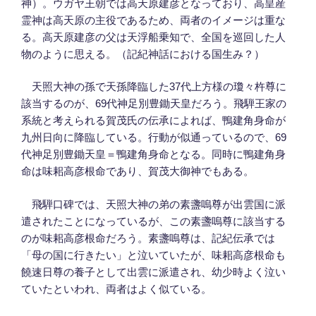
神）。ウガヤ王朝では高天原建彦となっており、高皇産
霊神は高天原の主役であるため、両者のイメージは重な
る。高天原建彦の父は天浮船乗知で、全国を巡回した人
物のように思える。（記紀神話における国生み？）
天照大神の孫で天孫降臨した37代上方様の瓊々杵尊に
該当するのが、69代神足別豊鋤天皇だろう。飛騨王家の
系統と考えられる賀茂氏の伝承によれば、鴨建角身命が
九州日向に降臨している。行動が似通っているので、69
代神足別豊鋤天皇＝鴨建角身命となる。同時に鴨建角身
命は味耜高彦根命であり、賀茂大御神でもある。
飛騨口碑では、天照大神の弟の素盞嗚尊が出雲国に派
遣されたことになっているが、この素盞嗚尊に該当する
のが味耜高彦根命だろう。素盞嗚尊は、記紀伝承では
「母の国に行きたい」と泣いていたが、味耜高彦根命も
饒速日尊の養子として出雲に派遣され、幼少時よく泣い
ていたといわれ、両者はよく似ている。