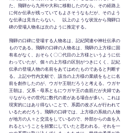
た、飛騨から九州や大和に移動したのなら、その経路上
に何か伝承が残っていてもよさそうなもだが、そのよう
な伝承は見当たらない。 以上のような状況から飛騨口
碑の登場人物名は次のように推定する。
飛騨の口碑に登場する人物名は、記紀関連や神社伝承の
ものである。飛騨の口碑の人物名は、飛騨の上方様に固
有名がなく、おそらく〇〇代目の上方様というように伝
わっていたが、個々の上方様の区別がつきにくく、記紀
伝承の登場人物の名前をあてはめたものであると判断す
る。上記や竹内文献で、該当の上方様の業績をもとに名
前を創作したのが、ウガヤ王朝だろうと考える。ウガヤ
王朝は、父系・母系ともにウガヤ王の血筋だが夫婦であ
りながらその世代に数代の差がある場合が多い。これは
現実的にはあり得ないことで、系図の改ざんが行われて
いるためだろう。飛騨の口碑では、上方様の系統の人物
が地方の人々と交流をしているので、外部からの血を入
れるということを頻繁にしていたと思われる。それを一