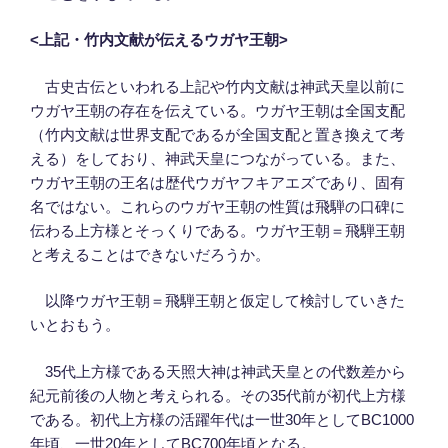
<
上記・竹内文献が伝えるウガヤ王朝
>
古史古伝といわれる上記や竹内文献は神武天皇以前に
ウガヤ王朝の存在を伝えている。ウガヤ王朝は全国支配
（竹内文献は世界支配であるが全国支配と置き換えて考
える）をしており、神武天皇につながっている。また、
ウガヤ王朝の王名は歴代ウガヤフキアエズであり、固有
名ではない。これらのウガヤ王朝の性質は飛騨の口碑に
伝わる上方様とそっくりである。ウガヤ王朝＝飛騨王朝
と考えることはできないだろうか。
以降ウガヤ王朝＝飛騨王朝と仮定して検討していきた
いとおもう。
35代上方様である天照大神は神武天皇との代数差から
紀元前後の人物と考えられる。その35代前が初代上方様
である。初代上方様の活躍年代は一世30年としてBC1000
年頃、一世20年としてBC700年頃となる。