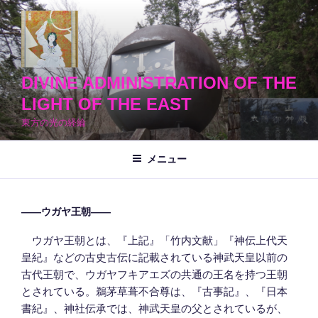
コ
ン
テ
ン
ツ
DIVINE ADMINISTRATION OF THE
へ
LIGHT OF THE EAST
ス
東方の光の経綸
キ
ッ
メニュー
プ
――ウガヤ王朝――
ウガヤ王朝とは、『上記』「竹内文献」『神伝上代天
皇紀』などの古史古伝に記載されている神武天皇以前の
古代王朝で、ウガヤフキアエズの共通の王名を持つ王朝
とされている。鵜茅草葺不合尊は、『古事記』、『日本
書紀』、神社伝承では、神武天皇の父とされているが、