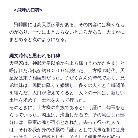
<
飛騨の口碑
>
飛騨国には高天原伝承がある。その内容には様々なも
のがあり、一つにまとまらないところがある。大まかに
まとめると次のようになる。
縄文時代と思われる口碑
天皇家は、神武天皇以前から上方様（うわかたさま）と
呼ばれた時代が約６０００年続いた。上方様の時代、天
皇家は末子相続制だった。子だくさんの時代であり、兄
弟姉妹は、民間に降りて婚姻し、多くの人々と血縁関係
を結んだ。人口が増えてくると、人々の一部は、新しい
土地を求めて、土地を去って行った。
そのときに、上方様の血族であるという証に、勾玉をも
らっていった。勾玉は、湾曲した石で、その湾曲した部
分には、皇室の魂が宿るとされた。去って行った人々
は、それを我が身の係累の「証」として大事な折には身
につけることを伝統とした。そうして何世代かが経つ