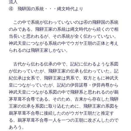
流入
④ 飛騨国の系統・・・縄文時代より
この中で系統が伝わっていないのは④の飛騨国の系統
のみである。飛騨王家の系統は縄文時代から続くので相
当長いと思われるが、その系統が全く伝わっていない。
神武天皇につながる系統の中でウガヤ王朝の正体と考え
られるのは飛騨王家しかない。
古代から伝わる伝承の中で、記紀に伝わるような系図
が伝わっていたが、飛騨王家の伝承も伝わっていた。記
紀伝承は女系で、飛騨王家は男系で、双方ともに神武天
皇につながっていたが、記紀の伊弉諾尊・伊弉冉尊から
神武天皇につながる系図の中で飛騨系と思われるのが鵜
茅草葺不合尊である。そのため、古来から存在した飛騨
王家の伝承を系図に取り込むために、飛騨王家の系図を
鵜茅草葺不合尊に接続したのがウガヤ王朝だと推定す
る。鵜茅草葺不合尊一人を一つの王朝に改ざんしたので
あろう。