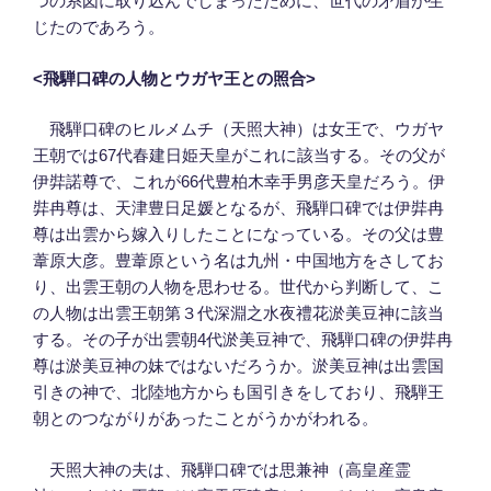
つの系図に取り込んでしまったために、世代の矛盾が生
じたのであろう。
<
飛騨口碑の人物とウガヤ王との照合>
飛騨口碑のヒルメムチ（天照大神）は女王で、ウガヤ
王朝では67代春建日姫天皇がこれに該当する。その父が
伊弉諾尊で、これが66代豊柏木幸手男彦天皇だろう。伊
弉冉尊は、天津豊日足媛となるが、飛騨口碑では伊弉冉
尊は出雲から嫁入りしたことになっている。その父は豊
葦原大彦。豊葦原という名は九州・中国地方をさしてお
り、出雲王朝の人物を思わせる。世代から判断して、こ
の人物は出雲王朝第３代深淵之水夜禮花淤美豆神に該当
する。その子が出雲朝4代淤美豆神で、飛騨口碑の伊弉冉
尊は淤美豆神の妹ではないだろうか。淤美豆神は出雲国
引きの神で、北陸地方からも国引きをしており、飛騨王
朝とのつながりがあったことがうかがわれる。
天照大神の夫は、飛騨口碑では思兼神（高皇産霊