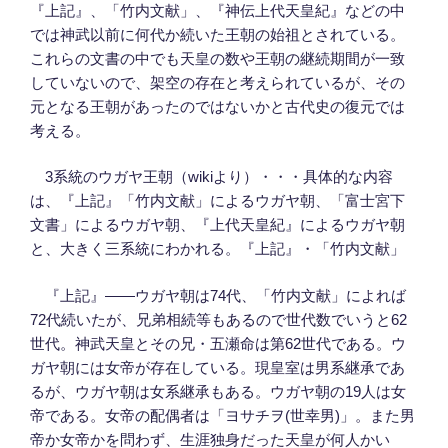
『上記』、「竹内文献」、『神伝上代天皇紀』などの中
では神武以前に何代か続いた王朝の始祖とされている。
これらの文書の中でも天皇の数や王朝の継続期間が一致
していないので、架空の存在と考えられているが、その
元となる王朝があったのではないかと古代史の復元では
考える。
3系統のウガヤ王朝（wikiより）・・・具体的な内容
は、『上記』「竹内文献」によるウガヤ朝、「富士宮下
文書」によるウガヤ朝、『上代天皇紀』によるウガヤ朝
と、大きく三系統にわかれる。『上記』・「竹内文献」
『上記』――ウガヤ朝は74代、「竹内文献」によれば
72代続いたが、兄弟相続等もあるので世代数でいうと62
世代。神武天皇とその兄・五瀬命は第62世代である。ウ
ガヤ朝には女帝が存在している。現皇室は男系継承であ
るが、ウガヤ朝は女系継承もある。ウガヤ朝の19人は女
帝である。女帝の配偶者は「ヨサチヲ(世幸男)」。また男
帝か女帝かを問わず、生涯独身だった天皇が何人かい