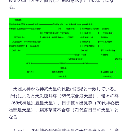
復元の該当人物と照合した系図を示すと下のようにな
る。
天照大神から神武天皇の代数は記紀と一致している。
それによると天忍穂耳尊（68代宗像彦天皇）、瓊々杵尊
（69代神足別豊鋤天皇）、日子穂々出見尊（70代神心伝
物部建天皇）、鵜茅草葺不合尊（71代百日臼杵天皇）と
なる。
しかし、70代神心伝物部建天皇の子に高倉下命、宇摩