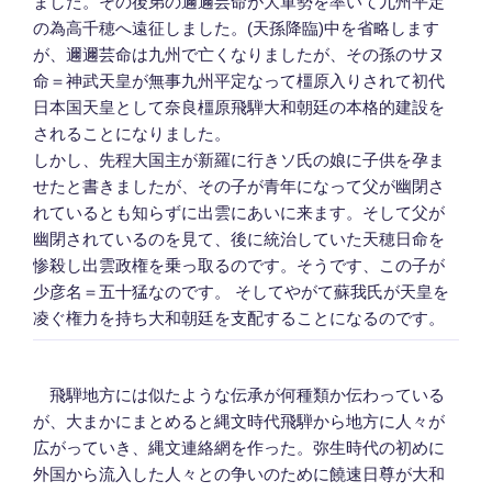
ました。その後弟の邇邇芸命が大軍勢を率いて九州平定
の為高千穂へ遠征しました。(天孫降臨)中を省略します
が、邇邇芸命は九州で亡くなりましたが、その孫のサヌ
命＝神武天皇が無事九州平定なって橿原入りされて初代
日本国天皇として奈良橿原飛騨大和朝廷の本格的建設を
されることになりました。
しかし、先程大国主が新羅に行きソ氏の娘に子供を孕ま
せたと書きましたが、その子が青年になって父が幽閉さ
れているとも知らずに出雲にあいに来ます。そして父が
幽閉されているのを見て、後に統治していた天穂日命を
惨殺し出雲政権を乗っ取るのです。そうです、この子が
少彦名＝五十猛なのです。 そしてやがて蘇我氏が天皇を
凌ぐ権力を持ち大和朝廷を支配することになるのです。
飛騨地方には似たような伝承が何種類か伝わっている
が、大まかにまとめると縄文時代飛騨から地方に人々が
広がっていき、縄文連絡網を作った。弥生時代の初めに
外国から流入した人々との争いのために饒速日尊が大和