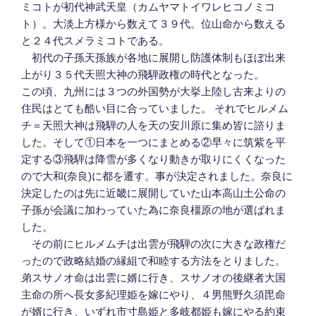
ミコトが初代神武天皇（カムヤマトイワレヒコノミコ
ト）。大淡上方様から数えて３９代。位山命から数える
と２４代スメラミコトである。
初代の子孫天孫族が各地に展開し防護体制もほぼ出来
上がり３５代天照大神の飛騨政権の時代となった。
この頃、九州には３つの外国勢が大挙上陸し古来よりの
住民はとても酷い目に合っていました。 それでヒルメム
チ＝天照大神は飛騨の人を天の安川原に集め皆に諮りま
した。そして①日本を一つにまとめる②早々に筑紫を平
定する③飛騨は降雪が多くなり動きが取りにくくなった
ので大和(奈良)に都を遷す。事が決定されました。奈良に
決定したのは先に近畿に展開していた山本高山土公命の
子孫が会議に加わっていた為に奈良橿原の地が選ばれま
した。
その前にヒルメムチは出雲が飛騨の次に大きな政権だ
ったので政略結婚の縁組で和睦する方法をとりました。
弟スサノオ命は出雲に婿に行き、スサノオの後継者大国
主命の所へ長女多紀理姫を嫁にやり、４男熊野久須毘命
が婿に行き、いずれ市寸島姫と多岐都姫も嫁にやる約束