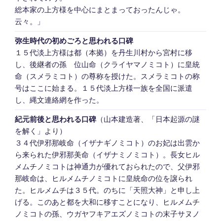
総本家の上方様を中心にまとまっておったんじゃ。
云々。」
弥生時代の初めごろと思われる口碑
１５代淡上方様は都（本拠）を丹生川村から宮村に移
し、後継者の孫 位山命（クライヤマノミコト）に皇統
命（スメラミコト）の尊称を授けた。スメラミコトの称
号はここに始まる。１５代淡上方様一族を全国に派遣
し、縄文連絡網を作った。
紀元前後と思われる口碑
（山本建造著、「日本起源の謎
を解く」より）
３４代伊邪那岐命（イザナギノミコト）のお妃は出雲か
ら来られた伊邪那美命（イザナミノミコト）。長女ヒル
メムチノミコトは神通力が優れておられたので、父伊邪
那岐命は、ヒルメムチノミコトに皇統命の位を譲られ
た。ヒルメムチは３５代。のちに「天照大神」と申し上
げる。このあと都を大和に移すことになり、ヒルメムチ
ノミコトの孫、ウガヤフキアエズノミコトの末子サヌノ