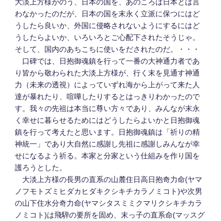
大淡上方様がのう、日本の国を、あのころは日本とは言
わなかったのだが、日本の国を末永く立派に保つにはど
うしたら良いか、外国に侵略されないようにするにはど
うしたらよいか、いろいろとご心配下されたそうじゃ。
そして、国内のあちこちに使いをだされたのだ。・・・
口碑では、日抱御魂鎮を行って一番の大神通力者であ
り皆から敬わられた大淡上方様が、行く末を見通す神通
力（未来の透視）によっていずれ海から上がって来た人
達が暴れたり、喧嘩したりするとはっきりわかったので
す。我々の先祖は本当に尊い方々であり、みんなが末永
く幸せに暮らせるためにはどうしたらよいかと日抱御魂
鎮を行って考えたと思います。日抱御魂鎮は「祈りの精
神統一」であり大自然に感謝し先祖に感謝しみんなが幸
せになるよう祈る。本家と分家という仕組みを作り国を
護ろうとした。
大淡上方様の長男の直系の山麓住日高日抱奇力命(ヤマ
ノフモトズミヒダカヒダキクシキチカラノミコト)や次男
の山下住水分奇力命(ヤマシタスミミクマリクシキチカラ
ノミコト)は飛騨の要所を固め、末っ子の直系命(マッスグ