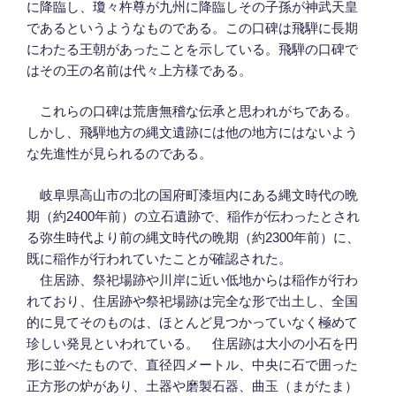
に降臨し、瓊々杵尊が九州に降臨しその子孫が神武天皇
であるというようなものである。この口碑は飛騨に長期
にわたる王朝があったことを示している。飛騨の口碑で
はその王の名前は代々上方様である。
これらの口碑は荒唐無稽な伝承と思われがちである。
しかし、飛騨地方の縄文遺跡には他の地方にはないよう
な先進性が見られるのである。
岐阜県高山市の北の国府町漆垣内にある縄文時代の晩
期（約2400年前）の立石遺跡で、稲作が伝わったとされ
る弥生時代より前の縄文時代の晩期（約2300年前）に、
既に稲作が行われていたことが確認された。
住居跡、祭祀場跡や川岸に近い低地からは稲作が行わ
れており、住居跡や祭祀場跡は完全な形で出土し、全国
的に見てそのものは、ほとんど見つかっていなく極めて
珍しい発見といわれている。 住居跡は大小の小石を円
形に並べたもので、直径四メートル、中央に石で囲った
正方形の炉があり、土器や磨製石器、曲玉（まがたま）