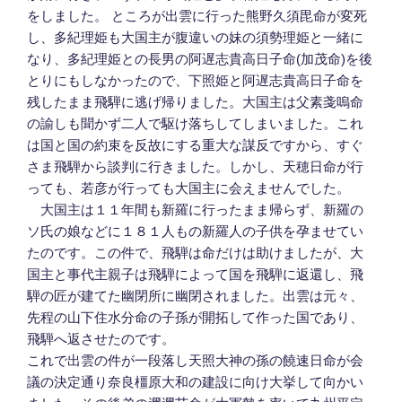
をしました。 ところが出雲に行った熊野久須毘命が変死
し、多紀理姫も大国主が腹違いの妹の須勢理姫と一緒に
なり、多紀理姫との長男の阿遅志貴高日子命(加茂命)を後
とりにもしなかったので、下照姫と阿遅志貴高日子命を
残したまま飛騨に逃げ帰りました。大国主は父素戔嗚命
の諭しも聞かず二人で駆け落ちしてしまいました。これ
は国と国の約束を反故にする重大な謀反ですから、すぐ
さま飛騨から談判に行きました。しかし、天穂日命が行
っても、若彦が行っても大国主に会えませんでした。
大国主は１１年間も新羅に行ったまま帰らず、新羅の
ソ氏の娘などに１８１人もの新羅人の子供を孕ませてい
たのです。この件で、飛騨は命だけは助けましたが、大
国主と事代主親子は飛騨によって国を飛騨に返還し、飛
騨の匠が建てた幽閉所に幽閉されました。出雲は元々、
先程の山下住水分命の子孫が開拓して作った国であり、
飛騨へ返させたのです。
これで出雲の件が一段落し天照大神の孫の饒速日命が会
議の決定通り奈良橿原大和の建設に向け大挙して向かい