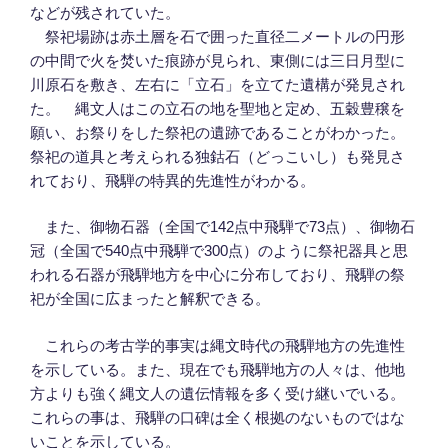
などが残されていた。
祭祀場跡は赤土層を石で囲った直径二メートルの円形
の中間で火を焚いた痕跡が見られ、東側には三日月型に
川原石を敷き、左右に「立石」を立てた遺構が発見され
た。 縄文人はこの立石の地を聖地と定め、五穀豊穣を
願い、お祭りをした祭祀の遺跡であることがわかった。
祭祀の道具と考えられる独鈷石（どっこいし）も発見さ
れており、飛騨の特異的先進性がわかる。
また、御物石器（全国で142点中飛騨で73点）、御物石
冠（全国で540点中飛騨で300点）のように祭祀器具と思
われる石器が飛騨地方を中心に分布しており、飛騨の祭
祀が全国に広まったと解釈できる。
これらの考古学的事実は縄文時代の飛騨地方の先進性
を示している。また、現在でも飛騨地方の人々は、他地
方よりも強く縄文人の遺伝情報を多く受け継いでいる。
これらの事は、飛騨の口碑は全く根拠のないものではな
いことを示している。