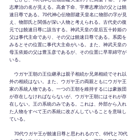
志摩治の名が見える。高倉下命、宇摩志摩治の父とは饒
速日尊である。70代神心伝物部建天皇名に物部の字が見
え、物部氏と関係が深い人物と考えられる。古代史の復
元では饒速日尊に該当する。神武天皇の皇后五十鈴姫の
父は事代主命であり、その父は饒速日尊である。系図を
みるとその位置に事代大主命がいる。また、神武天皇の
母玉依姫の父は豊玉彦であるが、その位置に早草綿守が
いる。
ウガヤ王朝の王位継承は親子相続か兄弟相続でそれ以
外の相続はない。また、ウガヤ王の両親ともにウガヤ王
家の系統人物である。一つの王朝を維持するには豪族団
が存在しなければならないが、ウガヤ王朝にはそれが存
在しない。王の系統のみである。これは、外部から入れ
た人物をすべて王の系統に改ざんしていることを意味し
ている。
70代ウガヤ王が饒速日尊と思われるので、69代と70代