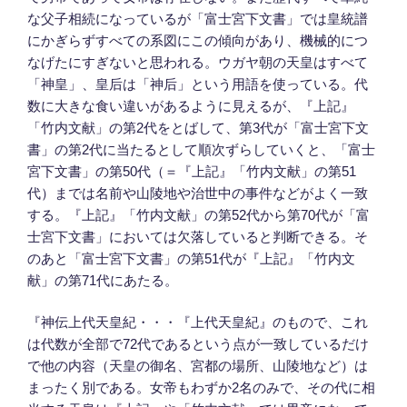
な父子相続になっているが「富士宮下文書」では皇統譜
にかぎらずすべての系図にこの傾向があり、機械的につ
なげたにすぎないと思われる。ウガヤ朝の天皇はすべて
「神皇」、皇后は「神后」という用語を使っている。代
数に大きな食い違いがあるように見えるが、『上記』
「竹内文献」の第2代をとばして、第3代が「富士宮下文
書」の第2代に当たるとして順次ずらしていくと、「富士
宮下文書」の第50代（＝『上記』「竹内文献」の第51
代）までは名前や山陵地や治世中の事件などがよく一致
する。『上記』「竹内文献」の第52代から第70代が「富
士宮下文書」においては欠落していると判断できる。そ
のあと「富士宮下文書」の第51代が『上記』「竹内文
献」の第71代にあたる。
『神伝上代天皇紀・・・『上代天皇紀』のもので、これ
は代数が全部で72代であるという点が一致しているだけ
で他の内容（天皇の御名、宮都の場所、山陵地など）は
まったく別である。女帝もわずか2名のみで、その代に相