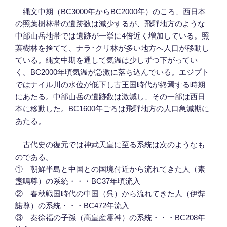
縄文中期（BC3000年からBC2000年）のころ、西日本
の照葉樹林帯の遺跡数は減少するが、飛騨地方のような
中部山岳地帯では遺跡が一挙に4倍近く増加している。照
葉樹林を捨てて、ナラ･クリ林が多い地方へ人口が移動し
ている。縄文中期を通して気温は少しずつ下がってい
く。BC2000年頃気温が急激に落ち込んでいる。エジプト
ではナイル川の水位が低下し古王国時代が終焉する時期
にあたる。中部山岳の遺跡数は激減し、その一部は西日
本に移動した。BC1600年ごろは飛騨地方の人口急減期に
あたる。
古代史の復元では神武天皇に至る系統は次のようなも
のである。
① 朝鮮半島と中国との国境付近から流れてきた人（素
盞嗚尊）の系統・・・BC37年頃流入
② 春秋戦国時代の中国（呉）から流れてきた人（伊弉
諾尊）の系統・・・BC472年流入
③ 秦徐福の子孫（高皇産霊神）の系統・・・BC208年