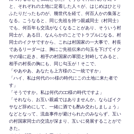
と、それぞれの土地に定着した人々が、はじめはひとり
ふたりだったものが、幾世代を経て、何百人かの集落と
なる。こうなると、同じ先祖を持つ親戚同士（村同士）
でも、何百年も交流がなくなることがあり、そういう村
同士が、ある日、なんらかのことでトラブルになる。村
同士のイクサですから、これは村国家の一大事で、村長
であるリーダーは、胸にご先祖伝来の勾玉を下げてイク
サの場に赴き、相手の村国家の軍団と対峙してみると、
相手の村長の胸にも、同じ勾玉が！そこで、
「やあやあ、あなたも上方様のご一統ですか」
「ハイ、私は何代の○○様の時代にこの土地に来た者で
す」
「そうですか。私は何代の□□様の時代ですよ」
「それなら、お互い親戚ではありませんか。ならばイク
サなど辞めにして、一緒に酒でも酌み交わしましょう」
などとなって、流血事件が避けられたのみならず、互い
の村国家同士の交流が深まり、互いに発展することがで
きた。