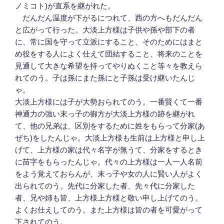
ノミコト)が直系を継がれた。
だんだん温度が下がるにつれて、西の方へもだんだん
と広がって行った。大淡上方様は子供や孫や部下の者
に、常に国を守って立派にすること、そのためにはまと
め役をする人によく仕えて団結すること、将来のことを
見通して大きな希望を持ってやりぬくこと等々を教えら
れてのう。子は孫にまた孫にと子孫は受け継いたんじ
ゃ。
大淡上方様には子が大勢おられてのう。一番賢くて一番
神通力の強い末っ子の御方が大淡上方様の跡を継がれ
て、他の兄弟は、区別をするために姓をもらって分家(あ
ぜち)をしたんじゃ。大淡上方様も生前は上方様と申し上
げて、上方様の家は代々名字が無うて、分家をするとき
に苗字をもらったんじゃ。代々の上方様は一人一人名前
をよう覚えておらんが、末っ子や女の人に賢い人がよく
出られてのう。先代に分家した者、先々代に分家した
者、兄や姉も皆、上方様上方様と敬い申し上げてのう。
よくお仕えしてのう。また上方様は皆の者を可愛がって
下されてのう。