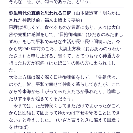
そんな「証」が、勾玉であった、という。
弥生時代の直前と思われる口碑
（山本健造著「明らかに
された神武以前」福来出版より要約）
飛騨は涼しくて、食べるものが豊富にあり、人々は大自
然や先祖に感謝をして、”日抱御魂鎮”（ひだきのみたまし
ずめ）をして平和で幸せな生活が長い長い間続いた。今
から約2500年前のころ、大淡上方様（おおあわのうわか
たさま）と申し上げる、賢くて、とてつもなく神通力を
持ったお方が旗鉾（はたほこ）の奥の方に出られまし
た。
大淡上方様は深く深く日抱御魂鎮をして、「先祖代々こ
のかた、皆、平和で幸せで仲良く暮らしてきたが、これ
から将来海から上がって来た人たちが暴れたり、喧嘩し
たりする事が起きてくるだろう。
今までは、ただ仲良くしてきただけでよかったがこれ
からは団結して固まってゆかねば幸せを守ることはでき
ない」と考えました。（いざと言うときに備えて国造り
をせねば）