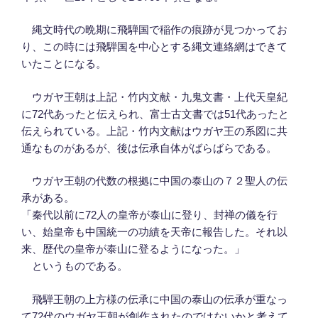
縄文時代の晩期に飛騨国で稲作の痕跡が見つかってお
り、この時には飛騨国を中心とする縄文連絡網はできて
いたことになる。
ウガヤ王朝は上記・竹内文献・九鬼文書・上代天皇紀
に72代あったと伝えられ、富士古文書では51代あったと
伝えられている。上記・竹内文献はウガヤ王の系図に共
通なものがあるが、後は伝承自体がばらばらである。
ウガヤ王朝の代数の根拠に中国の泰山の７２聖人の伝
承がある。
「秦代以前に72人の皇帝が泰山に登り、封禅の儀を行
い、始皇帝も中国統一の功績を天帝に報告した。それ以
来、歴代の皇帝が泰山に登るようになった。」
というものである。
飛騨王朝の上方様の伝承に中国の泰山の伝承が重なっ
て72代のウガヤ王朝が創作されたのではないかと考えて