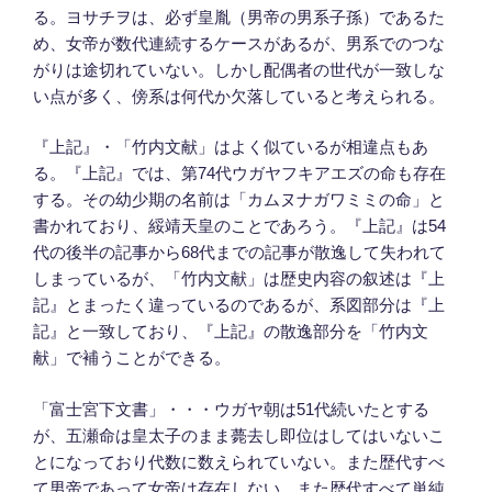
る。ヨサチヲは、必ず皇胤（男帝の男系子孫）であるた
め、女帝が数代連続するケースがあるが、男系でのつな
がりは途切れていない。しかし配偶者の世代が一致しな
い点が多く、傍系は何代か欠落していると考えられる。
『上記』・「竹内文献」はよく似ているが相違点もあ
る。『上記』では、第74代ウガヤフキアエズの命も存在
する。その幼少期の名前は「カムヌナガワミミの命」と
書かれており、綏靖天皇のことであろう。『上記』は54
代の後半の記事から68代までの記事が散逸して失われて
しまっているが、「竹内文献」は歴史内容の叙述は『上
記』とまったく違っているのであるが、系図部分は『上
記』と一致しており、『上記』の散逸部分を「竹内文
献」で補うことができる。
「富士宮下文書」・・・ウガヤ朝は51代続いたとする
が、五瀬命は皇太子のまま薨去し即位はしてはいないこ
とになっており代数に数えられていない。また歴代すべ
て男帝であって女帝は存在しない。また歴代すべて単純