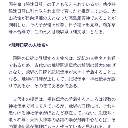
国主命（饒速日尊）の子とも伝えられているが、幼少時
饒速日尊に引き取られ出雲で育ったと推定している。大
山祇命が日向津姫の夫となった高皇産霊神であることが
判明した。その子が瓊々杵尊、日子穂々出見尊、鵜茅草
葺不合尊で、この三人は飛騨系（縄文系）となる。
<
飛騨口碑の人物名
>
飛騨の口碑に登場する人物名は、記紀の人物名と共通
であるため、古代史の飛騨関連伝承の解明の最大の妨げ
となり、飛騨の口碑と記紀伝承が大きく矛盾することに
なる。飛騨の口碑が正しくて、記紀伝承・神社伝承が誤
りであるか、その逆であるかである。
古代史の復元は、複数伝承の矛盾するところは複数の
神社伝承で補ってきているが、飛騨の口碑には、それを
裏付ける神社伝承がほとんど存在していない。忍穂耳・
瓊々杵尊・天照大神等の活躍の場が飛騨中心ならば、そ
の関連伝承が飛騨にもっと残っていると思われる。ま