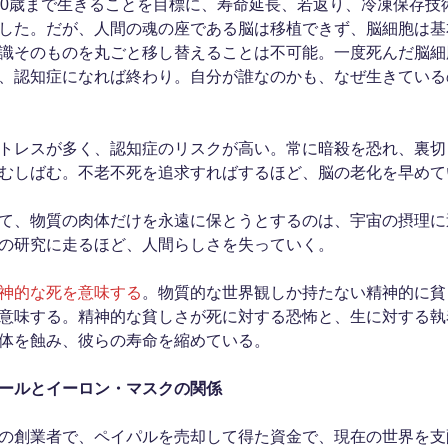
50歳まで生きることを目標に、寿命延長、若返り、冷凍保存技
した。だが、人間の魂の座である脳は移植できず、脳細胞は基
識そのものを丸ごと移し替えることは不可能。一度死んだ脳細
、認知症になれば終わり。自分が誰なのかも、なぜ生きている
トレスが多く、認知症のリスクが高い。常に暗殺を恐れ、裏切
むしばむ。不老不死を追求すればするほど、脳の老化を早めて
て、物質の肉体だけを永遠に保とうとするのは、宇宙の摂理に
の研究に走るほど、人間らしさを失っていく。
神的な死を意味する
。物質的な世界観しか持たない精神的に貧
意味する。精神的な貧しさが死に対する恐怖と、生に対する執
体を蝕み、彼らの寿命を縮めている。
ールとイーロン・マスクの関係
の創業者で、ペイパルを売却して得た資金で、現在の世界を支