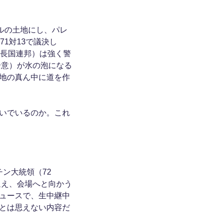
ルの土地にし、パレ
1対13で議決し
首長国連邦）は強く警
合意）が水の泡になる
地の真ん中に道を作
いでいるのか。これ
チン大統領（72
迎え、会場へと向かう
ュースで、生中継中
とは思えない内容だ