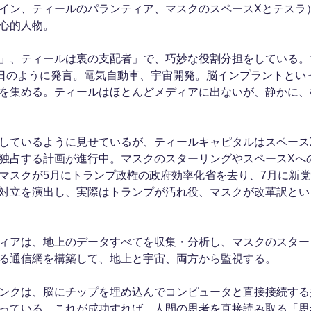
イン、ティールのパランティア、マスクのスペースXとテスラ
心的人物。
」、ティールは裏の支配者」で、巧妙な役割分担をしている。
日のように発言。電気自動車、宇宙開発。脳インプラントとい
を集める。ティールはほとんどメディアに出ないが、静かに、
しているように見せているが、ティールキャピタルはスペース
独占する計画が進行中。マスクのスターリングやスペースXへ
マスクが5月にトランプ政権の政府効率化省を去り、7月に新
対立を演出し、実際はトランプが汚れ役、マスクが改革訳とい
ィアは、地上のデータすべてを収集・分析し、マスクのスター
る通信網を構築して、地上と宇宙、両方から監視する。
ンクは、脳にチップを埋め込んでコンピュータと直接接続する
っている。これが成功すれば、人間の思考を直接読み取る「思