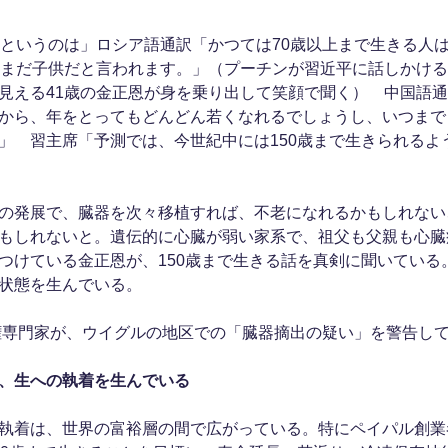
歳というのは」ロシア語通訳「かつては70歳以上まで生きる人
もまだ子供だと言われます。」（プーチンが習近平に話しかけ
見える41歳の金正恩が身を乗り出して笑顔で聞く） 中国語
から、年をとってもどんどん若くなれるでしょうし、いつまで
」 習主席「予測では、今世紀中には150歳まで生きられるよ
の発展で、臓器を次々移植すれば、不老になれるかもしれない、
もしれないと。遺伝的に心臓が弱い家系で、祖父も父親も心臓
つけている金正恩が、150歳まで生きる話を真剣に聞いている
状態を生んでいる。
人権専門家が、ウイグルの地区での「臓器摘出の疑い」を警告し
、生への執着を生んでいる
執着は、世界の富裕層の間で広がっている。特にペイパル創業