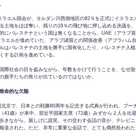
。
スラエル国会が、ヨルダン川西側地区の82％を正式にイスラエ
る土地をほぼ奪い、残りの18％の飛び地に押し込める決議を、7
的にパレスチナという国は無くなることから、UAE（アラブ
イスラエルが進めていた、アラブ諸国との関係改善（アブラハム
ルはパレスチナの土地を勝手に国有化したり、パレスチナ入植
くする計画を進めている。
国際社会の目を盗みながら、年数をかけて行うことを、なぜ急
の旗手たちの焦りが出ているのではないか。
致命的な欠陥
中国北京で、日本との戦勝80周年を記念する式典が行われ、プー
（41歳）が来中。習近平国家主席（72歳）みずから２人を出
歩きながら、親しげに談笑。その交わす会話の音が、テレビニ
報道された。ただ、非常に重要な会話で、とても偶然拾われた