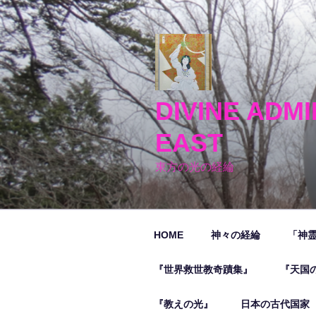
コ
ン
テ
ン
ツ
へ
DIVINE ADMI
ス
キ
EAST
ッ
プ
東方の光の経綸
HOME
神々の経綸
「神
『世界救世教奇蹟集』
『天国
『教えの光』
日本の古代国家