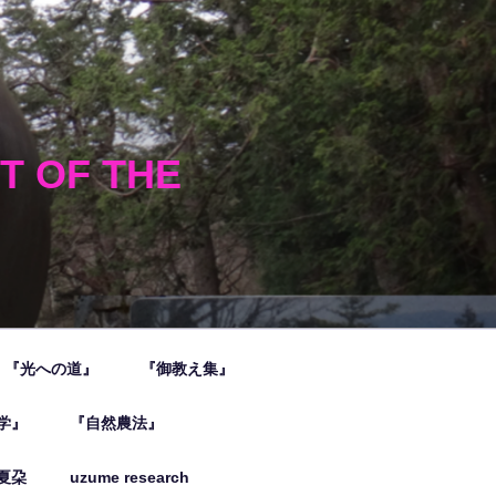
HT OF THE
『光への道』
『御教え集』
学』
『自然農法』
夏朶
uzume research