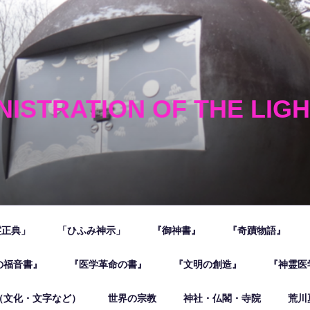
NISTRATION OF THE LIG
霊正典」
「ひふみ神示」
『御神書』
『奇蹟物語』
の福音書』
『医学革命の書』
『文明の創造』
『神霊医
（文化・文字など）
世界の宗教
神社・仏閣・寺院
荒川