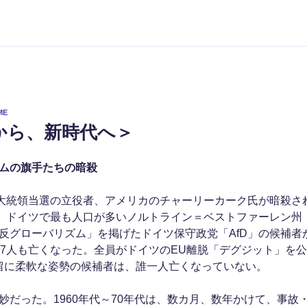
ME
から、新時代へ＞
ムの旗手たちの暗殺
プ大統領当選の立役者、アメリカのチャーリーカーク氏が暗殺さ
の、ドイツで最も人口が多いノルトライン＝ベストファーレン州（
反グローバリズム」を掲げたドイツ保守政党「AfD」の候補者
で7人も亡くなった。全員がドイツのEU離脱「デグジット」を
残留に柔軟な姿勢の候補者は、誰一人亡くなっていない。
妙だった。1960年代～70年代は、数カ月、数年かけて、事故