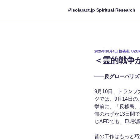
@solaract.jp Spiritual Research
投
2025年10月4日
投稿者:
UZU
稿
＜霊的戦争
日:
――反グローバリズ
9月10日、トラン
ツでは、9月14日
挙前に、「反移民、
旬のわずか13日間
じAFDでも、EU
昔の工作はもっと巧