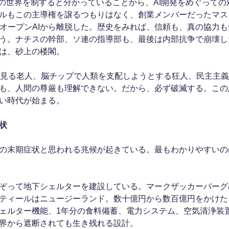
の世界を制すると分かっていることから、AI開発をめぐっての
ルもこの主導権を譲るつもりはなく、創業メンバーだったマス
たオープンAIから離脱した。歴史をみれば、信頼も、真の協力
う。ナチスの幹部、ソ連の指導部も、最後は内部抗争で崩壊し
は、砂上の楼閣。
夢見る老人、脳チップで人類を支配しようとする狂人、民主主
も、人間の尊厳も理解できない。だから、必ず破滅する。この
い時代が始まる。
状
の末期症状と思われる兆候が起きている。最もわかりやすいの
ぞって地下シェルターを建設している。マークザッカーバーグ
ティールはニュージーランド。数十億円から数百億円をかけた
ェルター機能、1年分の食料備蓄、電力システム、空気清浄装
界から遮断されても生き残れる設計。