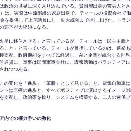
は政治の世界に深く入り込んでいる。貧困層出身の苦労人とさ
歳）は、実際は中流階級の家庭出身で。ティールの投資会社で
資金を提供して上院議員にし、副大統領まで押し上げた。トラン
の部下が大統領になる。
火星に移住させる」と言っているが、ティールは「民主主義と
ること」と言っている。ティールが目指しているのは、選挙も
接支配。政府機能をすべて民経過し、AIと企業が統合する世
号通貨に、軍事は民間軍事会社に、諜報活動はパランティアに、
されつつある。
この変化を「進歩」「革新」として見せること。電気自動車は
ントは医療の進歩と、すべてポジティブに演出するイメージ戦
を支配し、政治家を操り、システムを構築する。二人の連係プ
ア内での権力争いの激化