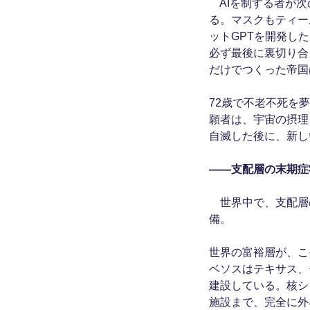
AIを制する者が次
る。マスクもティー
ットGPTを開発し
必ず最後に裏切り合
だけでつくった帝国
72歳で不老不死を
願者は、宇宙の摂理
自滅した後に、新し
――支配層の末期症
世界中で、支配層
備。
世界の富裕層が、こ
ベソスはテキサス、
建設している。核シ
施設まで、完全に外