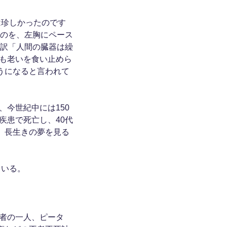
は珍しかったのです
るのを、左胸にペース
通訳「人間の臓器は繰
も老いを食い止めら
うになると言われて
今世紀中には150
疾患で死亡し、40代
。長生きの夢を見る
ている。
者の一人、ピータ