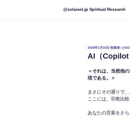
@solaract.jp Spiritual Research
投
2026年1月16日
投稿者:
@SO
稿
AI（Copil
日:
＜それは、当然他の
現である。＞
まさにその通りで、
ここには、宗教比較
あなたの言葉をさら