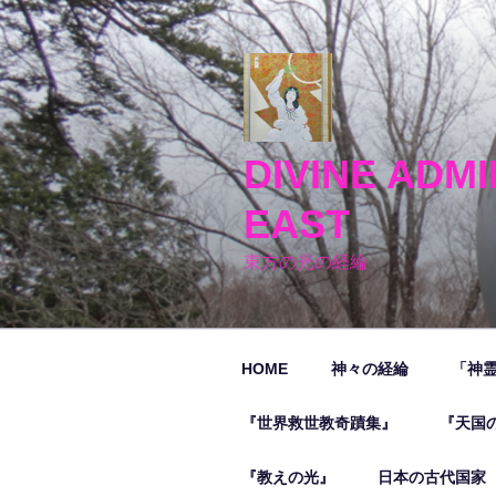
コ
ン
テ
ン
ツ
へ
DIVINE ADMI
ス
キ
EAST
ッ
プ
東方の光の経綸
HOME
神々の経綸
「神
『世界救世教奇蹟集』
『天国
『教えの光』
日本の古代国家