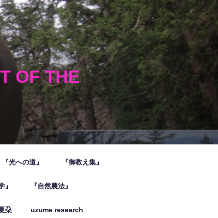
HT OF THE
『光への道』
『御教え集』
学』
『自然農法』
夏朶
uzume research