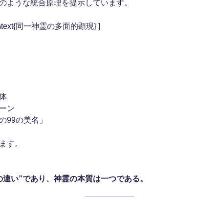
のような統合原理を提示しています。
 = \text{同一神霊の多面的顕現} ]
体
ーン
の99の美名」
ます。
の違い”であり、神霊の本質は一つである。