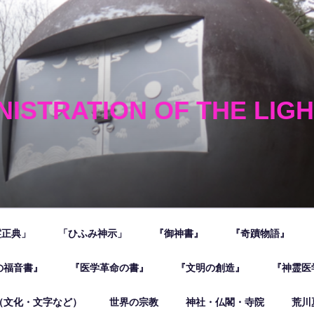
NISTRATION OF THE LIG
霊正典」
「ひふみ神示」
『御神書』
『奇蹟物語』
の福音書』
『医学革命の書』
『文明の創造』
『神霊医
（文化・文字など）
世界の宗教
神社・仏閣・寺院
荒川