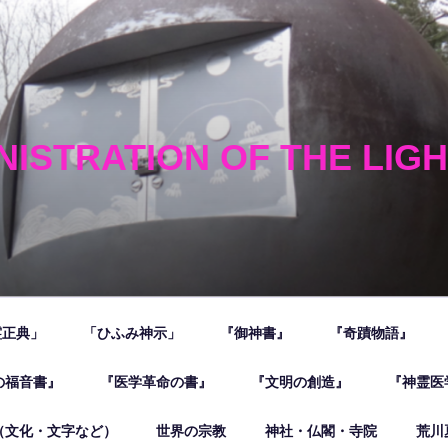
NISTRATION OF THE LIG
霊正典」
「ひふみ神示」
『御神書』
『奇蹟物語』
の福音書』
『医学革命の書』
『文明の創造』
『神霊医
（文化・文字など）
世界の宗教
神社・仏閣・寺院
荒川