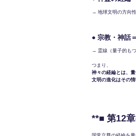
→ 地球文明の方向性
● 宗教・神話
→ 霊線（量子的も
つまり、
神々の経綸とは、量
文明の進化はその情
**■ 第1
国常立尊の経綸を量