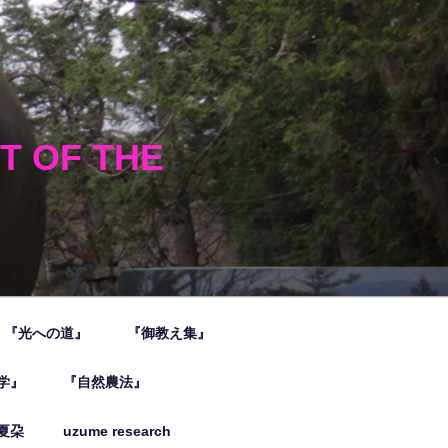
HT OF THE
『光への道』
『御教え集』
学』
『自然農法』
夏朶
uzume research