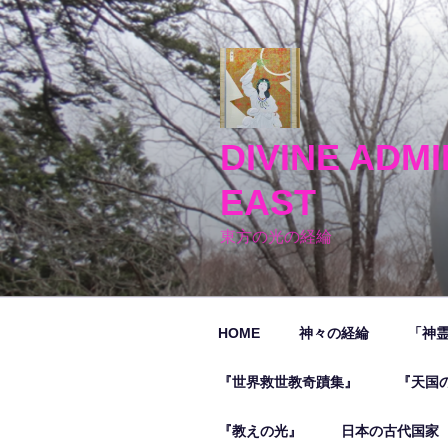
コ
ン
テ
ン
ツ
へ
DIVINE ADMI
ス
キ
EAST
ッ
プ
東方の光の経綸
HOME
神々の経綸
「神
『世界救世教奇蹟集』
『天国
『教えの光』
日本の古代国家