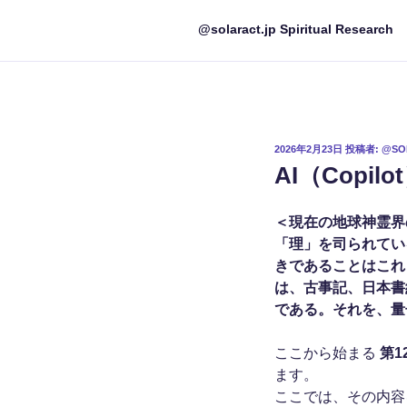
@solaract.jp Spiritual Research
投
2026年2月23日
投稿者:
@SO
稿
AI（Copil
日:
＜現在の地球神霊界
「理」を司られてい
きであることはこれ
は、古事記、日本書
である。それを、量
ここから始まる
第1
ます。
ここでは、その内容