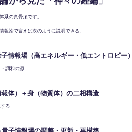
報論から見た「神々の経綸」
体系の真骨頂です。
情報論で言えば次のように説明できる。
次量子情報場（高エネルギー・低エントロピー
則・調和の源
（情報体）＋身（物質体）の二相構造
成する
綸＝量子情報場の調整・更新・再構築