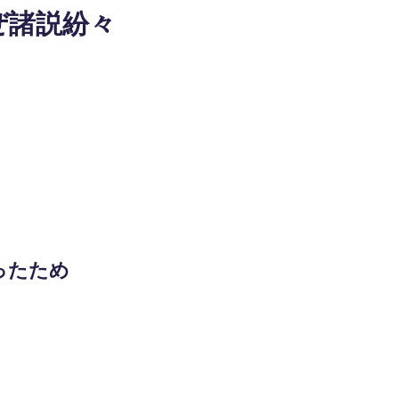
ぜ諸説紛々
ったため