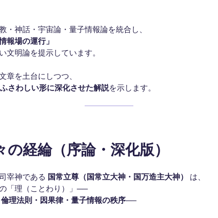
教・神話・宇宙論・量子情報論を統合し、
情報場の運行」
い文明論を提示しています。
文章を土台にしつつ、
てふさわしい形に深化させた解説
を示します。
神々の経綸（序論・深化版）
の司宰神である
国常立尊（国常立大神・国万造主大神）
は、
の「理（ことわり）」──
・倫理法則・因果律・量子情報の秩序
──