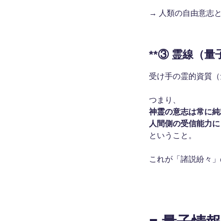
→ 人類の自由意志
**③ 霊線（
受け手の霊的資質（
つまり、
神霊の意志は常に純
人間側の受信能力に
ということ。
これが「諸説紛々」