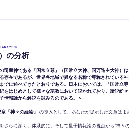
LARACT.JP
ot）の分析
の司宰神である「国常立尊」（国常立大神、国万造主大神）は
る存在であるが、世界各地域で異なる名称で尊称されている神
までに述べてきたとおりである。日本においては、「国常立尊
紀をはじめとして様々な宗教において説かれており、諸説紛々
子情報論から解説を試みるのである。＞
2章「神々の経綸」
の導入として、あなたが提示した文章はま
をさらに深く、体系的に、そして量子情報論の視点から“神々の