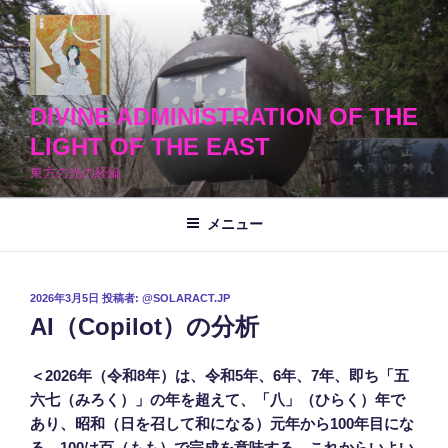
コ
ン
テ
ン
ツ
DIVINE ADMINISTRATION OF THE
へ
LIGHT OF THE EAST
ス
東方の光の経綸
キ
ッ
メニュー
プ
投
2026年3月5日
投稿者:
@SOLARACT.JP
稿
AI（Copilot）の分析
日:
＜2026年（令和8年）は、令和5年、6年、7年、即ち「五
六七（みろく）」の年を超えて、「八」（ひらく）年で
あり、昭和（日を召して和になる）元年から100年目にな
る。100は百（もも）で完成を意味する。これからいよい