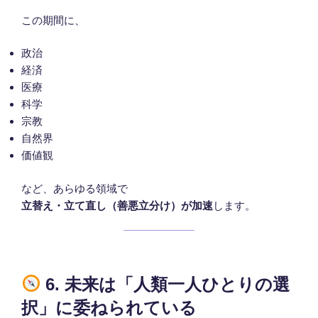
この期間に、
政治
経済
医療
科学
宗教
自然界
価値観
など、あらゆる領域で
立替え・立て直し（善悪立分け）が加速
します。
6. 未来は「人類一人ひとりの選
択」に委ねられている