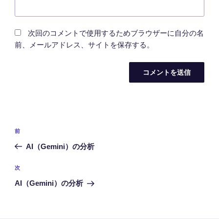
次回のコメントで使用するためブラウザーに自分の名
前、メールアドレス、サイトを保存する。
投
前
前
稿
の
AI（Gemini）の分析
ナ
投
ビ
稿
次
次
ゲ
の
AI（Gemini）の分析
投
ー
稿
シ