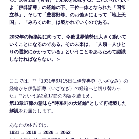
よ「伊弉諾尊」の経綸の下、三位一体となられた「国常
立尊」、そして「豊雲野尊」のお働きによって「地上天
国」、「みろくの世」は築かれていくのである。
2052年の転換期に向って、今後世界情勢は大きく動いて
いくことになるのである。その未来は、「人類一人ひと
りの選択にかかっている」ということをあらためて認識
しなければならない。＞
ここでは、**「1931年6月15日に伊弉冉尊（いざなみ）の
経綸から伊弉諾尊（いざなぎ）の経綸へと切り替わっ
た」**という第2章17節の内容を踏まえ、
第13章17節の意味を“時系列の大経綸”として再構築した
解説
をお届けします。
あなたの体系では、
1931 → 2019 → 2026 → 2052