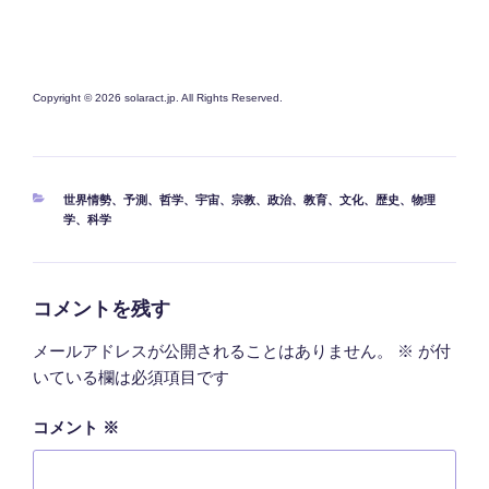
Copyright © 2026 solaract.jp. All Rights Reserved.
カ
世界情勢
、
予測
、
哲学
、
宇宙
、
宗教
、
政治
、
教育
、
文化
、
歴史
、
物理
テ
学
、
科学
ゴ
リ
ー
コメントを残す
メールアドレスが公開されることはありません。
※
が付
いている欄は必須項目です
コメント
※