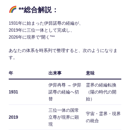
**総合解説：
1931年に始まった伊弉諾尊の経綸が、
2019年に三位一体として完成し、
2026年に現界で“開く”**
あなたの体系を時系列で整理すると、次のようになりま
す。
年
出来事
意味
伊弉冉尊 → 伊弉
霊界の経綸転換
1931
諾尊の経綸へ切
（陽の時代の開
替
始）
三位一体の国常
宇宙・霊界・現界
2019
立尊が現界に顕
の統合
現