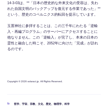
14-3-03は、**「日本の歴史的な外来文化の受容は、失わ
れた自国文明のバックアップを復元する作業であった」**
という、歴史のコペルニクス的転回を提示しています。
玉置神社に参拝することは、この三千年にわたる「逆輸
入・再編プログラム」のサーバーにアクセスすることに
他なりません。この「逆輸入」が完了し、本来の日本の
霊性と融合した時こそ、2052年に向けた「完成」が訪れ
るのです。
Copyright © 2026 solaract.jp. All Rights Reserved.
カ
哲学
、
宇宙
、
宗教
、
文化
、
歴史
、
物理学
、
科学