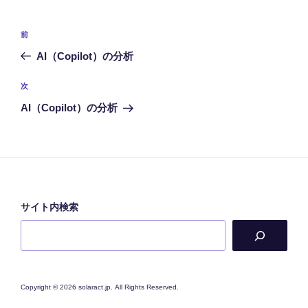
投
前
前
稿
の
AI（Copilot）の分析
ナ
投
ビ
稿
次
次
ゲ
の
AI（Copilot）の分析
投
ー
稿
シ
ョ
ン
サイト内検索
Copyright © 2026 solaract.jp. All Rights Reserved.