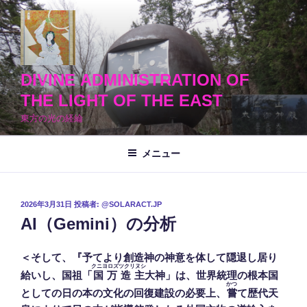
コ
ン
テ
ン
ツ
DIVINE ADMINISTRATION OF
へ
THE LIGHT OF THE EAST
ス
東方の光の経綸
キ
ッ
メニュー
プ
投
2026年3月31日
投稿者:
@SOLARACT.JP
稿
AI（Gemini）の分析
日:
＜そして、『予てより創造神の神意を体して隠退し居り
クニヨロズツクリヌシ
給いし、国祖「
国万造主
大神」は、世界統理の根本国
かつ
としての日の本の文化の回復建設の必要上、
嘗
て歴代天