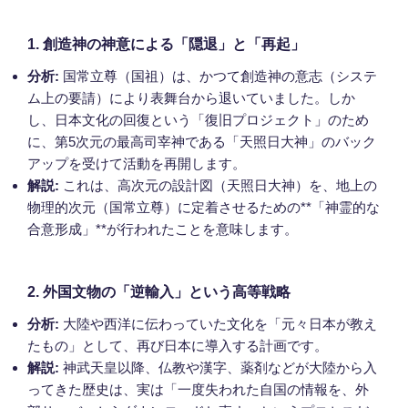
1. 創造神の神意による「隠退」と「再起」
分析:
国常立尊（国祖）は、かつて創造神の意志（システ
ム上の要請）により表舞台から退いていました。しか
し、日本文化の回復という「復旧プロジェクト」のため
に、第5次元の最高司宰神である「天照日大神」のバック
アップを受けて活動を再開します。
解説:
これは、高次元の設計図（天照日大神）を、地上の
物理的次元（国常立尊）に定着させるための**「神霊的な
合意形成」**が行われたことを意味します。
2. 外国文物の「逆輸入」という高等戦略
分析:
大陸や西洋に伝わっていた文化を「元々日本が教え
たもの」として、再び日本に導入する計画です。
解説:
神武天皇以降、仏教や漢字、薬剤などが大陸から入
ってきた歴史は、実は「一度失われた自国の情報を、外