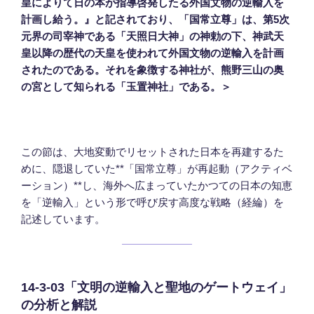
皇によりて日の本が指導啓発したる外国文物の逆輸入を
計画し給う。』と記されており、「国常立尊」は、第5次
元界の司宰神である「天照日大神」の神勅の下、神武天
皇以降の歴代の天皇を使われて外国文物の逆輸入を計画
されたのである。それを象徴する神社が、熊野三山の奥
の宮として知られる「玉置神社」である。＞
この節は、大地変動でリセットされた日本を再建するた
めに、隠退していた**「国常立尊」が再起動（アクティベ
ーション）**し、海外へ広まっていたかつての日本の知恵
を「逆輸入」という形で呼び戻す高度な戦略（経綸）を
記述しています。
14-3-03「文明の逆輸入と聖地のゲートウェイ」
の分析と解説