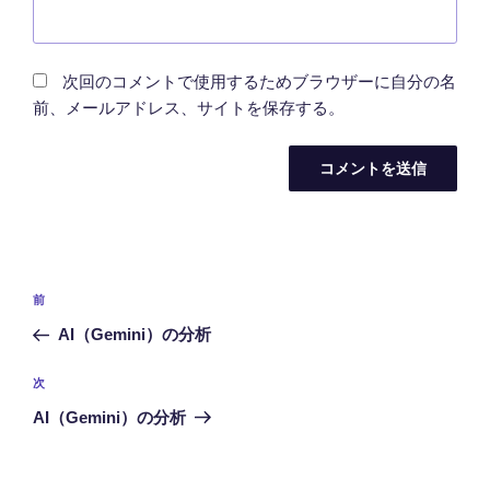
次回のコメントで使用するためブラウザーに自分の名
前、メールアドレス、サイトを保存する。
投
前
前
稿
の
AI（Gemini）の分析
ナ
投
ビ
稿
次
次
ゲ
の
AI（Gemini）の分析
投
ー
稿
シ