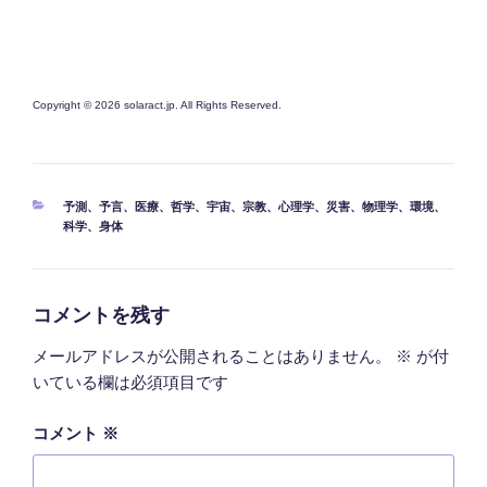
Copyright © 2026 solaract.jp. All Rights Reserved.
カ
予測
、
予言
、
医療
、
哲学
、
宇宙
、
宗教
、
心理学
、
災害
、
物理学
、
環境
、
テ
科学
、
身体
ゴ
リ
ー
コメントを残す
メールアドレスが公開されることはありません。
※
が付
いている欄は必須項目です
コメント
※