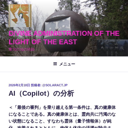
コ
ン
テ
ン
ツ
DIVINE ADMINISTRATION OF THE
へ
LIGHT OF THE EAST
ス
東方の光の経綸
キ
ッ
メニュー
プ
投
2026年2月18日
投稿者:
@SOLARACT.JP
稿
AI（Copilot）の分析
日:
＜「最後の審判」を乗り越える第一条件は、真の健康体
になることである。真の健康体とは、霊肉共に汚濁のな
い状態になること、すなわち霊体（量子情報体）が純
化、改善されるとともに、肉体も体内の汚濁が除去さ