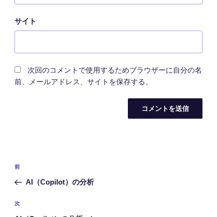
サイト
次回のコメントで使用するためブラウザーに自分の名
前、メールアドレス、サイトを保存する。
投
前
前
稿
の
AI（Copilot）の分析
ナ
投
ビ
稿
次
次
ゲ
の