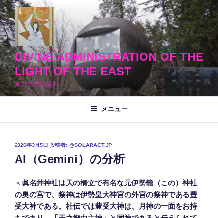
コ
ン
テ
ン
ツ
DIVINE ADMINISTRATION OF THE
へ
LIGHT OF THE EAST
ス
東方の光の経綸
キ
ッ
メニュー
プ
投
2026年3月5日
投稿者:
@SOLARACT.JP
稿
AI（Gemini）の分析
日:
＜眞名井神社は天の橋立で有名な元伊勢籠（この）神社
の奥の宮で、祭神は伊勢皇大神宮の外宮の祭神である豊
受大神である。社伝では豊受大神は、月神の一面をお持
ちであり、「天之御中主神」と同神であると伝えられて