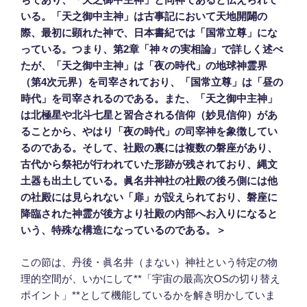
いる。「天之御中主神」は古事記において天地開闢の
際、最初に顕れた神で、日本書紀では「国常立尊」にな
っている。つまり、第2章「神々の実相論」で詳しく述べ
たが、「天之御中主神」は「夜の時代」の地球神霊界
（第4次元界）を司宰されており、「国常立尊」は「昼の
時代」を司宰されるのである。また、「天之御中主神」
は北極星や北斗七星と習合される信仰（妙見信仰）があ
ることから、やはり「夜の時代」の司宰神を象徴してい
るのである。そして、社殿の裏には複数の磐座があり、
古代から祭祀が行われていた形跡が残されており、縄文
土器も出土している。眞名井神社の社殿の後ろ側には他
の社殿には見られない「扉」が設えられており、磐座に
降臨された神霊が後方より社殿の内部へお入りになると
いう、特殊な構造になっているのである。＞
この節は、丹後・眞名井（まない）神社という特定の物
理的空間が、いかにして**「宇宙の最高次OSの切り替え
ポイント」**として機能しているかを解き明かしていま