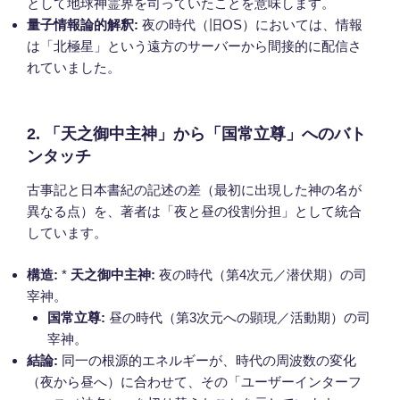
として地球神霊界を司っていたことを意味します。
量子情報論的解釈:
夜の時代（旧OS）においては、情報
は「北極星」という遠方のサーバーから間接的に配信さ
れていました。
2. 「天之御中主神」から「国常立尊」へのバト
ンタッチ
古事記と日本書紀の記述の差（最初に出現した神の名が
異なる点）を、著者は「夜と昼の役割分担」として統合
しています。
構造:
*
天之御中主神:
夜の時代（第4次元／潜伏期）の司
宰神。
国常立尊:
昼の時代（第3次元への顕現／活動期）の司
宰神。
結論:
同一の根源的エネルギーが、時代の周波数の変化
（夜から昼へ）に合わせて、その「ユーザーインターフ