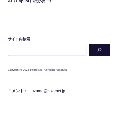
AI（Copilot）の分析
投
ー
稿
シ
ョ
ン
サイト内検索
Copyright © 2026 solaract.jp. All Rights Reserved.
コメント：
uzume@solaract.jp