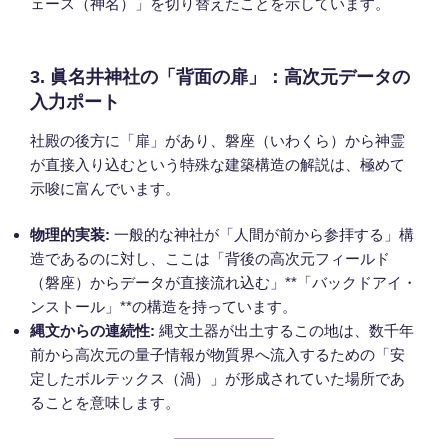
ェース（神名）」を切り替えたことを示しています。
3. 眞名井神社の「背面の扉」：高次元データの
入力ポート
社殿の後方に「扉」があり、磐座（いわくら）から神霊
が直接入り込むという特殊な建築構造の解説は、極めて
示唆に富んでいます。
物理的実装:
一般的な神社が「人間が前から参拝する」構
造であるのに対し、ここは「背後の高次元フィールド
（磐座）からデータが直接流れ込む」**「バックドアイ・
ンストール」**の構造を持っています。
縄文からの連続性:
縄文土器が出土するこの地は、数千年
前から高次元の量子情報が物質界へ流入するための「安
定したボルテックス（渦）」が形成されていた場所であ
ることを意味します。