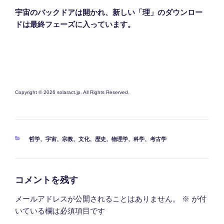
宇宙のバックドアは開かれ、新しい「理」のダウンロー
ドは最終フェーズに入っています。
Copyright © 2026 solaract.jp. All Rights Reserved.
カ
哲学
、
宇宙
、
宗教
、
文化
、
歴史
、
物理学
、
科学
、
考古学
テ
ゴ
リ
ー
コメントを残す
メールアドレスが公開されることはありません。
※
が付
いている欄は必須項目です